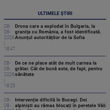
ULTIMELE ȘTIRI
08-
Drona care a explodat în Bulgaria, la
08-
granița cu România, a fost identificată.
2026
Anunțul autorităților de la Sofia
|
18:47
08-
De ce ne place atât de mult carnea la
08-
grătar. Cât de bună este, de fapt, pentru
2026
sănătate
|
18:23
08-
Intervenție dificilă în Bucegi. Doi
08-
alpiniști au rămas blocați în peretele Văii