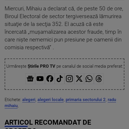
Miercuri, Mihaiu a declarat că, de peste 50 de ore,
Biroul Electoral de sector tergiversează lămurirea
situaţie de la secţia 352. El acuză că este
încercată „muşamalizarea acestor fraude, timp în
care nişte nemernici pun presiune pe oamenii din
comisia respectivă” .
Urmărește
Știrile PRO TV
pe canalul de social media preferat:
Etichete:
alegeri
,
alegeri locale
,
primaria sectorului 2
,
radu
mihaiu
,
ARTICOL RECOMANDAT DE