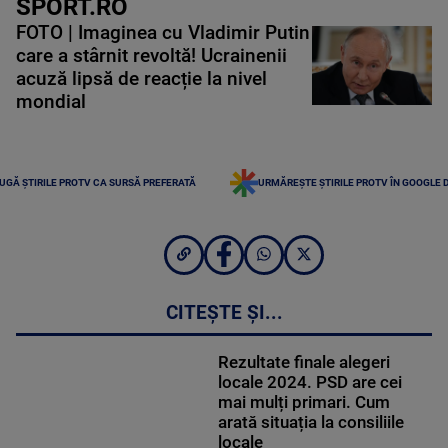
SPORT.RO
FOTO | Imaginea cu Vladimir Putin
care a stârnit revoltă! Ucrainenii
acuză lipsă de reacție la nivel
mondial
UGĂ ȘTIRILE PROTV CA SURSĂ PREFERATĂ
URMĂREȘTE ȘTIRILE PROTV ÎN GOOGLE 
CITEȘTE ȘI...
Rezultate finale alegeri
locale 2024. PSD are cei
mai mulți primari. Cum
arată situația la consiliile
locale