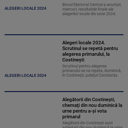
Biroul Electoral Central a anunţat,
ALEGERI LOCALE 2024
miercuri, rezultatele finale ale
alegerilor locale din iunie 2024.
Alegeri locale 2024.
Scrutinul se repetă pentru
alegerea primarului, la
Costineşti
Scrutinul pentru alegerea
primarului se va repeta, duminică,
în Costineşti, judeţul Constanţa.
ALEGERI LOCALE 2024
Alegătorii din Costineşti,
chemaţi din nou duminică la
urne pentru a-şi vota
primarul
Alegătorii din Costineşti sunt
aşteptaţi din nou duminică la urne