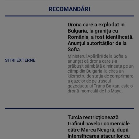
RECOMANDĂRI
Drona care a explodat în
Bulgaria, la granița cu
România, a fost identificată.
Anunțul autorităților de la
Sofia
Ministerul Apărării de la Sofia a
STIRI EXTERNE
anunțat că drona care s-a
prăbușit sâmbătă dimineața pe un
câmp din Bulgaria, la circa un
kilometru de stația de comprimare
a gazelor de pe traseul
gazoductului Trans-Balkan, este o
dronă-momeală de tip Maya.
Turcia restricționează
traficul navelor comerciale
către Marea Neagră, după
intensificarea atacurilor cu