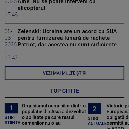
2026
Albe. Nu se poate interveni cu
|
elicopterul
17:48
08-
Zelenski: Ucraina are un acord cu SUA
08-
pentru furnizarea lunară de rachete
2026
Patriot, dar acestea nu sunt suficiente
|
17:47
VEZI MAI MULTE ȘTIRI
TOP CITITE
Organismul oamenilor dintr-o
Victorie p
1
2
populație din Asia a dezvoltat
Europeană
o abilitate pe care restul
obligată d
STIRI
ȘTIRI
oamenilor nu o au
permită au
STIINTA
ACTUALE
la EPPO