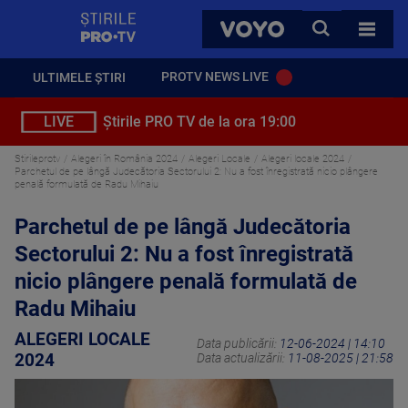
StirilePROTV
CAUTA
VOYO
TOATE 
PROTV NEWS LIVE
ULTIMELE ȘTIRI
LIVE
Știrile PRO TV de la ora 19:00
Stirileprotv
Alegeri în România 2024
Alegeri Locale
Alegeri locale 2024
Parchetul de pe lângă Judecătoria Sectorului 2: Nu a fost înregistrată nicio plângere
penală formulată de Radu Mihaiu
Parchetul de pe lângă Judecătoria
Sectorului 2: Nu a fost înregistrată
nicio plângere penală formulată de
Radu Mihaiu
ALEGERI LOCALE
Data publicării:
12-06-2024 | 14:10
2024
Data actualizării:
11-08-2025 | 21:58