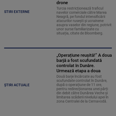
drone
Turcia restricționează traficul
STIRI EXTERNE
navelor comerciale către Marea
Neagră, pe fondul intensificării
atacurilor rusești și ucrainene
asupra vaselor din regiune, potrivit
unor surse familiarizate cu
situația, citate de Bloomberg.
„Operațiune reușită!” A doua
barjă a fost scufundată
controlat în Dunăre.
Urmează etapa a doua
Două barje încărcate au fost
scufundate controlat în Dunăre,
după o operațiune de 11 ore,
ȘTIRI ACTUALE
pentru redirecționarea unei părți
din debit către Dunărea Veche și
limitarea scăderii nivelului apei în
zona Centralei de la Cernavodă.