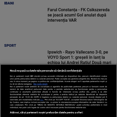
IBANI
Farul Constanța - FK Csikszereda
se joacă acum! Gol anulat după
intervenția VAR
SPORT
Ipswich - Rayo Vallecano 3-0, pe
VOYO Sport 1: greșeli în lanț la
echipa lui Andrei Rațiu! Două mari
ocazii pentru român
Nouă ne pasă ca datele tale personale să rămână confidențiale
Noi și partenerii noștri
201
stocăm și/sau accesăm informații pe dispozitivul dvs., precum identificatorii cookie
unici pentru prelucrarea datelor cu caracter personal. Puteți accepta sau gestiona alegerile dvs. făcând clic mai jos
sau în orice moment, pe pagina cu politica de confidențialitate. Aceste alegeri vor fi raportate partenerilor noștri și
nu vă vor afecta navigarea.
Mai multe detalii
Noi si partenerii nostri (retelele de socializare si agentiile de publicitate partenere, precum si furnizorii nostri de
SPORT
servicii de date analitice) prelucram date pentru a permite website-ului sa functioneze, pentru a personaliza
continutul si anunturile publicitare afisate in functie de interesele si/sau profilul dvs., pentru a va oferi
functionalitati aferente retelelor de socializare si pentru a analiza traficul pe website. Beneficiati de drepturile
prevazute de art. 15-22 din GDPR in legatura cu prelucrarea datelor cu caracter personal. Aceste drepturi pot fi
exercitate prin modalitatea indicata
aici
. Prin click pe “ACCEPT TOATE”, acceptati folosirea tuturor Tehnologiilor de
tip Cookie, care implica inclusiv acceptul dvs. cu privire la stocarea/accesarea informatiilor de catre Vendor-ii cu
care colaboram. Prin click pe “VREAU SA MODIFIC SETARILE INDIVIDUAL” puteti schimba preferintele in mod
individual, mai putin cele legate de cookie strict necesare pentru functionarea website-ului.
Atât noi, cât și partenerii noștri prelucrăm datele pentru a oferi: