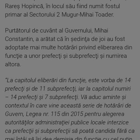
Rareş Hopincă, în locul său fiind numit fostul
primar al Sectorului 2 Mugur-Mihai Toader.
Purtătorul de cuvânt al Guvernului, Mihai
Constantin, a arătat că în şedinţa de joi au fost
adoptate mai multe hotărâri privind eliberarea din
funcţie a unor prefecţi şi subprefecţi şi numirea
altora.
”La capitolul eliberări din funcţie, este vorba de 14
prefecţi şi de 11 subprefecţi, iar la capitolul numiri
– 14 prefecţi şi 7 subprefecţi. Vă aduc aminte şi
contextul în care vine această serie de hotărâri de
Guvern, Legea nr. 115 din 2015 pentru alegerea
autorităţilor administraţiei publice locale interzice
ca prefecţii şi subprefecţii să poată candida fără ca
mai întâi să îşi dea demisia din funcţie cu cel puţin