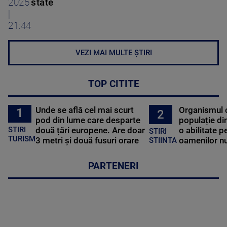
2026
state
|
21:44
VEZI MAI MULTE ȘTIRI
TOP CITITE
Unde se află cel mai scurt
Organismul 
1
2
pod din lume care desparte
populație di
STIRI
două țări europene. Are doar
o abilitate p
STIRI
TURISM
3 metri și două fusuri orare
oamenilor nu
STIINTA
PARTENERI