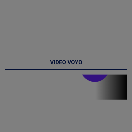
VIDEO VOYO
Stirile PRO TV
Stirile PRO