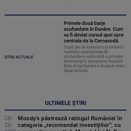
Primele două barje
scufundate în Dunăre. Cum
va fi deviat cursul apei spre
centrala de la Cernavodă
După zile de așteptare și amânări
repetate, operațiunea de
scufundare controlată a primelor
ȘTIRI ACTUALE
două barje în apropierea brațului
Bala de pe Dunăre a început vineri
după-amiază.
ULTIMELE ȘTIRI
08-
Moody’s păstrează ratingul României în
08-
categoria „recomandat investiţiilor”, cu