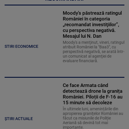
Moody’s păstrează ratingul
României în categoria
„recomandat investiţiilor”,
cu perspectiva negativă.
Mesajul lui N. Dan
Moody's a menţinut, vineri, ratingul
STIRI ECONOMICE
atribuit României la "Baa3", cu
perspectivă negativă, se arată într-
un comunicat al agenţiei de
evaluare financiară.
Ce face Armata când
detectează drone la granița
României. Piloții de F-16 au
15 minute să decoleze
În ultimele luni, amenințările din
apropierea granițelor României au
făcut ca misiunile de Poliție
ȘTIRI ACTUALE
Aeriană să devină tot mai
importante.