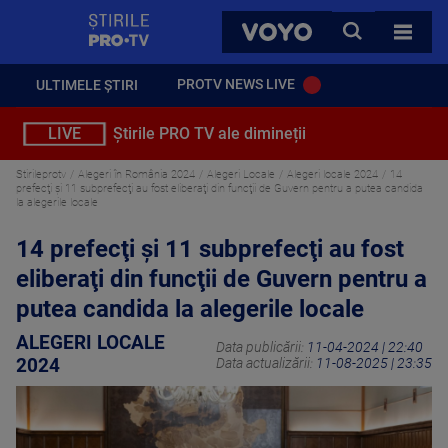
StirilePROTV
CAUTA
VOYO
TOATE 
PROTV NEWS LIVE
ULTIMELE ȘTIRI
LIVE
Știrile PRO TV ale dimineții
Stirileprotv
Alegeri în România 2024
Alegeri Locale
Alegeri locale 2024
14
prefecţi şi 11 subprefecţi au fost eliberaţi din funcţii de Guvern pentru a putea candida
la alegerile locale
14 prefecţi şi 11 subprefecţi au fost
eliberaţi din funcţii de Guvern pentru a
putea candida la alegerile locale
ALEGERI LOCALE
Data publicării:
11-04-2024 | 22:40
2024
Data actualizării:
11-08-2025 | 23:35