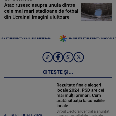
Atac rusesc asupra unuia dintre
cele mai mari stadioane de fotbal
din Ucraina! Imagini uluitoare
UGĂ ȘTIRILE PROTV CA SURSĂ PREFERATĂ
URMĂREȘTE ȘTIRILE PROTV ÎN GOOGLE 
CITEȘTE ȘI...
Rezultate finale alegeri
locale 2024. PSD are cei
mai mulți primari. Cum
arată situația la consiliile
locale
Biroul Electoral Central a anunţat,
ALEGERI LOCALE 2024
miercuri, rezultatele finale ale