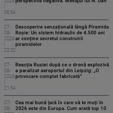
2026
perspectiva negativă. Mesajul lui N. Dan
|
06:54
07-
Descoperire senzațională lângă Piramida
08-
Roșie: Un sistem hidraulic de 4.500 ani
2026
ar conține secretul construirii
|
piramidelor
22:20
07-
Reacția Rusiei după ce o dronă explozivă
08-
a paralizat aeroportul din Leipzig: „O
2026
provocare complet fabricată”
|
21:54
07-
Cea mai bună țară în care să te muți în
08-
2026 este din Europa. Cum arată top 10