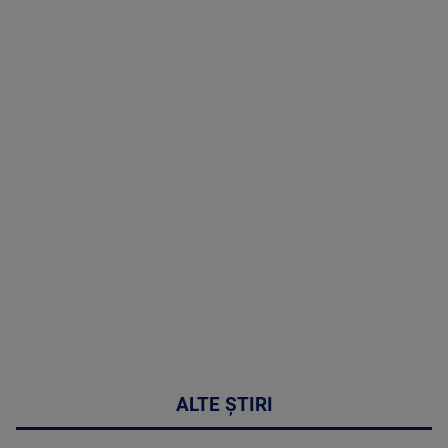
TV # 19.00 -
07 August
2026
MAI
MULTE
DETALII
48:24
ALTE ȘTIRI