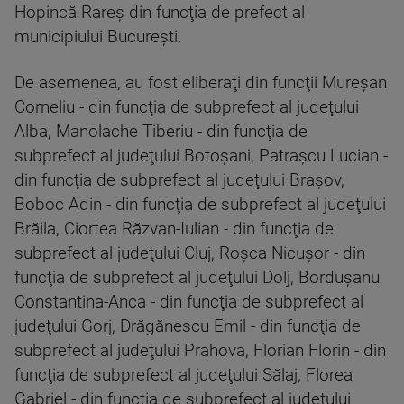
Hopincă Rareş din funcţia de prefect al
municipiului Bucureşti.
De asemenea, au fost eliberaţi din funcţii Mureşan
Corneliu - din funcţia de subprefect al judeţului
Alba, Manolache Tiberiu - din funcţia de
subprefect al judeţului Botoşani, Patraşcu Lucian -
din funcţia de subprefect al judeţului Braşov,
Boboc Adin - din funcţia de subprefect al judeţului
Brăila, Ciortea Răzvan-Iulian - din funcţia de
subprefect al judeţului Cluj, Roşca Nicuşor - din
funcţia de subprefect al judeţului Dolj, Borduşanu
Constantina-Anca - din funcţia de subprefect al
judeţului Gorj, Drăgănescu Emil - din funcţia de
subprefect al judeţului Prahova, Florian Florin - din
funcţia de subprefect al judeţului Sălaj, Florea
Gabriel - din funcţia de subprefect al judeţului