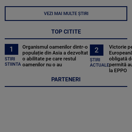
VEZI MAI MULTE ȘTIRI
TOP CITITE
Organismul oamenilor dintr-o
Victorie p
1
2
populație din Asia a dezvoltat
Europeană
o abilitate pe care restul
obligată d
STIRI
ȘTIRI
oamenilor nu o au
permită au
STIINTA
ACTUALE
la EPPO
PARTENERI