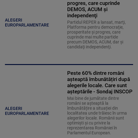
progres, care cuprinde
DEMOS, ACUM şi
independenţi
ALEGERI
Partidul REPER a lansat, marţi,
EUROPARLAMENTARE
Platforma pentru democraţie,
prosperitate şi progres, care
cuprinde mai multe partide
precum DEMOS, ACUM, dar şi
candidaţi independenţi.
Peste 60% dintre români
așteaptă îmbunătățiri după
alegerile locale. Care sunt
așteptările - Sondaj INSCOP
Mai bine de jumătate dintre
români se așteaptă la
îmbunătățire a situației din
ALEGERI
localitatea unde trăiesc în urma
EUROPARLAMENTARE
alegerilor locale. Românii sunt
optimiști și cu privire la
reprezentarea României în
Parlamentul European.