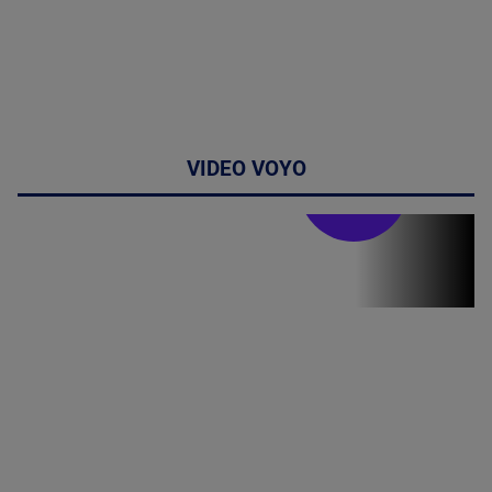
VIDEO VOYO
Stirile PRO TV
Stirile PRO
TV # 07.00 -
09 August