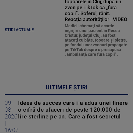
topoarele în Cluj, după un
zvon pe TikTok că „fură
copii”. Șoferul, rănit.
Reacția autorităților | VIDEO
Medicii chemaţi să acorde
ȘTIRI ACTUALE
îngrijiri unui pacient în Recea
Cristur, judeţul Cluj, au fost
atacaţi cu bâte, topoare şi pietre,
pe fondul unor zvonuri propagate
pe TikTok despre o presupusă
„ambulanţă care fură copii”.
ULTIMELE ȘTIRI
09-
Ideea de succes care i-a adus unei tinere
08-
o cifră de afaceri de peste 120.000 de
2026
lire sterline pe an. Care a fost secretul
|
16:07