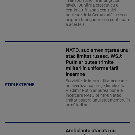
Transporturilor, a anunţat că
nivelul Dunării a crescut cu 8
centimetri în zona centralei
nucleare de la Cernavodă, ceea ce
asigură funcţionarea în continuare
a acesteia.
NATO, sub amenințarea unui
atac limitat rusesc. WSJ:
Putin ar putea trimite
militari în uniforme fără
însemne
Serviciile de informații americane
STIRI EXTERNE
au avertizat că președintele rus
Vladimir Putin ar putea pune la
încercare NATO printr-un atac
limitat asupra unui stat membru în
următorii ani.
Ambulanță atacată cu