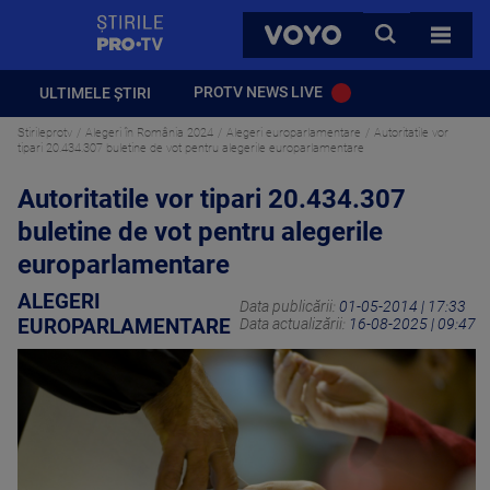
StirilePROTV
CAUTA
VOYO
TOATE 
PROTV NEWS LIVE
ULTIMELE ȘTIRI
Stirileprotv
Alegeri în România 2024
Alegeri europarlamentare
Autoritatile vor
tipari 20.434.307 buletine de vot pentru alegerile europarlamentare
Autoritatile vor tipari 20.434.307
buletine de vot pentru alegerile
europarlamentare
ALEGERI
Data publicării:
01-05-2014 | 17:33
EUROPARLAMENTARE
Data actualizării:
16-08-2025 | 09:47