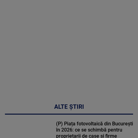
2026
MAI
MULTE
DETALII
02:33:45
ALTE ȘTIRI
(P) Piața fotovoltaică din București
în 2026: ce se schimbă pentru
proprietarii de case și firme