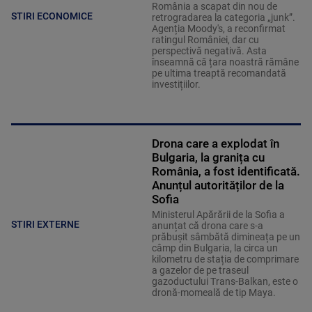
România a scapat din nou de
STIRI ECONOMICE
retrogradarea la categoria „junk”.
Agenția Moody's, a reconfirmat
ratingul României, dar cu
perspectivă negativă. Asta
înseamnă că țara noastră rămâne
pe ultima treaptă recomandată
investițiilor.
Drona care a explodat în
Bulgaria, la granița cu
România, a fost identificată.
Anunțul autorităților de la
Sofia
Ministerul Apărării de la Sofia a
STIRI EXTERNE
anunțat că drona care s-a
prăbușit sâmbătă dimineața pe un
câmp din Bulgaria, la circa un
kilometru de stația de comprimare
a gazelor de pe traseul
gazoductului Trans-Balkan, este o
dronă-momeală de tip Maya.