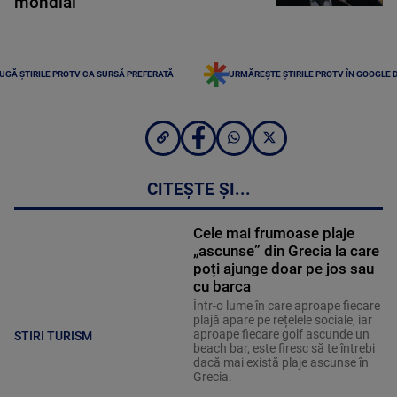
mondial
UGĂ ȘTIRILE PROTV CA SURSĂ PREFERATĂ
URMĂREȘTE ȘTIRILE PROTV ÎN GOOGLE 
CITEȘTE ȘI...
Cele mai frumoase plaje
„ascunse” din Grecia la care
poți ajunge doar pe jos sau
cu barca
Într-o lume în care aproape fiecare
plajă apare pe rețelele sociale, iar
aproape fiecare golf ascunde un
STIRI TURISM
beach bar, este firesc să te întrebi
dacă mai există plaje ascunse în
Grecia.