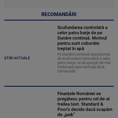
RECOMANDĂRI
Scufundarea controlată a
celor patru barje de pe
Dunăre continuă. Motivul
pentru sunt coborâte
treptat în apă
Pe Dunăre continuă operațiunea
ȘTIRI ACTUALE
de scufundare controlată a celor
patru barje, ca să ajungă cât mai
multă apă spre centrala de la
Cernavodă.
Finanțele României se
pregătesc pentru cel de-al
treilea test. Standard &
Poor’s decide dacă scapăm
de „junk”