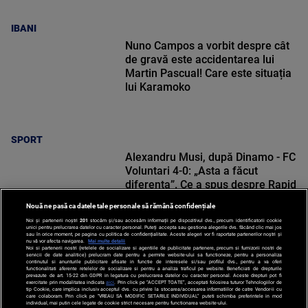
IBANI
Nuno Campos a vorbit despre cât
de gravă este accidentarea lui
Martin Pascual! Care este situația
lui Karamoko
SPORT
Alexandru Musi, după Dinamo - FC
Voluntari 4-0: „Asta a făcut
diferența”. Ce a spus despre Rapid
Nouă ne pasă ca datele tale personale să rămână confidențiale
Noi și partenerii noștri
201
stocăm și/sau accesăm informații pe dispozitivul dvs., precum identificatorii cookie
unici pentru prelucrarea datelor cu caracter personal. Puteți accepta sau gestiona alegerile dvs. făcând clic mai jos
sau în orice moment, pe pagina cu politica de confidențialitate. Aceste alegeri vor fi raportate partenerilor noștri și
nu vă vor afecta navigarea.
Mai multe detalii
Noi si partenerii nostri (retelele de socializare si agentiile de publicitate partenere, precum si furnizorii nostri de
SPORT
servicii de date analitice) prelucram date pentru a permite website-ului sa functioneze, pentru a personaliza
continutul si anunturile publicitare afisate in functie de interesele si/sau profilul dvs., pentru a va oferi
functionalitati aferente retelelor de socializare si pentru a analiza traficul pe website. Beneficiati de drepturile
prevazute de art. 15-22 din GDPR in legatura cu prelucrarea datelor cu caracter personal. Aceste drepturi pot fi
exercitate prin modalitatea indicata
aici
. Prin click pe “ACCEPT TOATE”, acceptati folosirea tuturor Tehnologiilor de
tip Cookie, care implica inclusiv acceptul dvs. cu privire la stocarea/accesarea informatiilor de catre Vendor-ii cu
care colaboram. Prin click pe “VREAU SA MODIFIC SETARILE INDIVIDUAL” puteti schimba preferintele in mod
individual, mai putin cele legate de cookie strict necesare pentru functionarea website-ului.