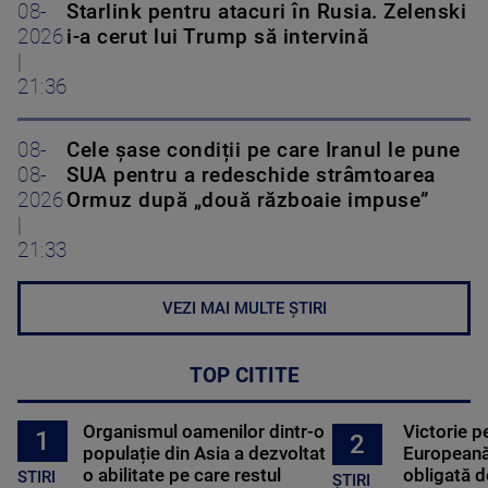
08-
Starlink pentru atacuri în Rusia. Zelenski
2026
i-a cerut lui Trump să intervină
|
21:36
08-
Cele șase condiții pe care Iranul le pune
08-
SUA pentru a redeschide strâmtoarea
2026
Ormuz după „două războaie impuse”
|
21:33
VEZI MAI MULTE ȘTIRI
TOP CITITE
Organismul oamenilor dintr-o
Victorie p
1
2
populație din Asia a dezvoltat
Europeană
o abilitate pe care restul
obligată d
STIRI
ȘTIRI