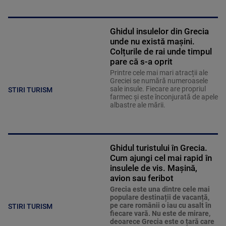
Ghidul insulelor din Grecia
unde nu există mașini.
Colțurile de rai unde timpul
pare că s-a oprit
Printre cele mai mari atracții ale
Greciei se numără numeroasele
sale insule. Fiecare are propriul
STIRI TURISM
farmec și este înconjurată de apele
albastre ale mării.
Ghidul turistului în Grecia.
Cum ajungi cel mai rapid în
insulele de vis. Mașină,
avion sau feribot
Grecia este una dintre cele mai
populare destinații de vacanță,
pe care românii o iau cu asalt în
STIRI TURISM
fiecare vară. Nu este de mirare,
deoarece Grecia este o țară care