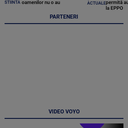
oamenilor nu o au
permită au
STIINTA
ACTUALE
la EPPO
PARTENERI
VIDEO VOYO