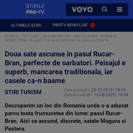
StirilePROTV
CAUTA
VOYO
TOATE 
PROTV NEWS LIVE
ULTIMELE ȘTIRI
Stirileprotv
Stiri Turism
Doua sate ascunse in pasul Rucar-Bran, perfecte de
sarbatori. Peisajul e superb, mancarea traditionala, iar casele ca-n basme
Doua sate ascunse in pasul Rucar-
Bran, perfecte de sarbatori. Peisajul e
superb, mancarea traditionala, iar
casele ca-n basme
Data publicării:
23-12-2015 | 18:24
STIRI TURISM
Data actualizării:
15-08-2025 | 19:36
Descoperim un loc din Romania unde s-a adunat
parca toata frumusetea din lume: pasul Rucar-
Bran. Aici se ascund, discrete, satele Magura si
Pestera.