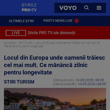
StirilePROTV
CAUTA
VOYO
TOATE 
PROTV NEWS LIVE
ULTIMELE ȘTIRI
LIVE
Știrile PRO TV ale dimineții
Stirileprotv
Stiri Turism
Locul din Europa unde oamenii trăiesc cel mai mult. Ce
mănâncă zilnic pentru longevitate
Locul din Europa unde oamenii trăiesc
cel mai mult. Ce mănâncă zilnic
pentru longevitate
Data publicării:
10-05-2026 | 08:00
STIRI TURISM
Data actualizării:
10-05-2026 | 08:00