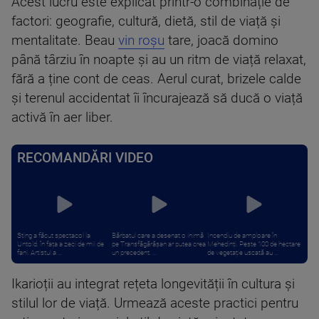
Acest lucru este explicat printr-o combinație de
factori: geografie, cultură, dietă, stil de viață și
mentalitate. Beau
vin roșu
tare, joacă domino
până târziu în noapte și au un ritm de viață relaxat,
fără a ține cont de ceas. Aerul curat, brizele calde
și terenul accidentat îi încurajează să ducă o viață
activă în aer liber.
RECOMANDĂRI VIDEO
Sting a făcut spectacol la
Bărbatul care a desenat o inimă
Incendiu de amploare în
Untold, în fața a zeci de mii de
pe Transfăgărășan ar putea crea
Mehedinți. Peste 100 de hectare
fani. Artistul a ...
un precedent. ...
de vegetație uscată au ...
Ikarioții au integrat rețeta longevității în cultura și
stilul lor de viață. Urmează aceste practici pentru