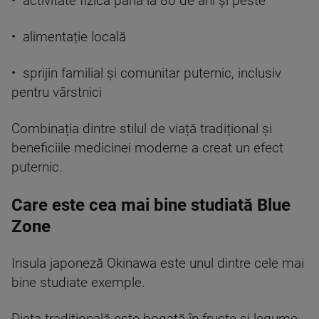
• activitate fizică până la 80 de ani și peste
• alimentație locală
• sprijin familial și comunitar puternic, inclusiv
pentru vârstnici
Combinația dintre stilul de viață tradițional și
beneficiile medicinei moderne a creat un efect
puternic.
Care este cea mai bine studiată Blue
Zone
Insula japoneză Okinawa este unul dintre cele mai
bine studiate exemple.
Dieta tradițională este bogată în fructe și legume,