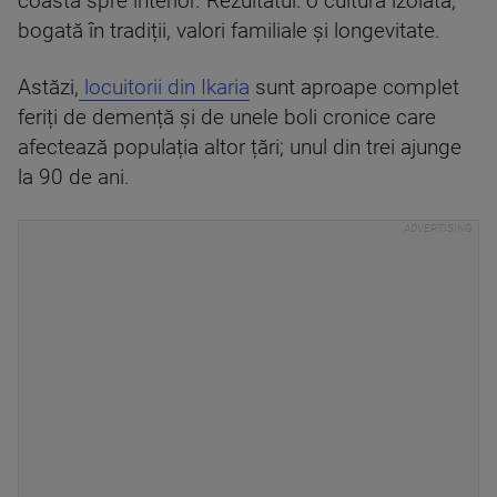
coastă spre interior. Rezultatul: o cultură izolată,
bogată în tradiții, valori familiale și longevitate.
Astăzi,
locuitorii din Ikaria
sunt aproape complet
feriți de demență și de unele boli cronice care
afectează populația altor țări; unul din trei ajunge
la 90 de ani.