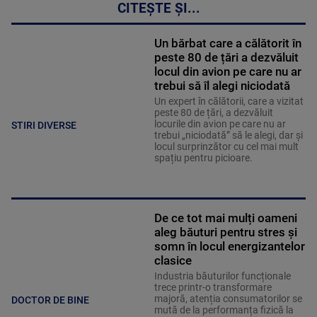
CITEȘTE ȘI...
Un bărbat care a călătorit în
peste 80 de țări a dezvăluit
locul din avion pe care nu ar
trebui să îl alegi niciodată
Un expert în călătorii, care a vizitat
peste 80 de țări, a dezvăluit
locurile din avion pe care nu ar
STIRI DIVERSE
trebui „niciodată” să le alegi, dar și
locul surprinzător cu cel mai mult
spațiu pentru picioare.
De ce tot mai mulți oameni
aleg băuturi pentru stres și
somn în locul energizantelor
clasice
Industria băuturilor funcționale
trece printr-o transformare
majoră, atenția consumatorilor se
DOCTOR DE BINE
mută de la performanța fizică la