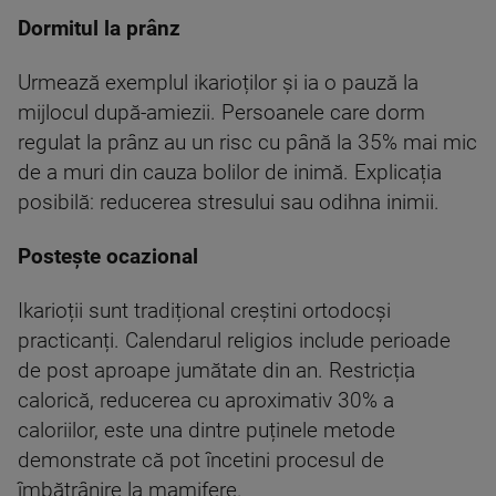
Dormitul la prânz
Urmează exemplul ikarioților și ia o pauză la
mijlocul după-amiezii. Persoanele care dorm
regulat la prânz au un risc cu până la 35% mai mic
de a muri din cauza bolilor de inimă. Explicația
posibilă: reducerea stresului sau odihna inimii.
Postește ocazional
Ikarioții sunt tradițional creștini ortodocși
practicanți. Calendarul religios include perioade
de post aproape jumătate din an. Restricția
calorică, reducerea cu aproximativ 30% a
caloriilor, este una dintre puținele metode
demonstrate că pot încetini procesul de
îmbătrânire la mamifere.