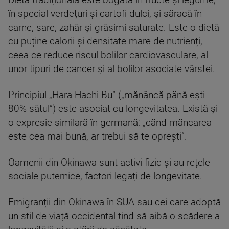
în special verdețuri și cartofi dulci, și săracă în
carne, sare, zahăr și grăsimi saturate. Este o dietă
cu puține calorii și densitate mare de nutrienți,
ceea ce reduce riscul bolilor cardiovasculare, al
unor tipuri de cancer și al bolilor asociate vârstei.
Principiul „Hara Hachi Bu” („mănâncă până ești
80% sătul”) este asociat cu longevitatea. Există și
o expresie similară în germană: „când mâncarea
este cea mai bună, ar trebui să te oprești”.
Oamenii din Okinawa sunt activi fizic și au rețele
sociale puternice, factori legați de longevitate.
Emigranții din Okinawa în SUA sau cei care adoptă
un stil de viață occidental tind să aibă o scădere a