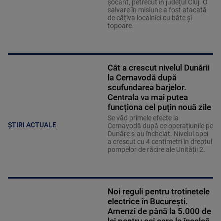
șocant, petrecut în județul Cluj. O
salvare în misiune a fost atacată
de câțiva localnici cu bâte și
topoare.
Cât a crescut nivelul Dunării
la Cernavodă după
scufundarea barjelor.
Centrala va mai putea
funcționa cel puțin nouă zile
Se văd primele efecte la
ȘTIRI ACTUALE
Cernavodă după ce operațiunile pe
Dunăre s-au încheiat. Nivelul apei
a crescut cu 4 centimetri în dreptul
pompelor de răcire ale Unității 2.
Noi reguli pentru trotinetele
electrice în București.
Amenzi de până la 5.000 de