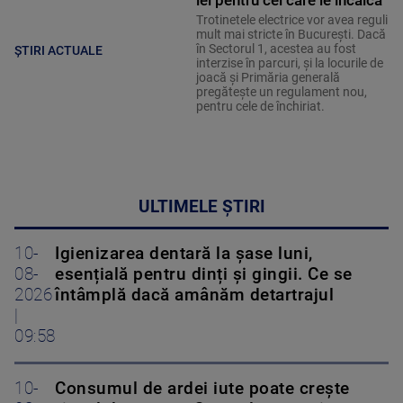
lei pentru cei care le încalcă
Trotinetele electrice vor avea reguli
mult mai stricte în București. Dacă
în Sectorul 1, acestea au fost
ȘTIRI ACTUALE
interzise în parcuri, și la locurile de
joacă și Primăria generală
pregătește un regulament nou,
pentru cele de închiriat.
ULTIMELE ȘTIRI
10-
Igienizarea dentară la șase luni,
08-
esențială pentru dinți și gingii. Ce se
2026
întâmplă dacă amânăm detartrajul
|
09:58
10-
Consumul de ardei iute poate crește