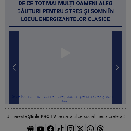
DE CE TOT MAI MULȚI OAMENI ALEG
BĂUTURI PENTRU STRES ȘI SOMN ÎN
LOCUL ENERGIZANTELOR CLASICE
De ce tot mai mulți oameni aleg băuturi pentru stres și somn în
Sti
locul ...
Urmărește
Știrile PRO TV
pe canalul de social media preferat: