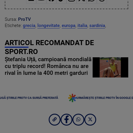
Sursa:
ProTV
Etichete:
grecia
,
longevitate
,
europa
,
italia
,
sardinia
,
ARTICOL RECOMANDAT DE
SPORT.RO
Ștefania Uță, campioană mondială
cu triplu record! Românca nu are
rival în lume la 400 metri garduri
UGĂ ȘTIRILE PROTV CA SURSĂ PREFERATĂ
URMĂREȘTE ȘTIRILE PROTV ÎN GOOGLE 