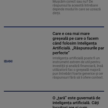
Mușcăm corect sau nu? De
răspunsul la această întrebare
depinde modul în care se uzează
dinții.
Care e cea mai mare
greșeală pe care o facem
când folosim Inteligența
Artificială. „Răspunsurile par
perfecte”
Inteligența artificială poate fi un
IBANI
instrument extrem de util pentru
investiții și analiză financiară, însă
utilizatorii fac o greșeală majoră:
pun întrebări foarte generice și cer
răspunsuri fără să îi ofere context.
O „țară” este guvernată de
inteligența artificială. Câți
locuitori are și cum