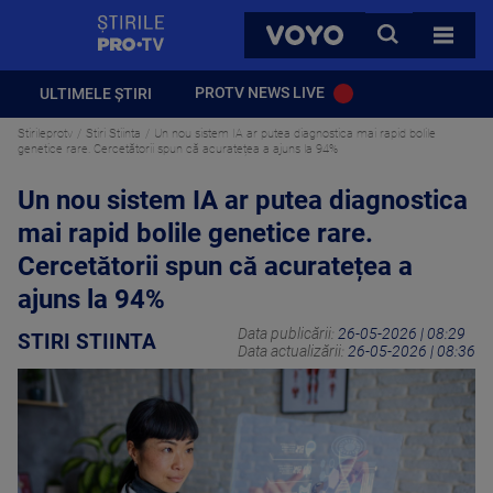
StirilePROTV
CAUTA
VOYO
TOATE 
PROTV NEWS LIVE
ULTIMELE ȘTIRI
Stirileprotv
Stiri Stiinta
Un nou sistem IA ar putea diagnostica mai rapid bolile
genetice rare. Cercetătorii spun că acuratețea a ajuns la 94%
Un nou sistem IA ar putea diagnostica
mai rapid bolile genetice rare.
Cercetătorii spun că acuratețea a
ajuns la 94%
Data publicării:
26-05-2026 | 08:29
STIRI STIINTA
Data actualizării:
26-05-2026 | 08:36