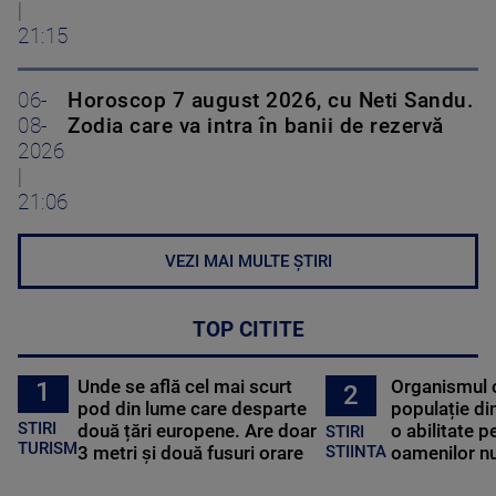
|
21:15
06-
Horoscop 7 august 2026, cu Neti Sandu.
08-
Zodia care va intra în banii de rezervă
2026
|
21:06
VEZI MAI MULTE ȘTIRI
TOP CITITE
Unde se află cel mai scurt
Organismul 
1
2
pod din lume care desparte
populație di
STIRI
două țări europene. Are doar
o abilitate p
STIRI
TURISM
3 metri și două fusuri orare
oamenilor nu
STIINTA