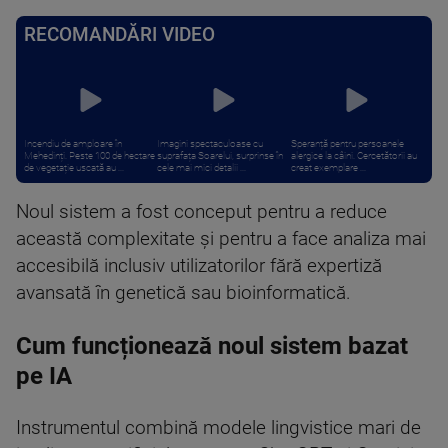
RECOMANDĂRI VIDEO
Incendiu de amploare în
Imagini spectaculoase cu
Speranță pentru persoanele
Mehedinți. Peste 100 de hectare
suprafața Soarelui, surprinse în
alergice la câini. Cercetătorii au
de vegetație uscată au ...
cele mai mici detalii ...
creat exemplare ...
Noul sistem a fost conceput pentru a reduce
această complexitate şi pentru a face analiza mai
accesibilă inclusiv utilizatorilor fără expertiză
avansată în genetică sau bioinformatică.
Cum funcționează noul sistem bazat
pe IA
Instrumentul combină modele lingvistice mari de