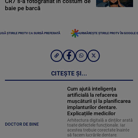
CR7 s-a fotografiat în costum de
baie pe barcă
UGĂ ȘTIRILE PROTV CA SURSĂ PREFERATĂ
URMĂREȘTE ȘTIRILE PROTV ÎN GOOGLE 
CITEȘTE ȘI...
Cum ajută inteligența
artificială la refacerea
mușcăturii și la planificarea
implanturilor dentare.
Explicațiile medicilor
Arhitectura digitală a dinților arată
DOCTOR DE BINE
toate defectele funcționale. Iar
acestea trebuie corectate înainte
să facem lucrările dentare.