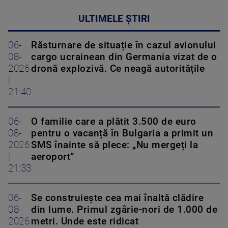
ULTIMELE ȘTIRI
06-
Răsturnare de situație în cazul avionului
08-
cargo ucrainean din Germania vizat de o
2026
dronă explozivă. Ce neagă autoritățile
|
21:40
06-
O familie care a plătit 3.500 de euro
08-
pentru o vacanță în Bulgaria a primit un
2026
SMS înainte să plece: „Nu mergeți la
|
aeroport”
21:33
06-
Se construiește cea mai înaltă clădire
08-
din lume. Primul zgârie-nori de 1.000 de
2026
metri. Unde este ridicat