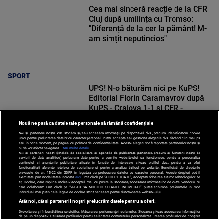
Cea mai sinceră reacție de la CFR
Cluj după umilința cu Tromso:
"Diferență de la cer la pământ! M-
am simțit neputincios"
SPORT
UPS! N-o băturăm nici pe KuPS!
Editorial Florin Caramavrov după
KuPS - Craiova 1-1 și CFR -
Tromso 0-5
Nouă ne pasă ca datele tale personale să rămână confidențiale
Noi și partenerii noștri
201
stocăm și/sau accesăm informații pe dispozitivul dvs., precum identificatorii cookie
unici pentru prelucrarea datelor cu caracter personal. Puteți accepta sau gestiona alegerile dvs. făcând clic mai jos
sau în orice moment, pe pagina cu politica de confidențialitate. Aceste alegeri vor fi raportate partenerilor noștri și
nu vă vor afecta navigarea.
Mai multe detalii
Noi si partenerii nostri (retelele de socializare si agentiile de publicitate partenere, precum si furnizorii nostri de
SPORT
servicii de date analitice) prelucram date pentru a permite website-ului sa functioneze, pentru a personaliza
continutul si anunturile publicitare afisate in functie de interesele si/sau profilul dvs., pentru a va oferi
functionalitati aferente retelelor de socializare si pentru a analiza traficul pe website. Beneficiati de drepturile
prevazute de art. 15-22 din GDPR in legatura cu prelucrarea datelor cu caracter personal. Aceste drepturi pot fi
exercitate prin modalitatea indicata
aici
. Prin click pe “ACCEPT TOATE”, acceptati folosirea tuturor Tehnologiilor de
tip Cookie, care implica inclusiv acceptul dvs. cu privire la stocarea/accesarea informatiilor de catre Vendor-ii cu
care colaboram. Prin click pe “VREAU SA MODIFIC SETARILE INDIVIDUAL” puteti schimba preferintele in mod
individual, mai putin cele legate de cookie strict necesare pentru functionarea website-ului.
Atât noi, cât și partenerii noștri prelucrăm datele pentru a oferi:
Dezvoltarea și îmbunătățirea serviciilor. Măsurarea performanței reclamelor. Stocarea și/sau accesarea informațiilor
de pe un dispozitiv. Utilizarea profilurilor pentru selectarea conținutului personalizat. Crearea profilurilor de conținut