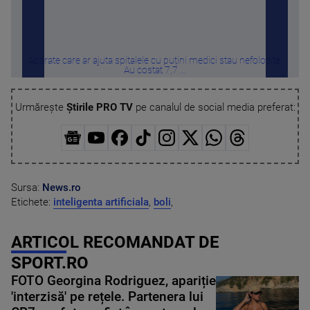
Aparate care ar ajuta spitalele cu puțini medici stau nefolosite.
Inc
Au costat 7,7 ...
Urmărește
Știrile PRO TV
pe canalul de social media preferat:
Sursa:
News.ro
Etichete:
inteligenta artificiala
,
boli
,
ARTICOL RECOMANDAT DE
SPORT.RO
FOTO Georgina Rodriguez, apariție
'interzisă' pe rețele. Partenera lui