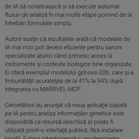
de IA să construiască şi să execute automat
fluxuri de analiză în mai multe etape pornind de la
întrebări formulate simplu.
Autorii susţin că rezultatele arată că modelele de
IA mai mici pot deveni eficiente pentru sarcini
specializate atunci când primesc acces la
instrumente şi contexte biologice bine organizate.
Ei oferă exemplul modelului gpt-oss-20b, care şi-a
îmbunătăţit acurateţea de la 41% la 94% după
integrarea cu MARRVEL-MCP.
Cercetătorii au anunţat că noua aplicaţie bazată
pe IA pentru analiza informaţiilor genetice este
disponibilă ca resursă deschisă şi poate fi
utilizată printr-o interfaţă publică, fără instalare
locală. Echipa intenţionează şi modernizarea