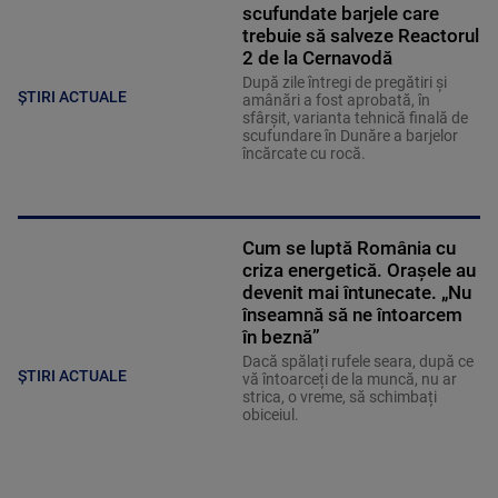
scufundate barjele care
trebuie să salveze Reactorul
2 de la Cernavodă
După zile întregi de pregătiri și
ȘTIRI ACTUALE
amânări a fost aprobată, în
sfârșit, varianta tehnică finală de
scufundare în Dunăre a barjelor
încărcate cu rocă.
Cum se luptă România cu
criza energetică. Orașele au
devenit mai întunecate. „Nu
înseamnă să ne întoarcem
în beznă”
Dacă spălați rufele seara, după ce
ȘTIRI ACTUALE
vă întoarceți de la muncă, nu ar
strica, o vreme, să schimbați
obiceiul.