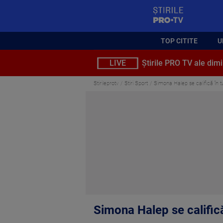
StirilePROTV
TOP CITITE
U
LIVE
Știrile PRO TV ale dimi
Stirileprotv
Stiri Sport
Simona Halep se califică în tu
Simona Halep se califică