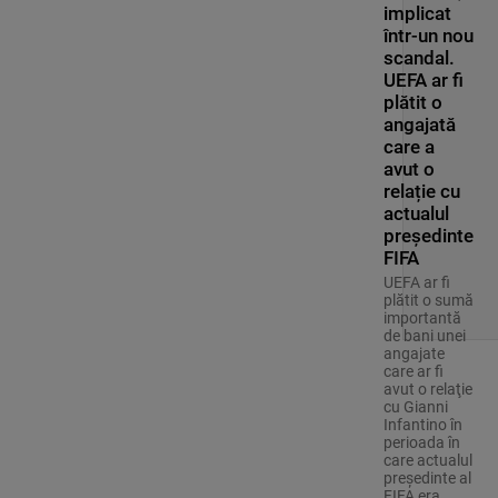
implicat
într-un nou
scandal.
UEFA ar fi
plătit o
angajată
care a
avut o
relație cu
actualul
președinte
FIFA
UEFA ar fi
plătit o sumă
importantă
de bani unei
angajate
care ar fi
avut o relaţie
cu Gianni
Infantino în
perioada în
care actualul
preşedinte al
FIFA era