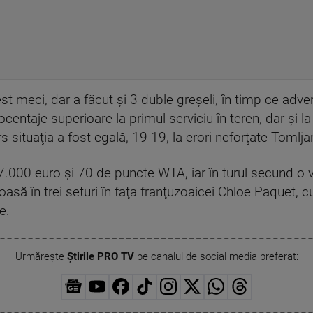
est meci, dar a făcut şi 3 duble greşeli, în timp ce adve
ocentaje superioare la primul serviciu în teren, dar şi 
ers situaţia a fost egală, 19-19, la erori neforţate Toml
87.000 euro şi 70 de puncte WTA, iar în turul secund o
oasă în trei seturi în faţa franţuzoaicei Chloe Paquet, cu
e.
Urmărește
Știrile PRO TV
pe canalul de social media preferat: