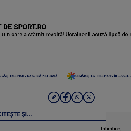
 DE SPORT.RO
in care a stârnit revoltă! Ucrainenii acuză lipsă de r
UGĂ ȘTIRILE PROTV CA SURSĂ PREFERATĂ
URMĂREȘTE ȘTIRILE PROTV ÎN GOOGLE 
CITEȘTE ȘI...
Infantino,