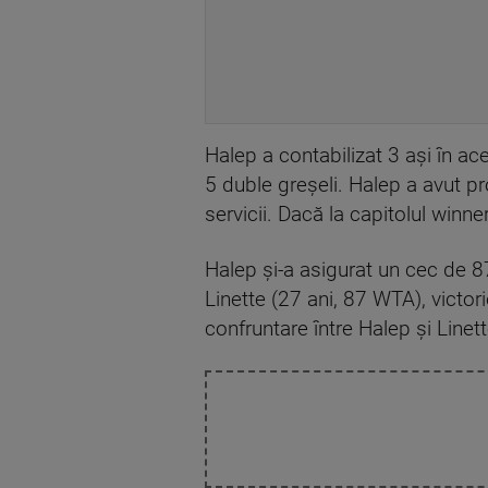
Halep a contabilizat 3 aşi în ac
5 duble greşeli. Halep a avut pr
servicii. Dacă la capitolul winn
Halep şi-a asigurat un cec de 
Linette (27 ani, 87 WTA), victori
confruntare între Halep şi Linett