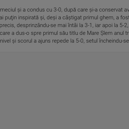
eciul şi a condus cu 3-0, după care şi-a conservat ava
ai puţin inspirată şi, deşi a câştigat primul ghem, a f
 precis, desprinzându-se mai întâi la 3-1, iar apoi la 5-
l care a dus-o spre primul său titlu de Mare Şlem anul t
nivel şi scorul a ajuns repede la 5-0, setul încheindu-s