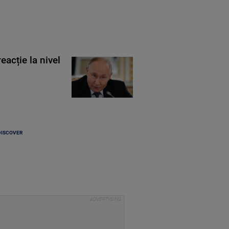
eacție la nivel
DISCOVER