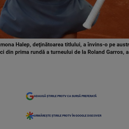
ona Halep, deţinătoarea titlului, a învins-o pe aust
eci din prima rundă a turneului de la Roland Garros, 
ADAUGĂ ȘTIRILE PROTV CA SURSĂ PREFERATĂ
URMĂREȘTE ȘTIRILE PROTV ÎN GOOGLE DISCOVER