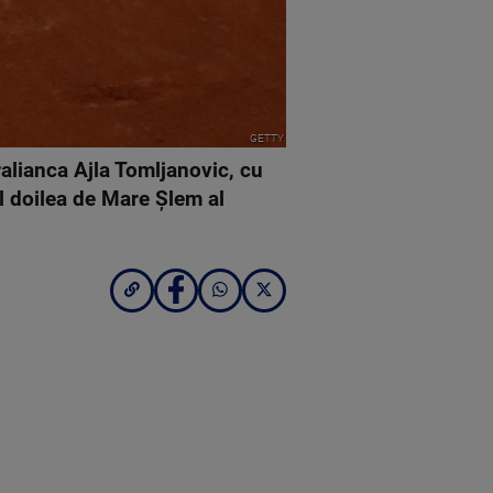
GETTY
ralianca Ajla Tomljanovic, cu
al doilea de Mare Şlem al