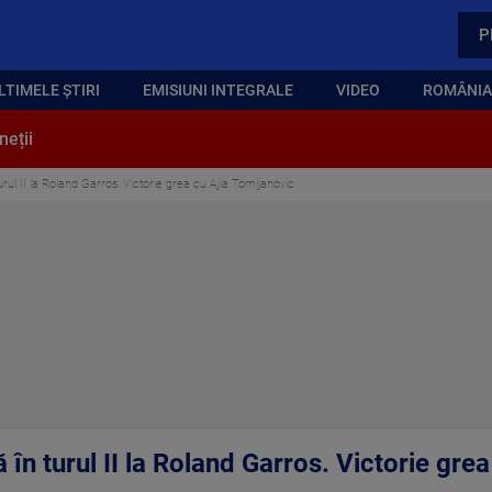
P
LTIMELE ȘTIRI
EMISIUNI INTEGRALE
VIDEO
ROMÂNIA,
neții
rul II la Roland Garros. Victorie grea cu Ajla Tomljanovic
 în turul II la Roland Garros. Victorie gre