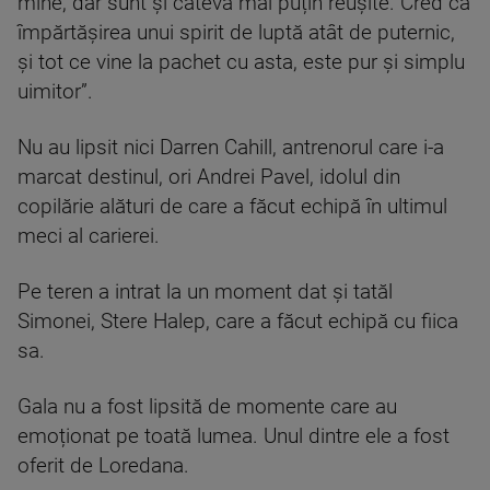
mine, dar sunt și câteva mai puțin reușite. Cred că
împărtășirea unui spirit de luptă atât de puternic,
și tot ce vine la pachet cu asta, este pur și simplu
uimitor”.
Nu au lipsit nici Darren Cahill, antrenorul care i-a
marcat destinul, ori Andrei Pavel, idolul din
copilărie alături de care a făcut echipă în ultimul
meci al carierei.
Pe teren a intrat la un moment dat și tatăl
Simonei, Stere Halep, care a făcut echipă cu fiica
sa.
Gala nu a fost lipsită de momente care au
emoționat pe toată lumea. Unul dintre ele a fost
oferit de Loredana.