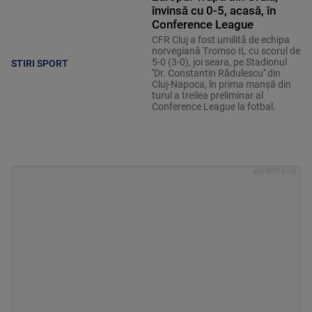
învinsă cu 0-5, acasă, în
Conference League
CFR Cluj a fost umilită de echipa
norvegiană Tromso IL cu scorul de
5-0 (3-0), joi seara, pe Stadionul
STIRI SPORT
''Dr. Constantin Rădulescu'' din
Cluj-Napoca, în prima manşă din
turul a treilea preliminar al
Conference League la fotbal.