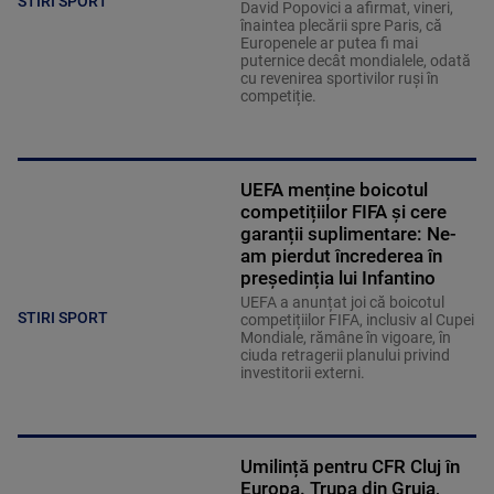
STIRI SPORT
David Popovici a afirmat, vineri,
înaintea plecării spre Paris, că
Europenele ar putea fi mai
puternice decât mondialele, odată
cu revenirea sportivilor ruși în
competiție.
UEFA menține boicotul
competițiilor FIFA și cere
garanții suplimentare: Ne-
am pierdut încrederea în
președinția lui Infantino
UEFA a anunțat joi că boicotul
STIRI SPORT
competițiilor FIFA, inclusiv al Cupei
Mondiale, rămâne în vigoare, în
ciuda retragerii planului privind
investitorii externi.
Umilință pentru CFR Cluj în
Europa. Trupa din Gruia,