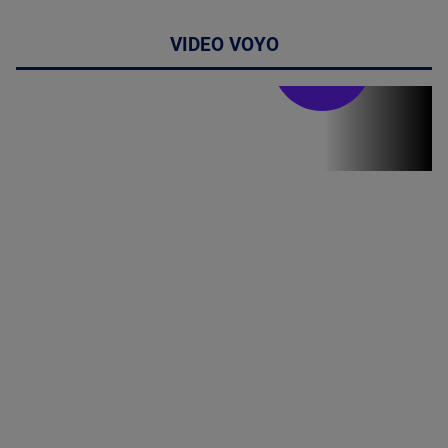
VIDEO VOYO
Doctor de
bine
(P) Terapia
hormonală în
menopauză
poate
corecta
sindromul