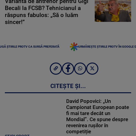
Variantă de antrenor pentru Gigi
Becali la FCSB? Tehnicianul a
răspuns fabulos: „Să o luăm
sincer!”
UGĂ ȘTIRILE PROTV CA SURSĂ PREFERATĂ
URMĂREȘTE ȘTIRILE PROTV ÎN GOOGLE 
CITEȘTE ȘI...
David Popovici: „Un
Campionat European poate
fi mai tare decât un
Mondial”. Ce spune despre
revenirea rușilor în
competiție