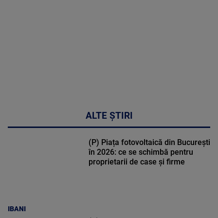
cardio-
metabolic
MAI
MULTE
DETALII
17:46
ALTE ȘTIRI
(P) Piața fotovoltaică din București
în 2026: ce se schimbă pentru
proprietarii de case și firme
IBANI