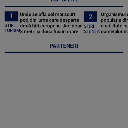
Unde se află cel mai scurt
Organismul 
1
2
pod din lume care desparte
populație di
STIRI
două țări europene. Are doar
o abilitate p
STIRI
TURISM
3 metri și două fusuri orare
oamenilor nu
STIINTA
PARTENERI