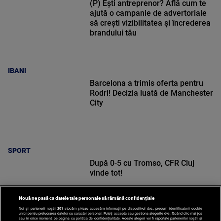
(P) Ești antreprenor? Află cum te
ajută o campanie de advertoriale
să crești vizibilitatea și încrederea
brandului tău
IBANI
Barcelona a trimis oferta pentru
Rodri! Decizia luată de Manchester
City
SPORT
După 0-5 cu Tromso, CFR Cluj
vinde tot!
Nouă ne pasă ca datele tale personale să rămână confidențiale
Noi și partenerii noștri
201
stocăm și/sau accesăm informații pe dispozitivul dvs., precum identificatorii cookie
unici pentru prelucrarea datelor cu caracter personal. Puteți accepta sau gestiona alegerile dvs. făcând clic mai jos
sau în orice moment, pe pagina cu politica de confidențialitate. Aceste alegeri vor fi raportate partenerilor noștri și