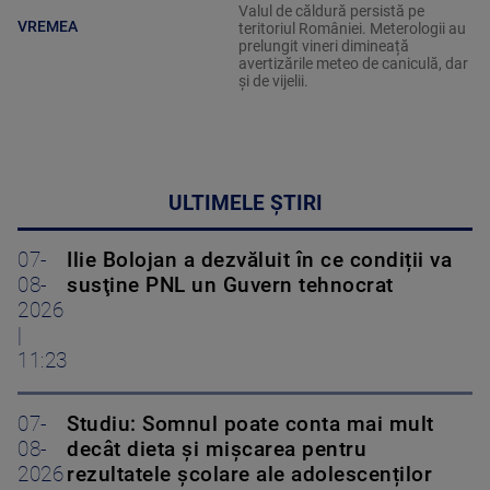
Valul de căldură persistă pe
VREMEA
teritoriul României. Meterologii au
prelungit vineri dimineață
avertizările meteo de caniculă, dar
și de vijelii.
ULTIMELE ȘTIRI
07-
Ilie Bolojan a dezvăluit în ce condiții va
08-
susţine PNL un Guvern tehnocrat
2026
|
11:23
07-
Studiu: Somnul poate conta mai mult
08-
decât dieta și mișcarea pentru
2026
rezultatele școlare ale adolescenților