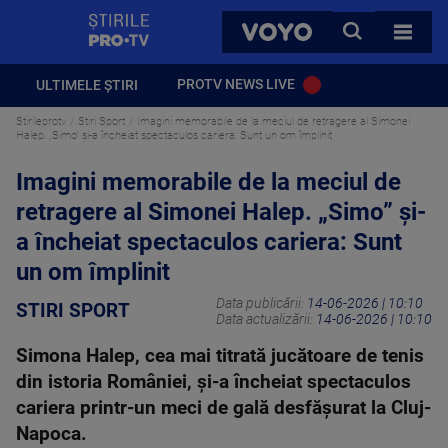
StirilePROTV
CAUTA
VOYO
TOATE 
PROTV NEWS LIVE
ULTIMELE ȘTIRI
Stirileprotv
Stiri Sport
Imagini memorabile de la meciul de retragere al Simonei
Halep. „Simo” și-a încheiat spectaculos cariera: Sunt un om împlinit
Imagini memorabile de la meciul de
retragere al Simonei Halep. „Simo” și-
a încheiat spectaculos cariera: Sunt
un om împlinit
Data publicării:
14-06-2026 | 10:10
STIRI SPORT
Data actualizării:
14-06-2026 | 10:10
Simona Halep, cea mai titrată jucătoare de tenis
din istoria României, și-a încheiat spectaculos
cariera printr-un meci de gală desfășurat la Cluj-
Napoca.