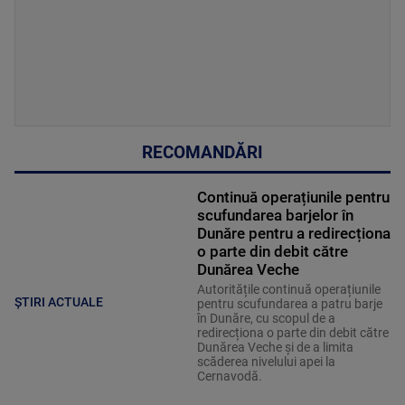
RECOMANDĂRI
Continuă operațiunile pentru
scufundarea barjelor în
Dunăre pentru a redirecționa
o parte din debit către
Dunărea Veche
Autoritățile continuă operațiunile
ȘTIRI ACTUALE
pentru scufundarea a patru barje
în Dunăre, cu scopul de a
redirecționa o parte din debit către
Dunărea Veche și de a limita
scăderea nivelului apei la
Cernavodă.