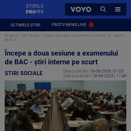
StirilePROTV
CAUTA
VOYO
TOATE 
PROTV NEWS LIVE
ULTIMELE ȘTIRI
Stirileprotv
Stiri Sociale
Începe a doua sesiune a examenului de BAC - ştiri interne
pe scurt
Începe a doua sesiune a examenului
de BAC - ştiri interne pe scurt
Data publicării:
18-08-2008 | 01:00
STIRI SOCIALE
Data actualizării:
18-08-2025 | 17:49