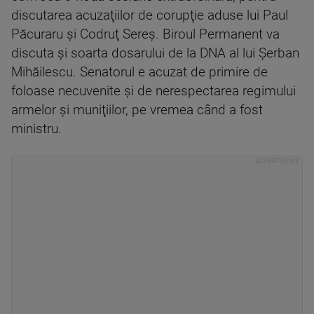
discutarea acuzaţiilor de corupţie aduse lui Paul
Păcuraru şi Codruţ Sereş. Biroul Permanent va
discuta şi soarta dosarului de la DNA al lui Şerban
Mihăilescu. Senatorul e acuzat de primire de
foloase necuvenite şi de nerespectarea regimului
armelor şi muniţiilor, pe vremea când a fost
ministru.