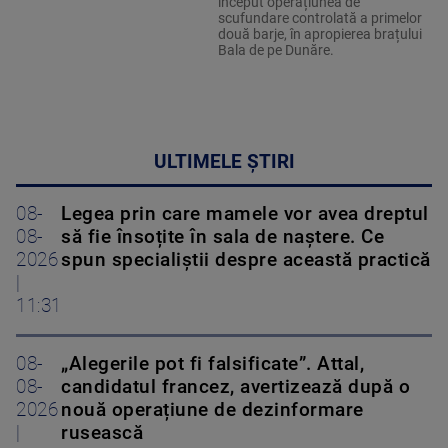
început operațiunea de
scufundare controlată a primelor
două barje, în apropierea brațului
Bala de pe Dunăre.
ULTIMELE ȘTIRI
08-
Legea prin care mamele vor avea dreptul
08-
să fie însoțite în sala de naștere. Ce
2026
spun specialiștii despre această practică
|
11:31
08-
„Alegerile pot fi falsificate”. Attal,
08-
candidatul francez, avertizează după o
2026
nouă operațiune de dezinformare
|
rusească