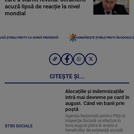
acuză lipsă de reacție la nivel
mondial
UGĂ ȘTIRILE PROTV CA SURSĂ PREFERATĂ
URMĂREȘTE ȘTIRILE PROTV ÎN GOOGLE 
CITEȘTE ȘI...
Alocațiile și indemnizațiile
intră mai devreme pe card în
august. Când vin banii prin
poștă
Agenţia Naţională pentru Plăţi şi
Inspecţie Socială va efectua în
luna august plata în avans a
STIRI SOCIALE
beneficiilor de asistenţă socială