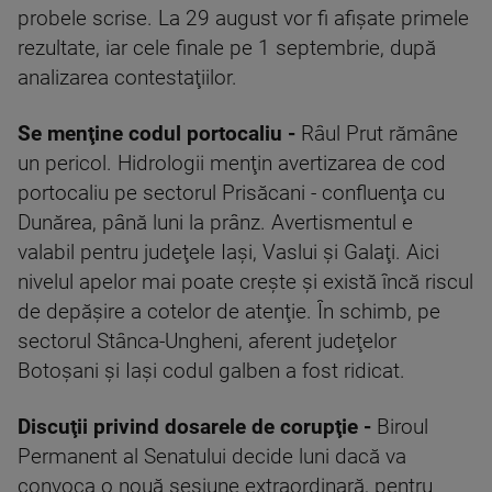
probele scrise. La 29 august vor fi afişate primele
rezultate, iar cele finale pe 1 septembrie, după
analizarea contestaţiilor.
Se menţine codul portocaliu -
Râul Prut rămâne
un pericol. Hidrologii menţin avertizarea de cod
portocaliu pe sectorul Prisăcani - confluenţa cu
Dunărea, până luni la prânz. Avertismentul e
valabil pentru judeţele Iaşi, Vaslui şi Galaţi. Aici
nivelul apelor mai poate creşte şi există încă riscul
de depăşire a cotelor de atenţie. În schimb, pe
sectorul Stânca-Ungheni, aferent judeţelor
Botoşani şi Iaşi codul galben a fost ridicat.
Discuţii privind dosarele de corupţie -
Biroul
Permanent al Senatului decide luni dacă va
convoca o nouă sesiune extraordinară, pentru