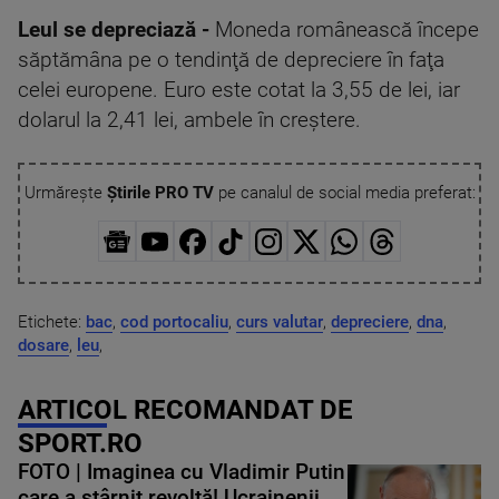
Leul se depreciază -
Moneda românească începe
săptămâna pe o tendinţă de depreciere în faţa
celei europene. Euro este cotat la 3,55 de lei, iar
dolarul la 2,41 lei, ambele în creştere.
Urmărește
Știrile PRO TV
pe canalul de social media preferat:
Etichete:
bac
,
cod portocaliu
,
curs valutar
,
depreciere
,
dna
,
dosare
,
leu
,
ARTICOL RECOMANDAT DE
SPORT.RO
FOTO | Imaginea cu Vladimir Putin
care a stârnit revoltă! Ucrainenii