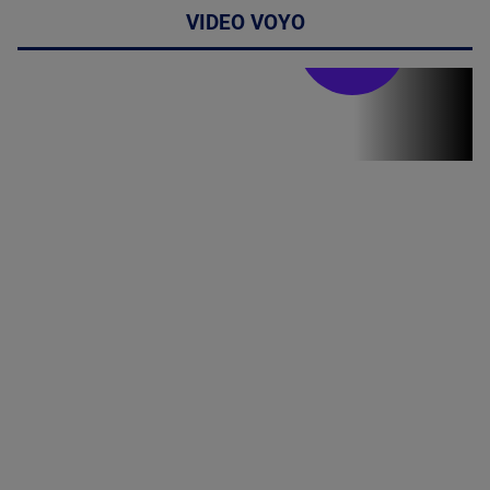
VIDEO VOYO
Stirile PRO TV
Stirile PRO
TV # 19.00 -
07 August
2026
MAI
MULTE
DETALII