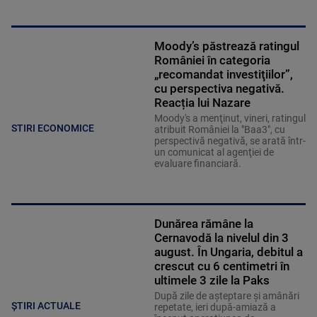
Moody’s păstrează ratingul
României în categoria
„recomandat investiţiilor”,
cu perspectiva negativă.
Reacția lui Nazare
Moody's a menţinut, vineri, ratingul
STIRI ECONOMICE
atribuit României la "Baa3", cu
perspectivă negativă, se arată într-
un comunicat al agenţiei de
evaluare financiară.
Dunărea rămâne la
Cernavodă la nivelul din 3
august. În Ungaria, debitul a
crescut cu 6 centimetri în
ultimele 3 zile la Paks
După zile de așteptare și amânări
ȘTIRI ACTUALE
repetate, ieri după-amiază a