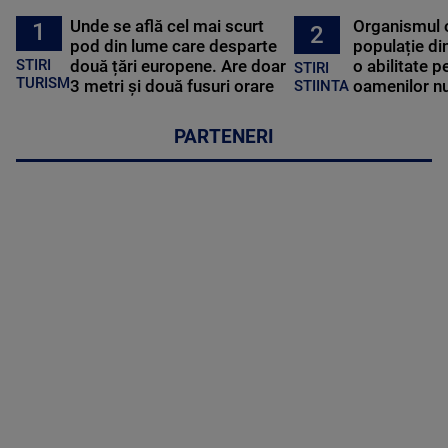
Unde se află cel mai scurt
Organismul 
1
2
pod din lume care desparte
populație di
STIRI
două țări europene. Are doar
o abilitate p
STIRI
TURISM
3 metri și două fusuri orare
oamenilor nu
STIINTA
PARTENERI