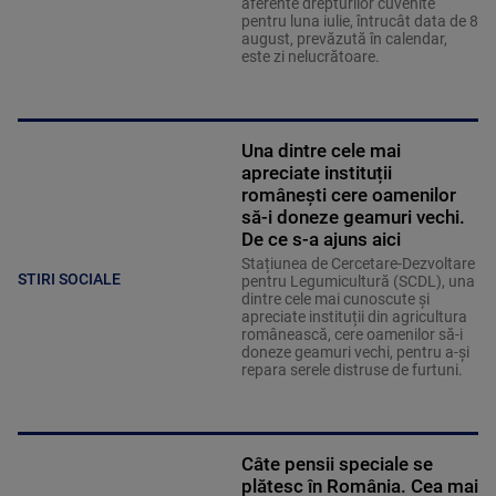
aferente drepturilor cuvenite
pentru luna iulie, întrucât data de 8
august, prevăzută în calendar,
este zi nelucrătoare.
Una dintre cele mai
apreciate instituții
românești cere oamenilor
să-i doneze geamuri vechi.
De ce s-a ajuns aici
Stațiunea de Cercetare-Dezvoltare
STIRI SOCIALE
pentru Legumicultură (SCDL), una
dintre cele mai cunoscute și
apreciate instituții din agricultura
românească, cere oamenilor să-i
doneze geamuri vechi, pentru a-și
repara serele distruse de furtuni.
Câte pensii speciale se
plătesc în România. Cea mai