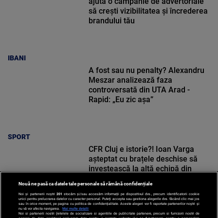
ajută o campanie de advertoriale
să crești vizibilitatea și încrederea
brandului tău
IBANI
A fost sau nu penalty? Alexandru
Meszar analizează faza
controversată din UTA Arad -
Rapid: „Eu zic așa”
SPORT
CFR Cluj e istorie?! Ioan Varga
așteptat cu brațele deschise să
investească la altă echipă din
Superliga
Nouă ne pasă ca datele tale personale să rămână confidențiale
Noi și partenerii noștri
201
stocăm și/sau accesăm informații pe dispozitivul dvs., precum identificatorii cookie
unici pentru prelucrarea datelor cu caracter personal. Puteți accepta sau gestiona alegerile dvs. făcând clic mai jos
sau în orice moment, pe pagina cu politica de confidențialitate. Aceste alegeri vor fi raportate partenerilor noștri și
nu vă vor afecta navigarea.
Mai multe detalii
Noi si partenerii nostri (retelele de socializare si agentiile de publicitate partenere, precum si furnizorii nostri de
SPORT