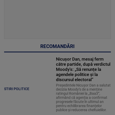
RECOMANDĂRI
Nicușor Dan, mesaj ferm
către partide, după verdictul
Moody's: „Să renunțe la
agendele politice şi la
discursul electoral”
Președintele Nicușor Dan a salutat
STIRI POLITICE
decizia Moody’s de a menține
ratingul României la „Baa3”,
afirmând că agenția a confirmat
progresele făcute în ultimul an
pentru echilibrarea finanțelor
publice și reducerea cheltuielilor.