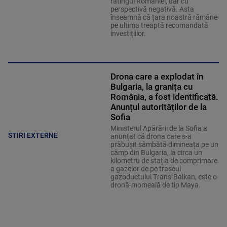
ratingul României, dar cu
perspectivă negativă. Asta
înseamnă că țara noastră rămâne
pe ultima treaptă recomandată
investițiilor.
Drona care a explodat în
Bulgaria, la granița cu
România, a fost identificată.
Anunțul autorităților de la
Sofia
Ministerul Apărării de la Sofia a
STIRI EXTERNE
anunțat că drona care s-a
prăbușit sâmbătă dimineața pe un
câmp din Bulgaria, la circa un
kilometru de stația de comprimare
a gazelor de pe traseul
gazoductului Trans-Balkan, este o
dronă-momeală de tip Maya.