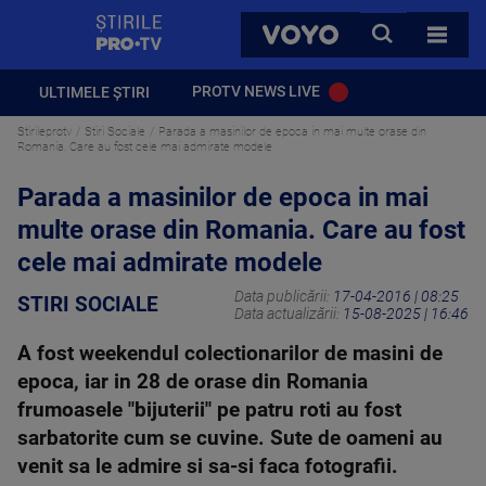
StirilePROTV
CAUTA
VOYO
TOATE 
PROTV NEWS LIVE
ULTIMELE ȘTIRI
Stirileprotv
Stiri Sociale
Parada a masinilor de epoca in mai multe orase din
Romania. Care au fost cele mai admirate modele
Parada a masinilor de epoca in mai
multe orase din Romania. Care au fost
cele mai admirate modele
Data publicării:
17-04-2016 | 08:25
STIRI SOCIALE
Data actualizării:
15-08-2025 | 16:46
A fost weekendul colectionarilor de masini de
epoca, iar in 28 de orase din Romania
frumoasele "bijuterii" pe patru roti au fost
sarbatorite cum se cuvine. Sute de oameni au
venit sa le admire si sa-si faca fotografii.