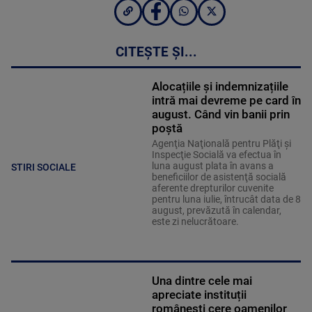
CITEȘTE ȘI...
Alocațiile și indemnizațiile
intră mai devreme pe card în
august. Când vin banii prin
poștă
Agenţia Naţională pentru Plăţi şi
Inspecţie Socială va efectua în
luna august plata în avans a
STIRI SOCIALE
beneficiilor de asistenţă socială
aferente drepturilor cuvenite
pentru luna iulie, întrucât data de 8
august, prevăzută în calendar,
este zi nelucrătoare.
Una dintre cele mai
apreciate instituții
românești cere oamenilor