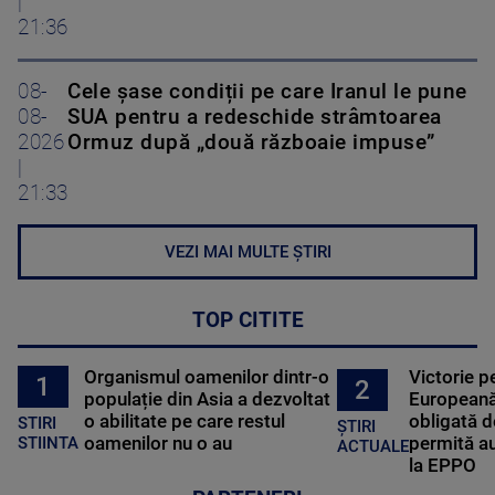
|
21:36
08-
Cele șase condiții pe care Iranul le pune
08-
SUA pentru a redeschide strâmtoarea
2026
Ormuz după „două războaie impuse”
|
21:33
VEZI MAI MULTE ȘTIRI
TOP CITITE
Organismul oamenilor dintr-o
Victorie p
1
2
populație din Asia a dezvoltat
Europeană
o abilitate pe care restul
obligată d
STIRI
ȘTIRI
oamenilor nu o au
permită au
STIINTA
ACTUALE
la EPPO