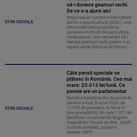
să-i doneze geamuri vechi.
De ce s-a ajuns aici
Stațiunea de Cercetare-Dezvoltare
STIRI SOCIALE
pentru Legumicultură (SCDL), una
dintre cele mai cunoscute și
apreciate instituții din agricultura
românească, cere oamenilor să-i
doneze geamuri vechi, pentru a-și
repara serele distruse de furtuni.
Câte pensii speciale se
plătesc în România. Cea mai
mare: 25.613 lei/lună. Ce
pensie are un parlamentar
Numărul beneficiarilor de pensii de
serviciu a fost, în iunie 2026, de
11.970 de persoane, la fel ca în
STIRI SOCIALE
luna precedentă, din care 7.921 de
beneficiari cu pensie din Bugetul
Asigurărilor Sociale de Stat - BASS
(contributivitate), conform
datelor CNPP.