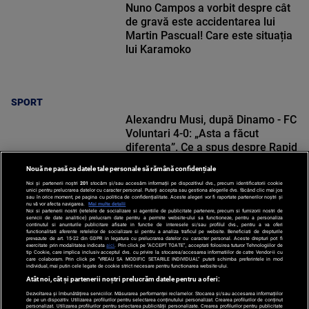
Nuno Campos a vorbit despre cât
de gravă este accidentarea lui
Martin Pascual! Care este situația
lui Karamoko
SPORT
Alexandru Musi, după Dinamo - FC
Voluntari 4-0: „Asta a făcut
diferența”. Ce a spus despre Rapid
Nouă ne pasă ca datele tale personale să rămână confidențiale
Noi și partenerii noștri
201
stocăm și/sau accesăm informații pe dispozitivul dvs., precum identificatorii cookie
unici pentru prelucrarea datelor cu caracter personal. Puteți accepta sau gestiona alegerile dvs. făcând clic mai jos
sau în orice moment, pe pagina cu politica de confidențialitate. Aceste alegeri vor fi raportate partenerilor noștri și
nu vă vor afecta navigarea.
Mai multe detalii
Noi si partenerii nostri (retelele de socializare si agentiile de publicitate partenere, precum si furnizorii nostri de
SPORT
servicii de date analitice) prelucram date pentru a permite website-ului sa functioneze, pentru a personaliza
continutul si anunturile publicitare afisate in functie de interesele si/sau profilul dvs., pentru a va oferi
functionalitati aferente retelelor de socializare si pentru a analiza traficul pe website. Beneficiati de drepturile
prevazute de art. 15-22 din GDPR in legatura cu prelucrarea datelor cu caracter personal. Aceste drepturi pot fi
exercitate prin modalitatea indicata
aici
. Prin click pe “ACCEPT TOATE”, acceptati folosirea tuturor Tehnologiilor de
tip Cookie, care implica inclusiv acceptul dvs. cu privire la stocarea/accesarea informatiilor de catre Vendor-ii cu
care colaboram. Prin click pe “VREAU SA MODIFIC SETARILE INDIVIDUAL” puteti schimba preferintele in mod
individual, mai putin cele legate de cookie strict necesare pentru functionarea website-ului.
Atât noi, cât și partenerii noștri prelucrăm datele pentru a oferi:
Dezvoltarea și îmbunătățirea serviciilor. Măsurarea performanței reclamelor. Stocarea și/sau accesarea informațiilor
de pe un dispozitiv. Utilizarea profilurilor pentru selectarea conținutului personalizat. Crearea profilurilor de conținut
personalizat. Utilizarea profilurilor pentru selectarea publicității personalizate. Crearea profilurilor pentru publicitate