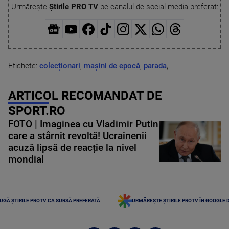
Urmărește
Știrile PRO TV
pe canalul de social media preferat:
Etichete:
colecționari
,
mașini de epocă
,
parada
,
ARTICOL RECOMANDAT DE
SPORT.RO
FOTO | Imaginea cu Vladimir Putin
care a stârnit revoltă! Ucrainenii
acuză lipsă de reacție la nivel
mondial
UGĂ ȘTIRILE PROTV CA SURSĂ PREFERATĂ
URMĂREȘTE ȘTIRILE PROTV ÎN GOOGLE 