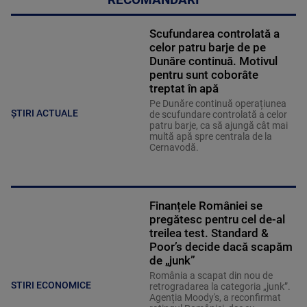
RECOMANDĂRI
Scufundarea controlată a
celor patru barje de pe
Dunăre continuă. Motivul
pentru sunt coborâte
treptat în apă
Pe Dunăre continuă operațiunea
ȘTIRI ACTUALE
de scufundare controlată a celor
patru barje, ca să ajungă cât mai
multă apă spre centrala de la
Cernavodă.
Finanțele României se
pregătesc pentru cel de-al
treilea test. Standard &
Poor’s decide dacă scapăm
de „junk”
România a scapat din nou de
STIRI ECONOMICE
retrogradarea la categoria „junk”.
Agenția Moody's, a reconfirmat