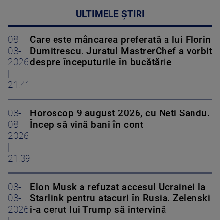
ULTIMELE ȘTIRI
08-
Care este mâncarea preferată a lui Florin
08-
Dumitrescu. Juratul MastrerChef a vorbit
2026
despre începuturile în bucătărie
|
21:41
08-
Horoscop 9 august 2026, cu Neti Sandu.
08-
Încep să vină bani în cont
2026
|
21:39
08-
Elon Musk a refuzat accesul Ucrainei la
08-
Starlink pentru atacuri în Rusia. Zelenski
2026
i-a cerut lui Trump să intervină