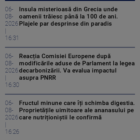
06-
Insula misterioasă din Grecia unde
08-
oamenii trăiesc până la 100 de ani.
2026
Plajele par desprinse din paradis
|
16:31
06-
Reacția Comisiei Europene după
08-
modificările aduse de Parlament la legea
2026
decarbonizării. Va evalua impactul
|
asupra PNRR
16:30
06-
Fructul minune care îți schimba digestia.
08-
Proprietățile uimitoare ale ananasului pe
2026
care nutriționiștii le confirmă
|
16:26