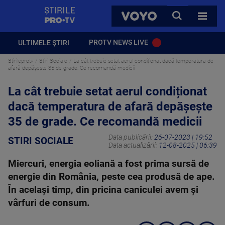
StirilePROTV
CAUTA
VOYO
TOATE 
PROTV NEWS LIVE
ULTIMELE ȘTIRI
Stirileprotv
Stiri Sociale
La cât trebuie setat aerul condiționat dacă temperatura de
afară depășește 35 de grade. Ce recomandă medicii
La cât trebuie setat aerul condiționat
dacă temperatura de afară depășește
35 de grade. Ce recomandă medicii
Data publicării:
26-07-2023 | 19:52
STIRI SOCIALE
Data actualizării:
12-08-2025 | 06:39
Miercuri, energia eoliană a fost prima sursă de
energie din România, peste cea produsă de ape.
În același timp, din pricina caniculei avem și
vârfuri de consum.