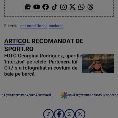
Etichete:
aer conditionat
,
canicula
,
ARTICOL RECOMANDAT DE
SPORT.RO
FOTO Georgina Rodriguez, apariție
'interzisă' pe rețele. Partenera lui
CR7 s-a fotografiat în costum de
baie pe barcă
UGĂ ȘTIRILE PROTV CA SURSĂ PREFERATĂ
URMĂREȘTE ȘTIRILE PROTV ÎN GOOGLE 