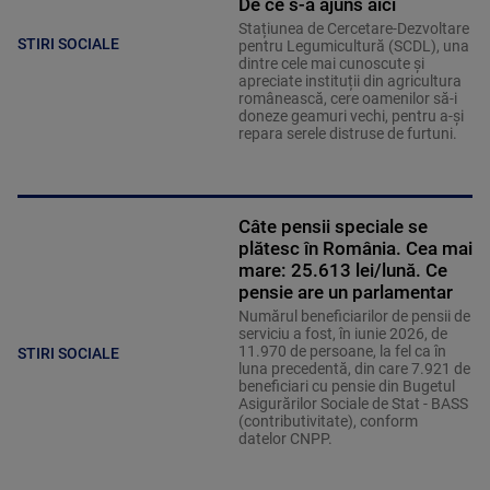
De ce s-a ajuns aici
Stațiunea de Cercetare-Dezvoltare
STIRI SOCIALE
pentru Legumicultură (SCDL), una
dintre cele mai cunoscute și
apreciate instituții din agricultura
românească, cere oamenilor să-i
doneze geamuri vechi, pentru a-și
repara serele distruse de furtuni.
Câte pensii speciale se
plătesc în România. Cea mai
mare: 25.613 lei/lună. Ce
pensie are un parlamentar
Numărul beneficiarilor de pensii de
serviciu a fost, în iunie 2026, de
11.970 de persoane, la fel ca în
STIRI SOCIALE
luna precedentă, din care 7.921 de
beneficiari cu pensie din Bugetul
Asigurărilor Sociale de Stat - BASS
(contributivitate), conform
datelor CNPP.