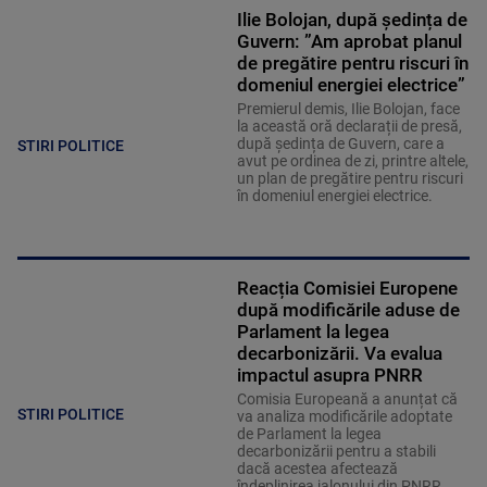
Ilie Bolojan, după ședința de
Guvern: ”Am aprobat planul
de pregătire pentru riscuri în
domeniul energiei electrice”
Premierul demis, Ilie Bolojan, face
la această oră declarații de presă,
după ședința de Guvern, care a
STIRI POLITICE
avut pe ordinea de zi, printre altele,
un plan de pregătire pentru riscuri
în domeniul energiei electrice.
Reacția Comisiei Europene
după modificările aduse de
Parlament la legea
decarbonizării. Va evalua
impactul asupra PNRR
Comisia Europeană a anunțat că
STIRI POLITICE
va analiza modificările adoptate
de Parlament la legea
decarbonizării pentru a stabili
dacă acestea afectează
îndeplinirea jalonului din PNRR