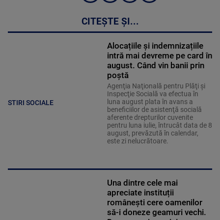
CITEȘTE ȘI...
Alocațiile și indemnizațiile
intră mai devreme pe card în
august. Când vin banii prin
poștă
Agenţia Naţională pentru Plăţi şi
Inspecţie Socială va efectua în
luna august plata în avans a
STIRI SOCIALE
beneficiilor de asistenţă socială
aferente drepturilor cuvenite
pentru luna iulie, întrucât data de 8
august, prevăzută în calendar,
este zi nelucrătoare.
Una dintre cele mai
apreciate instituții
românești cere oamenilor
să-i doneze geamuri vechi.