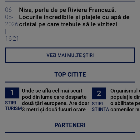
06-
Nisa, perla de pe Riviera Franceză.
08-
Locurile incredibile și plajele cu apă de
2026
cristal pe care trebuie să le vizitezi
|
16:21
VEZI MAI MULTE ȘTIRI
TOP CITITE
Unde se află cel mai scurt
Organismul 
1
2
pod din lume care desparte
populație di
STIRI
două țări europene. Are doar
o abilitate p
STIRI
TURISM
3 metri și două fusuri orare
oamenilor nu
STIINTA
PARTENERI