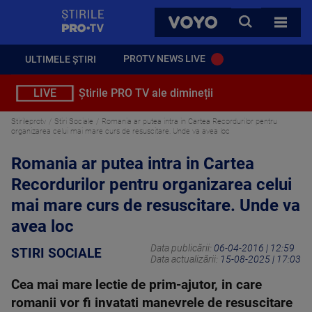
StirilePROTV
CAUTA
VOYO
TOATE 
PROTV NEWS LIVE
ULTIMELE ȘTIRI
LIVE
Știrile PRO TV ale dimineții
Stirileprotv
Stiri Sociale
Romania ar putea intra in Cartea Recordurilor pentru
organizarea celui mai mare curs de resuscitare. Unde va avea loc
Romania ar putea intra in Cartea
Recordurilor pentru organizarea celui
mai mare curs de resuscitare. Unde va
avea loc
Data publicării:
06-04-2016 | 12:59
STIRI SOCIALE
Data actualizării:
15-08-2025 | 17:03
Cea mai mare lectie de prim-ajutor, in care
romanii vor fi invatati manevrele de resuscitare