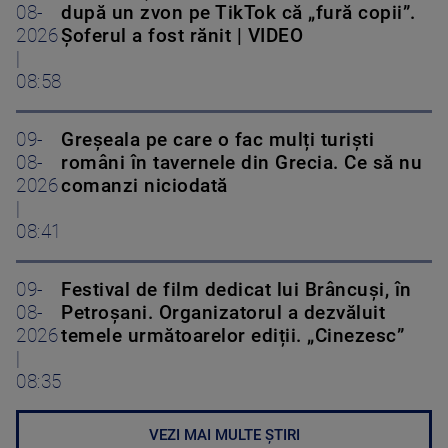
08-
după un zvon pe TikTok că „fură copii”.
2026
Șoferul a fost rănit | VIDEO
|
08:58
09-
Greșeala pe care o fac mulți turiști
08-
români în tavernele din Grecia. Ce să nu
2026
comanzi niciodată
|
08:41
09-
Festival de film dedicat lui Brâncuși, în
08-
Petroșani. Organizatorul a dezvăluit
2026
temele următoarelor ediții. „Cinezesc”
|
08:35
VEZI MAI MULTE ȘTIRI