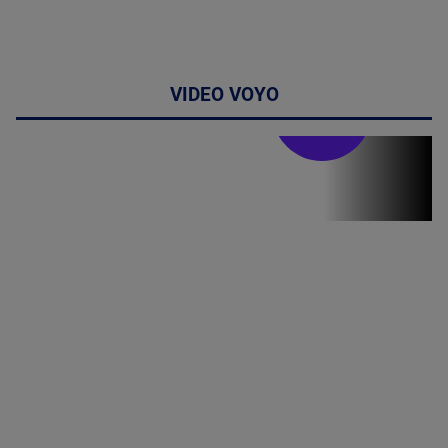
VIDEO VOYO
Stirile PRO TV
Stirile PRO
TV # 19.00 -
8 August
2026