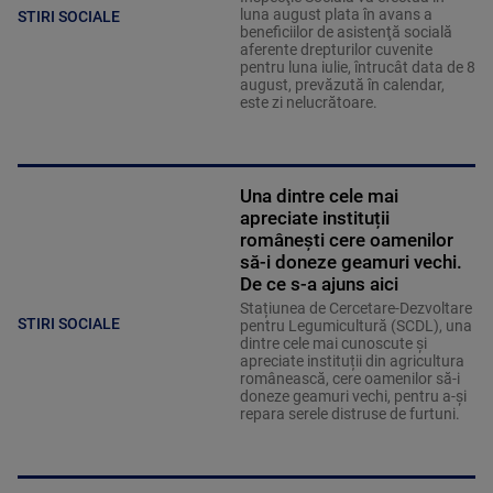
luna august plata în avans a
STIRI SOCIALE
beneficiilor de asistenţă socială
aferente drepturilor cuvenite
pentru luna iulie, întrucât data de 8
august, prevăzută în calendar,
este zi nelucrătoare.
Una dintre cele mai
apreciate instituții
românești cere oamenilor
să-i doneze geamuri vechi.
De ce s-a ajuns aici
Stațiunea de Cercetare-Dezvoltare
STIRI SOCIALE
pentru Legumicultură (SCDL), una
dintre cele mai cunoscute și
apreciate instituții din agricultura
românească, cere oamenilor să-i
doneze geamuri vechi, pentru a-și
repara serele distruse de furtuni.