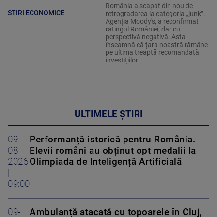
România a scapat din nou de
STIRI ECONOMICE
retrogradarea la categoria „junk”.
Agenția Moody's, a reconfirmat
ratingul României, dar cu
perspectivă negativă. Asta
înseamnă că țara noastră rămâne
pe ultima treaptă recomandată
investițiilor.
ULTIMELE ȘTIRI
09-
Performanță istorică pentru România.
08-
Elevii români au obținut opt medalii la
2026
Olimpiada de Inteligență Artificială
|
09:00
09-
Ambulanță atacată cu topoarele în Cluj,