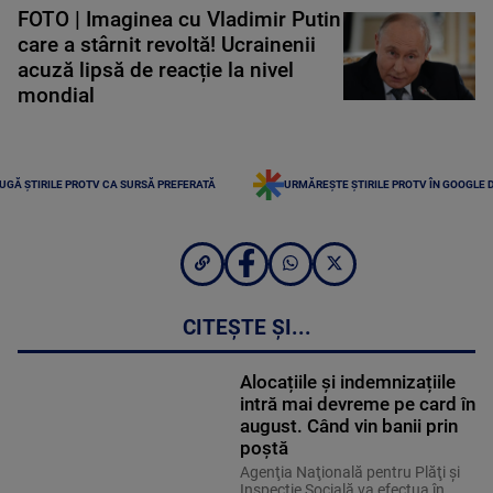
FOTO | Imaginea cu Vladimir Putin
care a stârnit revoltă! Ucrainenii
acuză lipsă de reacție la nivel
mondial
UGĂ ȘTIRILE PROTV CA SURSĂ PREFERATĂ
URMĂREȘTE ȘTIRILE PROTV ÎN GOOGLE 
CITEȘTE ȘI...
Alocațiile și indemnizațiile
intră mai devreme pe card în
august. Când vin banii prin
poștă
Agenţia Naţională pentru Plăţi şi
Inspecţie Socială va efectua în