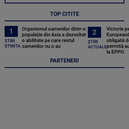
TOP CITITE
Organismul oamenilor dintr-o
Victorie p
1
2
populație din Asia a dezvoltat
Europeană
o abilitate pe care restul
obligată d
STIRI
ȘTIRI
oamenilor nu o au
permită au
STIINTA
ACTUALE
la EPPO
PARTENERI