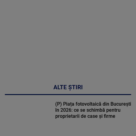
MAI
MULTE
DETALII
30:33
ALTE ȘTIRI
(P) Piața fotovoltaică din București
în 2026: ce se schimbă pentru
proprietarii de case și firme