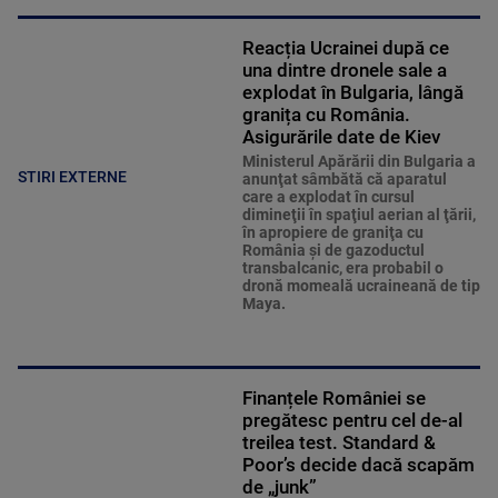
Reacția Ucrainei după ce
una dintre dronele sale a
explodat în Bulgaria, lângă
granița cu România.
Asigurările date de Kiev
Ministerul Apărării din Bulgaria a
STIRI EXTERNE
anunţat sâmbătă că aparatul
care a explodat în cursul
dimineţii în spaţiul aerian al ţării,
în apropiere de graniţa cu
România şi de gazoductul
transbalcanic, era probabil o
dronă momeală ucraineană de tip
Maya.
Finanțele României se
pregătesc pentru cel de-al
treilea test. Standard &
Poor’s decide dacă scapăm
de „junk”