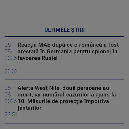
ULTIMELE ȘTIRI
06-
Reacția MAE după ce o româncă a fost
08-
arestată în Germania pentru spionaj în
2026
favoarea Rusiei
|
23:02
06-
Alerta West Nile: două persoane au
08-
murit, iar numărul cazurilor a ajuns la
2026
10. Măsurile de protecție împotriva
|
țânțarilor
22:51