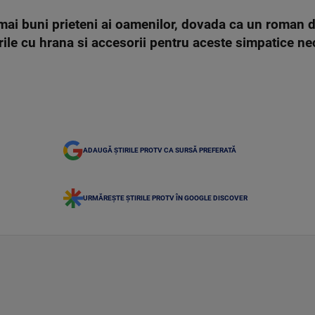
ei mai buni prieteni ai oamenilor, dovada ca un roman d
rile cu hrana si accesorii pentru aceste simpatice n
ADAUGĂ ȘTIRILE PROTV CA SURSĂ PREFERATĂ
URMĂREȘTE ȘTIRILE PROTV ÎN GOOGLE DISCOVER