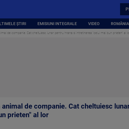
P
LTIMELE ȘTIRI
EMISIUNI INTEGRALE
VIDEO
ROMÂNIA,
mal de companie. Cat cheltuiesc lunar pentru hrana si intretinerea "celui mai bun prieten" al l
 animal de companie. Cat cheltuiesc lunar
n prieten" al lor