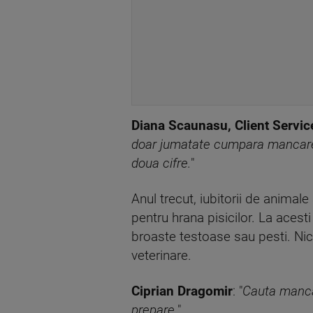
Diana Scaunasu, Client Servi
doar jumatate cumpara mancare s
doua cifre.
"
Anul trecut, iubitorii de animal
pentru hrana pisicilor. La aces
broaste testoase sau pesti. Nici
veterinare.
Ciprian Dragomir
: "
Cauta mancar
prepare.
"