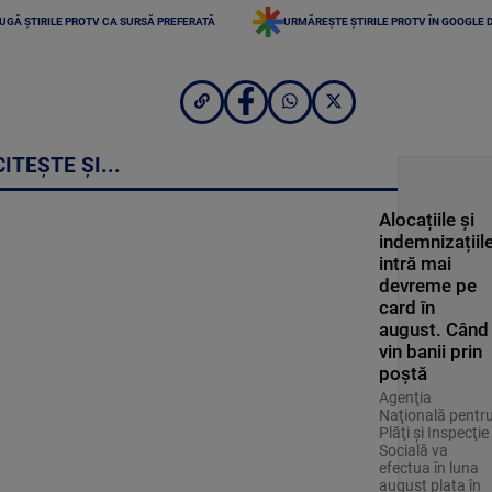
UGĂ ȘTIRILE PROTV CA SURSĂ PREFERATĂ
URMĂREȘTE ȘTIRILE PROTV ÎN GOOGLE 
CITEȘTE ȘI...
Alocațiile și
indemnizațiil
intră mai
devreme pe
card în
august. Când
vin banii prin
poștă
Agenţia
Naţională pentr
Plăţi şi Inspecţie
Socială va
efectua în luna
august plata în