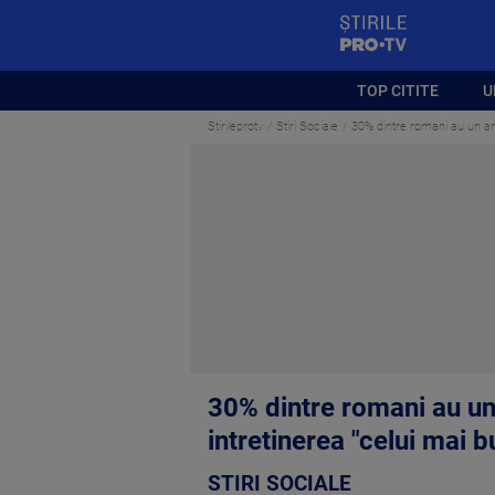
StirilePROTV
TOP CITITE
U
Stirileprotv
Stiri Sociale
30% dintre romani au un ani
30% dintre romani au un
intretinerea "celui mai bu
STIRI SOCIALE