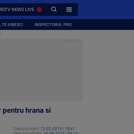
CAUTA
ROTV NEWS LIVE
TOATE CATEGORIILE
 TE IUBESC!
INSPECTORUL PRO
or
 pentru hrana si
Data publicării:
12-02-2015 | 18:41
Data actualizării:
16-08-2025 | 03:14