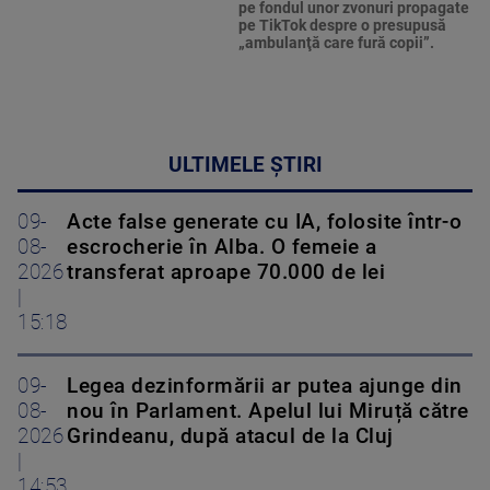
pe fondul unor zvonuri propagate
pe TikTok despre o presupusă
„ambulanţă care fură copii”.
ULTIMELE ȘTIRI
09-
Acte false generate cu IA, folosite într-o
08-
escrocherie în Alba. O femeie a
2026
transferat aproape 70.000 de lei
|
15:18
09-
Legea dezinformării ar putea ajunge din
08-
nou în Parlament. Apelul lui Miruță către
2026
Grindeanu, după atacul de la Cluj
|
14:53