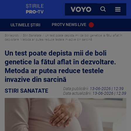
StirilePROTV
CAUTA
VOYO
TOATE 
PROTV NEWS LIVE
ULTIMELE ȘTIRI
Stirileprotv
Stiri Sanatate
Un test poate depista mii de boli genetice la fătul aflat în
dezvoltare. Metoda ar putea reduce testele invazive din sarcină
Un test poate depista mii de boli
genetice la fătul aflat în dezvoltare.
Metoda ar putea reduce testele
invazive din sarcină
Data publicării:
13-06-2026 | 12:39
STIRI SANATATE
Data actualizării:
13-06-2026 | 12:39