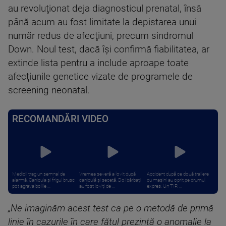
au revoluţionat deja diagnosticul prenatal, însă
până acum au fost limitate la depistarea unui
număr redus de afecţiuni, precum sindromul
Down. Noul test, dacă îşi confirmă fiabilitatea, ar
extinde lista pentru a include aproape toate
afecţiunile genetice vizate de programele de
screening neonatal.
RECOMANDĂRI VIDEO
Medicii trag un semnal de
Vremea severă a lovit după
Accident după ce două trailere
alarmă. Canicula și frigul brusc
caniculă și secetă. Doi bărbați
cu mașini au oprit pe drumul
pot agrava bolile ...
au fost loviți de ...
expres. Un TIR ...
„Ne imaginăm acest test ca pe o metodă de primă
linie în cazurile în care fătul prezintă o anomalie la