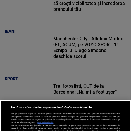
să crești vizibilitatea și încrederea
brandului tău
IBANI
Manchester City - Atletico Madrid
0-1, ACUM, pe VOYO SPORT 1!
Echipa lui Diego Simeone
deschide scorul
SPORT
Trei fotbaliști, OUT de la
Barcelona: „Nu mi-a fost ușor”
Nouă ne pasă ca datele tale personale să rămână confidențiale
Noi și partenerii noștri
201
stocăm și/sau accesăm informații pe dispozitivul dvs., precum identificatorii cookie
unici pentru prelucrarea datelor cu caracter personal. Puteți accepta sau gestiona alegerile dvs. făcând clic mai jos
sau în orice moment, pe pagina cu politica de confidențialitate. Aceste alegeri vor fi raportate partenerilor noștri și
nu vă vor afecta navigarea.
Mai multe detalii
SPORT
Noi si partenerii nostri (retelele de socializare si agentiile de publicitate partenere, precum si furnizorii nostri de
servicii de date analitice) prelucram date pentru a permite website-ului sa functioneze, pentru a personaliza