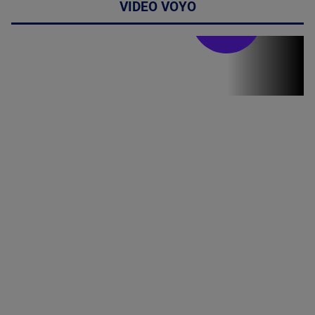
VIDEO VOYO
Stirile PRO TV
Stirile PRO
TV # 07.00 -
09 August
2026
MAI
MULTE
DETALII