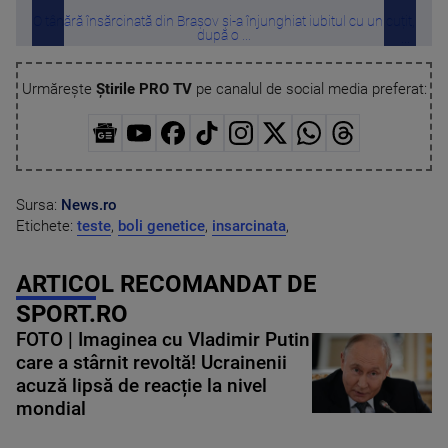
O tânără însărcinată din Brașov și-a înjunghiat iubitul cu un cuțit,
Med
după o ...
Urmărește
Știrile PRO TV
pe canalul de social media preferat:
Sursa:
News.ro
Etichete:
teste
,
boli genetice
,
insarcinata
,
ARTICOL RECOMANDAT DE
SPORT.RO
FOTO | Imaginea cu Vladimir Putin
care a stârnit revoltă! Ucrainenii
acuză lipsă de reacție la nivel
mondial