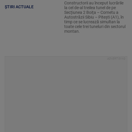
Constructorii au început lucrările
ȘTIRI ACTUALE
la cel de-al treilea tunel de pe
Secțiunea 2 Boița – Cornetu a
Autostrăzii Sibiu – Pitești (A1), în
timp ce se lucrează simultan la
toate cele trei tuneluri din sectorul
montan.