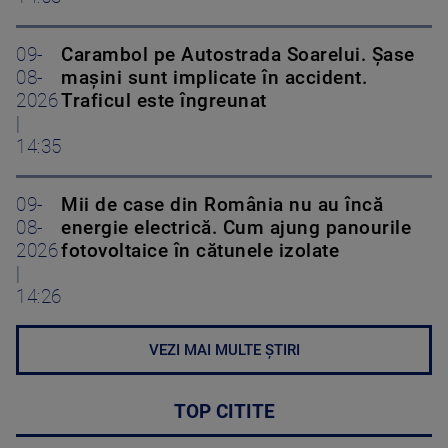
09-
Carambol pe Autostrada Soarelui. Șase
08-
mașini sunt implicate în accident.
2026
Traficul este îngreunat
|
14:35
09-
Mii de case din România nu au încă
08-
energie electrică. Cum ajung panourile
2026
fotovoltaice în cătunele izolate
|
14:26
VEZI MAI MULTE ȘTIRI
TOP CITITE