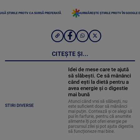
UGĂ ȘTIRILE PROTV CA SURSĂ PREFERATĂ
URMĂREȘTE ȘTIRILE PROTV ÎN GOOGLE 
CITEȘTE ȘI...
Idei de mese care te ajută
să slăbești. Ce să mănânci
când ești la dietă pentru a
avea energie și o digestie
mai bună
Atunci când vrei să slăbești, nu
STIRI DIVERSE
este suficient doar să mănânci
mai puțin. Contează și ce alegi să
pui în farfurie, pentru că anumite
alimente îți pot oferi energie pe
parcursul zilei și pot ajuta digestia
să funcționeze mai bine.