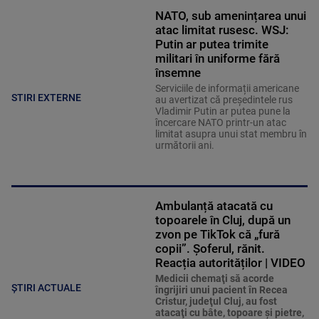
NATO, sub amenințarea unui
atac limitat rusesc. WSJ:
Putin ar putea trimite
militari în uniforme fără
însemne
Serviciile de informații americane
STIRI EXTERNE
au avertizat că președintele rus
Vladimir Putin ar putea pune la
încercare NATO printr-un atac
limitat asupra unui stat membru în
următorii ani.
Ambulanță atacată cu
topoarele în Cluj, după un
zvon pe TikTok că „fură
copii”. Șoferul, rănit.
Reacția autorităților | VIDEO
Medicii chemaţi să acorde
ȘTIRI ACTUALE
îngrijiri unui pacient în Recea
Cristur, judeţul Cluj, au fost
atacaţi cu bâte, topoare şi pietre,