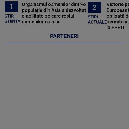
Organismul oamenilor dintr-o
Victorie p
1
2
populație din Asia a dezvoltat
Europeană
o abilitate pe care restul
obligată d
STIRI
ȘTIRI
oamenilor nu o au
permită au
STIINTA
ACTUALE
la EPPO
PARTENERI