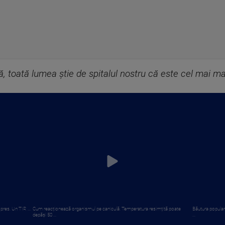
ă, toată lumea ştie de spitalul nostru că este cel mai ma
pres. Un TIR ...
Cum reacționează organismul pe caniculă. Temperatura resimțită poate
Băutura popular
depăși 50 ...
...