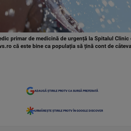
dic primar de medicină de urgență la Spitalul Clinic
ws.ro că este bine ca populația să țină cont de câte
ADAUGĂ ȘTIRILE PROTV CA SURSĂ PREFERATĂ
URMĂREȘTE ȘTIRILE PROTV ÎN GOOGLE DISCOVER