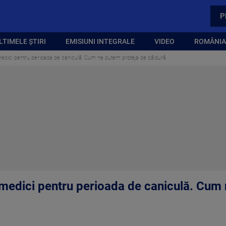
P
LTIMELE ȘTIRI
EMISIUNI INTEGRALE
VIDEO
ROMÂNIA,
dici pentru perioada de caniculă. Cum ne putem proteja de căldură
medici pentru perioada de caniculă. Cum 