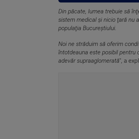
Din păcate, lumea trebuie să înţ
sistem medical şi nicio ţară nu 
populaţia Bucureştiului.
Noi ne străduim să oferim condiţ
întotdeauna este posibil pentru c
adevăr supraaglomerată
", a exp