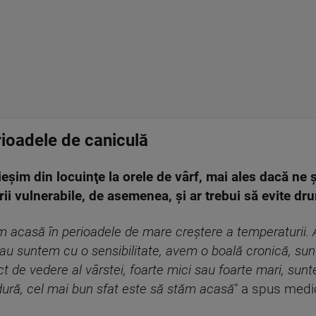
ioadele de caniculă
ieşim din locuinţe la orele de vârf, mai ales dacă ne 
rii vulnerabile, de asemenea, şi ar trebui să evite dru
ăm acasă în perioadele de mare creştere a temperaturii
au suntem cu o sensibilitate, avem o boală cronică, s
ct de vedere al vârstei, foarte mici sau foarte mari, su
ură, cel mai bun sfat este să stăm acasă
" a spus medi