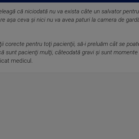
eleagă că niciodată nu va exista câte un salvator pentru 
are aşa ceva şi nici nu va avea paturi la camera de gar
ii corecte pentru toţi pacienţii, să-i preluăm cât se poa
ă sunt pacienţi mulţi, câteodată gravi şi sunt momente al
licat medicul.