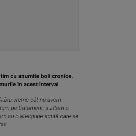
ştim cu anumite boli cronice.
murile în acest interval
.
. Atâta vreme cât nu avem
untem pe tratament, suntem o
ntem cu o afecţiune acută care se
cul.