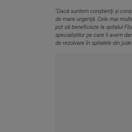
"
Dacă suntem conştienţi şi conşti
de mare urgenţă. Cele mai multe c
pot să beneficieze la spitalul Fl
specialiştilor pe care îi avem dar 
de rezolvare în spitalele din judeţ