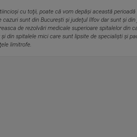
incioşi cu toţii, poate că vom depăşi această perioadă fă
azuri sunt din Bucureşti şi judeţul Ilfov dar sunt şi din 
oreasca de rezolvări medicale superioare spitalelor din car
şi din spitalele mici care sunt lipsite de specialişti şi pac
ele limitrofe.