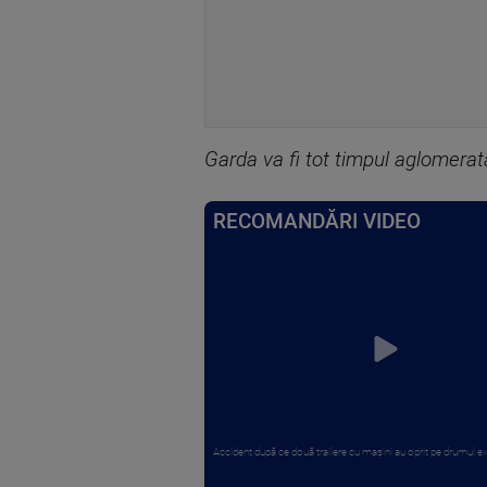
Garda va fi tot timpul aglomerat
RECOMANDĂRI VIDEO
Accident după ce două trailere cu mașini au oprit pe drumul ex