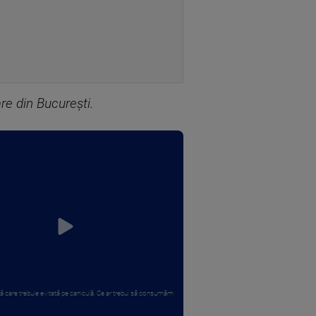
re din Bucureşti.
ă care trebuie evitată pe caniculă. Ce ar trebui să consumăm