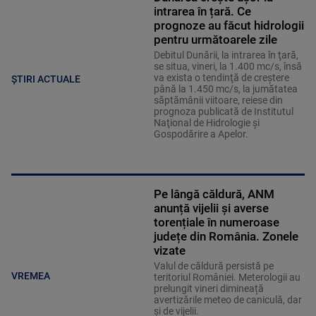
intrarea în țară. Ce
prognoze au făcut hidrologii
pentru următoarele zile
Debitul Dunării, la intrarea în ţară,
se situa, vineri, la 1.400 mc/s, însă
va exista o tendinţă de creştere
ȘTIRI ACTUALE
până la 1.450 mc/s, la jumătatea
săptămânii viitoare, reiese din
prognoza publicată de Institutul
Naţional de Hidrologie şi
Gospodărire a Apelor.
Pe lângă căldură, ANM
anunță vijelii și averse
torențiale în numeroase
județe din România. Zonele
vizate
Valul de căldură persistă pe
VREMEA
teritoriul României. Meterologii au
prelungit vineri dimineață
avertizările meteo de caniculă, dar
și de vijelii.