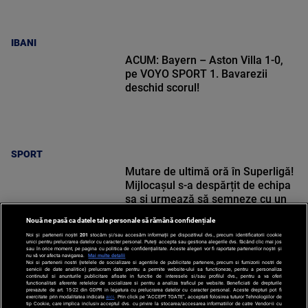
IBANI
ACUM: Bayern – Aston Villa 1-0,
pe VOYO SPORT 1. Bavarezii
deschid scorul!
SPORT
Mutare de ultimă oră în Superligă!
Mijlocașul s-a despărțit de echipa
sa și urmează să semneze cu un
alt club
Nouă ne pasă ca datele tale personale să rămână confidențiale
Noi și partenerii noștri
201
stocăm și/sau accesăm informații pe dispozitivul dvs., precum identificatorii cookie
unici pentru prelucrarea datelor cu caracter personal. Puteți accepta sau gestiona alegerile dvs. făcând clic mai jos
sau în orice moment, pe pagina cu politica de confidențialitate. Aceste alegeri vor fi raportate partenerilor noștri și
nu vă vor afecta navigarea.
Mai multe detalii
Noi si partenerii nostri (retelele de socializare si agentiile de publicitate partenere, precum si furnizorii nostri de
SPORT
servicii de date analitice) prelucram date pentru a permite website-ului sa functioneze, pentru a personaliza
continutul si anunturile publicitare afisate in functie de interesele si/sau profilul dvs., pentru a va oferi
functionalitati aferente retelelor de socializare si pentru a analiza traficul pe website. Beneficiati de drepturile
prevazute de art. 15-22 din GDPR in legatura cu prelucrarea datelor cu caracter personal. Aceste drepturi pot fi
exercitate prin modalitatea indicata
aici
. Prin click pe “ACCEPT TOATE”, acceptati folosirea tuturor Tehnologiilor de
tip Cookie, care implica inclusiv acceptul dvs. cu privire la stocarea/accesarea informatiilor de catre Vendor-ii cu