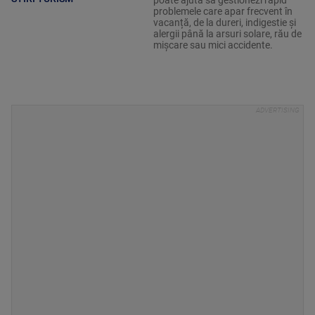
poate ajuta să gestionezi rapid
problemele care apar frecvent în
vacanță, de la dureri, indigestie și
alergii până la arsuri solare, rău de
mișcare sau mici accidente.