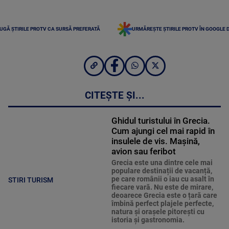
UGĂ ȘTIRILE PROTV CA SURSĂ PREFERATĂ
URMĂREȘTE ȘTIRILE PROTV ÎN GOOGLE 
CITEȘTE ȘI...
Ghidul turistului în Grecia.
Cum ajungi cel mai rapid în
insulele de vis. Mașină,
avion sau feribot
Grecia este una dintre cele mai
populare destinații de vacanță,
pe care românii o iau cu asalt în
STIRI TURISM
fiecare vară. Nu este de mirare,
deoarece Grecia este o țară care
îmbină perfect plajele perfecte,
natura și orașele pitorești cu
istoria și gastronomia.