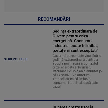
RECOMANDĂRI
Ședință extraordinară de
Guvern pentru criza
energetică. Consumul
industrial poate fi limitat,
„cetățenii sunt exceptați”
Guvernul se reuneşte vineri într-o
STIRI POLITICE
şedinţă extraordinară pentru a
adopta noi măsuri în contextul
crizei energetice. Premierul
interimar Ilie Bolojan a anunțat joi
că Executivul va autoriza
Transelectrica să limiteze
consumul industrial, dacă este
cazul.
Dunărea crește ușor la