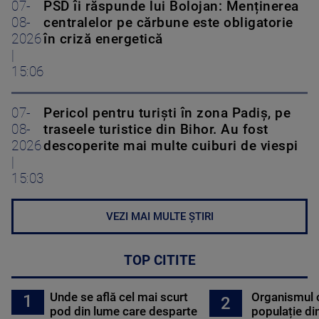
07-
PSD îi răspunde lui Bolojan: Menținerea
08-
centralelor pe cărbune este obligatorie
2026
în criză energetică
|
15:06
07-
Pericol pentru turiști în zona Padiș, pe
08-
traseele turistice din Bihor. Au fost
2026
descoperite mai multe cuiburi de viespi
|
15:03
VEZI MAI MULTE ȘTIRI
TOP CITITE
Unde se află cel mai scurt
Organismul 
1
2
pod din lume care desparte
populație di