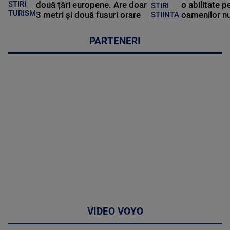
STIRI
două țări europene. Are doar
o abilitate p
STIRI
TURISM
3 metri și două fusuri orare
oamenilor nu
STIINTA
PARTENERI
VIDEO VOYO