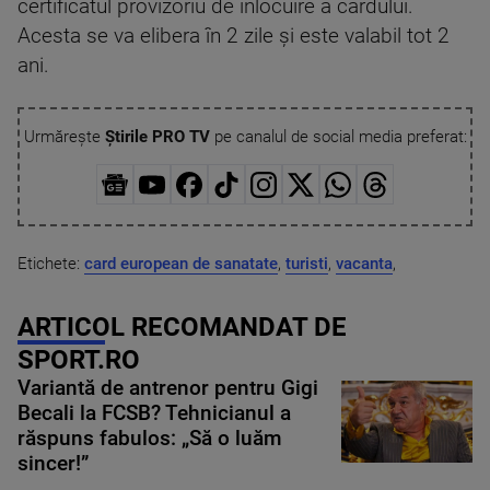
certificatul provizoriu de înlocuire a cardului.
Acesta se va elibera în 2 zile și este valabil tot 2
ani.
Urmărește
Știrile PRO TV
pe canalul de social media preferat:
Etichete:
card european de sanatate
,
turisti
,
vacanta
,
ARTICOL RECOMANDAT DE
SPORT.RO
Variantă de antrenor pentru Gigi
Becali la FCSB? Tehnicianul a
răspuns fabulos: „Să o luăm
sincer!”