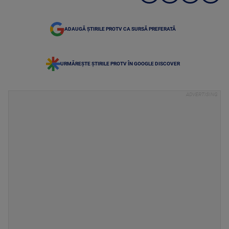
ADAUGĂ ȘTIRILE PROTV CA SURSĂ PREFERATĂ
URMĂREȘTE ȘTIRILE PROTV ÎN GOOGLE DISCOVER