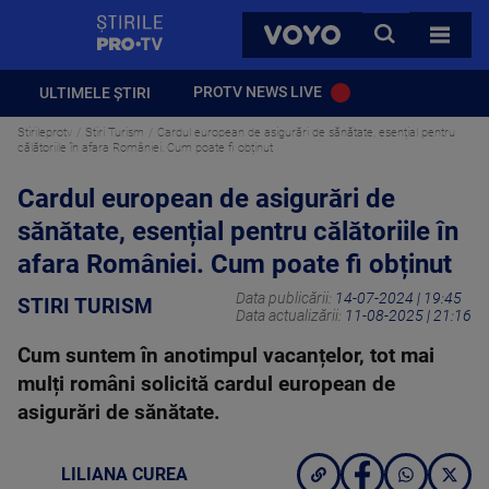
StirilePROTV
CAUTA
VOYO
TOATE 
PROTV NEWS LIVE
ULTIMELE ȘTIRI
Stirileprotv
Stiri Turism
Cardul european de asigurări de sănătate, esențial pentru
călătoriile în afara României. Cum poate fi obținut
Cardul european de asigurări de
sănătate, esențial pentru călătoriile în
afara României. Cum poate fi obținut
Data publicării:
14-07-2024 | 19:45
STIRI TURISM
Data actualizării:
11-08-2025 | 21:16
Cum suntem în anotimpul vacanțelor, tot mai
mulți români solicită cardul european de
asigurări de sănătate.
LILIANA CUREA