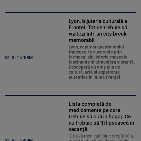
Lyon, bijuteria culturală a
Franței. Tot ce trebuie să
vizitezi într-un city break
memorabil
Lyon, capitala gastronomiei
franceze, te cucerește prin
farmecul său istoric, muzeele
STIRI TURISM
fascinante și atmosfera vibrantă.
Descoperă un oraș plin de
cultură, artă și experiențe
autentice în inima Franței.
Lista completă de
medicamente pe care
trebuie să o ai în bagaj. Ce
nu trebuie să îți lipsească în
vacanță
O trusă medicală bine pregătită te
STIRI TURISM