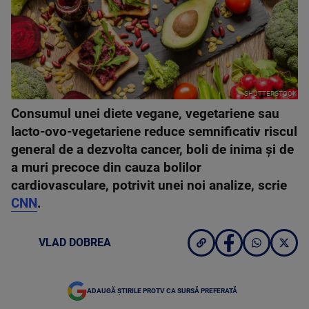
SHUTTERSTOCK
Consumul unei diete vegane, vegetariene sau
lacto-ovo-vegetariene reduce semnificativ riscul
general de a dezvolta cancer, boli de inima și de
a muri precoce din cauza bolilor
cardiovasculare, potrivit unei noi analize, scrie
CNN
.
VLAD DOBREA
ADAUGĂ ȘTIRILE PROTV CA SURSĂ PREFERATĂ