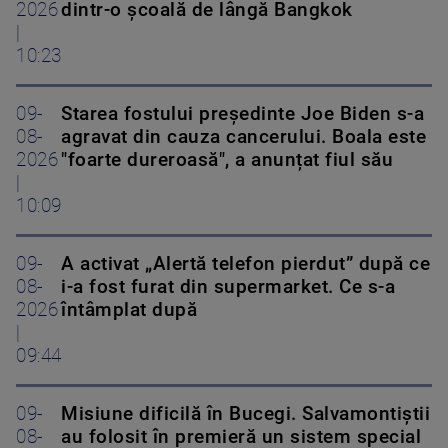
2026
dintr-o școală de lângă Bangkok
|
10:23
09-
Starea fostului președinte Joe Biden s-a
08-
agravat din cauza cancerului. Boala este
2026
"foarte dureroasă", a anunțat fiul său
|
10:09
09-
A activat „Alertă telefon pierdut” după ce
08-
i-a fost furat din supermarket. Ce s-a
2026
întâmplat după
|
09:44
09-
Misiune dificilă în Bucegi. Salvamontiștii
08-
au folosit în premieră un sistem special