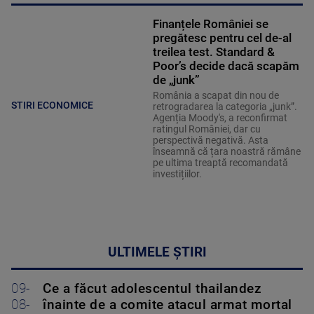
Finanțele României se
pregătesc pentru cel de-al
treilea test. Standard &
Poor’s decide dacă scapăm
de „junk”
România a scapat din nou de
STIRI ECONOMICE
retrogradarea la categoria „junk”.
Agenția Moody's, a reconfirmat
ratingul României, dar cu
perspectivă negativă. Asta
înseamnă că țara noastră rămâne
pe ultima treaptă recomandată
investițiilor.
ULTIMELE ȘTIRI
09-
Ce a făcut adolescentul thailandez
08-
înainte de a comite atacul armat mortal