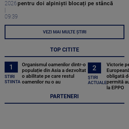
2026
pentru doi alpiniști blocați pe stâncă
|
09:39
VEZI MAI MULTE ȘTIRI
TOP CITITE
Organismul oamenilor dintr-o
Victorie p
1
2
populație din Asia a dezvoltat
Europeană
o abilitate pe care restul
obligată d
STIRI
ȘTIRI
oamenilor nu o au
permită au
STIINTA
ACTUALE
la EPPO
PARTENERI