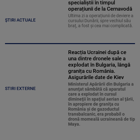
specialiștii în timpul
operațiunii de la Cernavodă
Ultima zi a operațiunii de deviere a
ȘTIRI ACTUALE
cursului Dunării, spre vechiul său
braț, a fost și cea mai complicată.
Reacția Ucrainei după ce
una dintre dronele sale a
explodat în Bulgaria, lângă
granița cu România.
Asigurările date de Kiev
Ministerul Apărării din Bulgaria a
STIRI EXTERNE
anunţat sâmbătă că aparatul
care a explodat în cursul
dimineţii în spaţiul aerian al ţării,
în apropiere de graniţa cu
România şi de gazoductul
transbalcanic, era probabil o
dronă momeală ucraineană de tip
Maya.