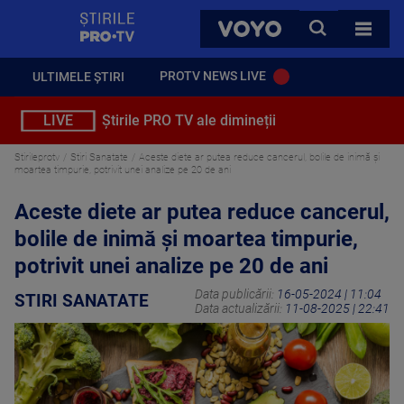
StirilePROTV
CAUTA
VOYO
TOATE 
PROTV NEWS LIVE
ULTIMELE ȘTIRI
LIVE
Știrile PRO TV ale dimineții
Stirileprotv
Stiri Sanatate
Aceste diete ar putea reduce cancerul, bolile de inimă și
moartea timpurie, potrivit unei analize pe 20 de ani
Aceste diete ar putea reduce cancerul,
bolile de inimă și moartea timpurie,
potrivit unei analize pe 20 de ani
Data publicării:
16-05-2024 | 11:04
STIRI SANATATE
Data actualizării:
11-08-2025 | 22:41