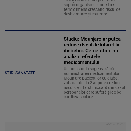
cu toții în acest august de foc
supun organismul unui stres
termic intens crescând riscul de
deshidratare și epuizare.
Studiu: Mounjaro ar putea
reduce riscul de infarct la
diabetici. Cercetătorii au
analizat efectele
medicamentului
Un nou studiu sugerează că
STIRI SANATATE
administrarea medicamentului
Mounjaro pacienţilor cu diabet
zaharat de tip 2 ar putea reduce
riscul de infarct miocardic în cazul
persoanelor care suferă şi de boli
cardiovasculare.