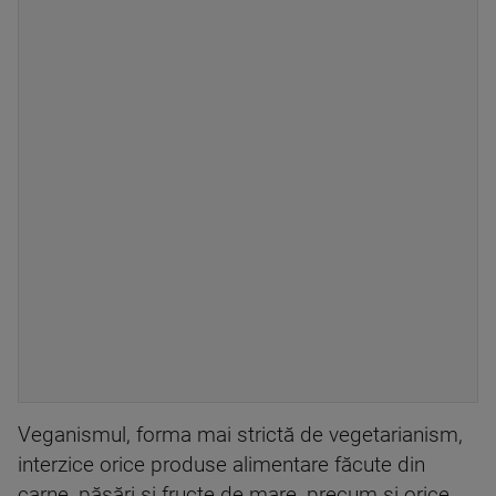
Veganismul, forma mai strictă de vegetarianism,
interzice orice produse alimentare făcute din
carne, păsări și fructe de mare, precum și orice