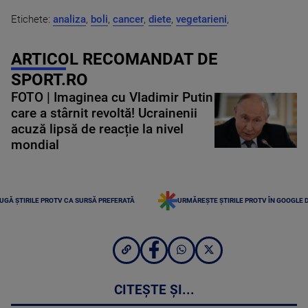
Etichete:
analiza
,
boli
,
cancer
,
diete
,
vegetarieni
,
ARTICOL RECOMANDAT DE
SPORT.RO
FOTO | Imaginea cu Vladimir Putin
care a stârnit revoltă! Ucrainenii
acuză lipsă de reacție la nivel
mondial
UGĂ ȘTIRILE PROTV CA SURSĂ PREFERATĂ
URMĂREȘTE ȘTIRILE PROTV ÎN GOOGLE 
CITEȘTE ȘI...