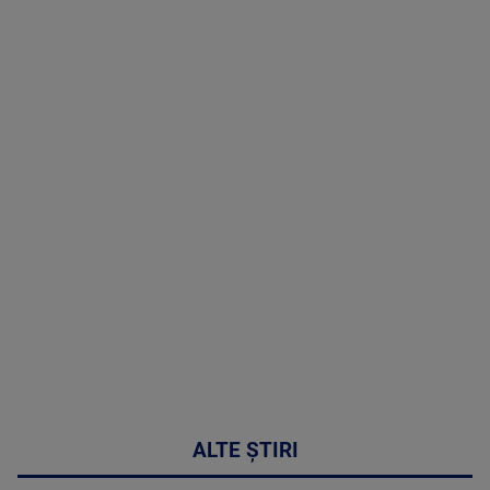
TV # 19.00 -
8 August
2026
MAI
MULTE
DETALII
30:33
ALTE ȘTIRI