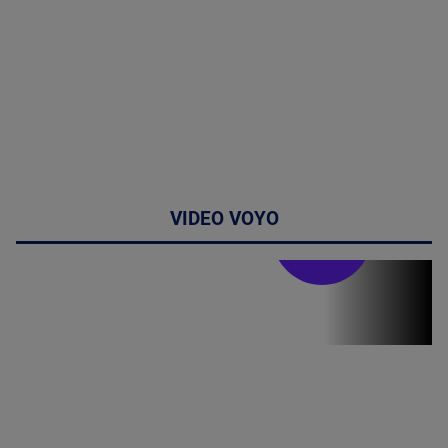
VIDEO VOYO
Stirile PRO TV
Stirile PRO