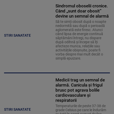
Sindromul oboselii cronice.
Când „sunt doar obosit”
devine un semnal de alarmă
Să te simți obosit după o noapte
nedormită sau după o perioadă
aglomerată este firesc. Atunci
când lipsa de energie continuă
STIRI SANATATE
săptămâni întregi, nu dispare
după odihnă și începe să îți
afecteze munca, relațiile sau
activitățile obișnuite, poate fi
vorba despre mai mult decât o
simplă epuizare.
Medicii trag un semnal de
alarmă. Canicula și frigul
brusc pot agrava bolile
cardiovasculare și
respiratorii
Temperaturile de peste 37-38 de
STIRI SANATATE
grade Celsius pe care le îndurăm