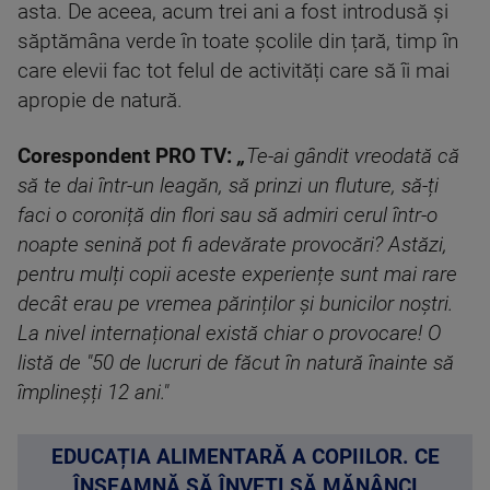
asta. De aceea, acum trei ani a fost introdusă și
săptămâna verde în toate școlile din țară, timp în
care elevii fac tot felul de activități care să îi mai
apropie de natură.
Corespondent PRO TV:
„
Te-ai gândit vreodată că
să te dai într-un leagăn, să prinzi un fluture, să-ți
faci o coroniță din flori sau să admiri cerul într-o
noapte senină pot fi adevărate provocări? Astăzi,
pentru mulți copii aceste experiențe sunt mai rare
decât erau pe vremea părinților și bunicilor noștri.
La nivel internațional există chiar o provocare! O
listă de "50 de lucruri de făcut în natură înainte să
împlineșți 12 ani."
EDUCAȚIA ALIMENTARĂ A COPIILOR. CE
ÎNSEAMNĂ SĂ ÎNVEȚI SĂ MĂNÂNCI