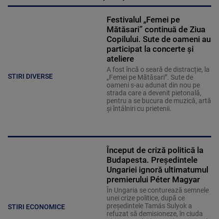
Festivalul „Femei pe
Mătăsari” continuă de Ziua
Copilului. Sute de oameni au
participat la concerte și
ateliere
A fost încă o seară de distracție, la
STIRI DIVERSE
„Femei pe Mătăsari”. Sute de
oameni s-au adunat din nou pe
strada care a devenit pietonală,
pentru a se bucura de muzică, artă
și întâlniri cu prietenii.
Început de criză politică la
Budapesta. Președintele
Ungariei ignoră ultimatumul
premierului Péter Magyar
În Ungaria se conturează semnele
unei crize politice, după ce
președintele Tamás Sulyok a
STIRI ECONOMICE
refuzat să demisioneze, în ciuda