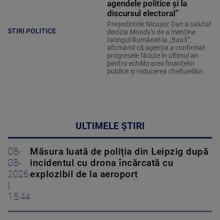
agendele politice şi la
discursul electoral”
Președintele Nicușor Dan a salutat
STIRI POLITICE
decizia Moody’s de a menține
ratingul României la „Baa3”,
afirmând că agenția a confirmat
progresele făcute în ultimul an
pentru echilibrarea finanțelor
publice și reducerea cheltuielilor.
ULTIMELE ȘTIRI
08-
Măsura luată de poliția din Leipzig după
08-
incidentul cu drona încărcată cu
2026
explozibil de la aeroport
|
15:44