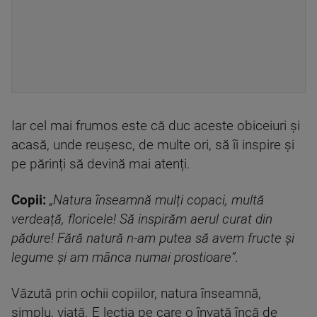
Iar cel mai frumos este că duc aceste obiceiuri și
acasă, unde reușesc, de multe ori, să îi inspire și
pe părinți să devină mai atenți.
Copii:
„Natura înseamnă mulți copaci, multă
verdeață, floricele! Să inspirăm aerul curat din
pădure! Fără natură n-am putea să avem fructe și
legume și am mânca numai prostioare”.
Văzută prin ochii copiilor, natura înseamnă,
simplu, viață. E lecția pe care o învață încă de