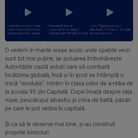
Metodele simple prin care
Pe această căldura
Munții Făgăraș stau pe o
putem reduce facturile de
insuportabilă, se naște o
adevărată “mină de aur”. Ar putea
energie electrică în casele ...
întrebare legitimă: câte locuințe,
aduce localnicilor ...
...
O vedem în marile orașe acolo unde spațiile verzi
sunt tot mai puține, iar poluarea îmbolnăvește.
Autoritățile caută soluții care să combată
încălzirea globală, însă și în școli se întâmplă o
mică "revoluție". Intrăm în clasa celor de a-ntâia de
la școala 95 din Capitală. Copiii învață despre rața
roșie, pescărușul albastru și chira de baltă, păsări
pe care le pot vedea în capitală.
Și ca să le observe mai bine, și-au construit
propriile binocluri.