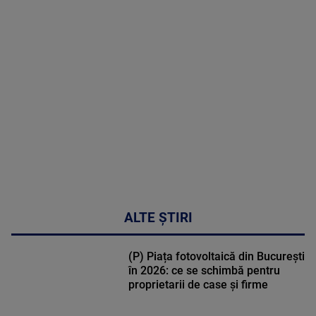
MAI
MULTE
DETALII
02:32:45
ALTE ȘTIRI
(P) Piața fotovoltaică din București
în 2026: ce se schimbă pentru
proprietarii de case și firme