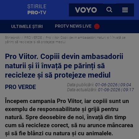
StirilePROTV
CAUTA
VOYO
TOATE 
PROTV NEWS LIVE
ULTIMELE ȘTIRI
Stirileprotv
PRO VERDE
Pro Viitor. Copiii devin ambasadorii naturii și îi învață pe
părinți să recicleze și să protejeze mediul
Pro Viitor. Copiii devin ambasadorii
naturii și îi învață pe părinți să
recicleze și să protejeze mediul
Data publicării:
01-06-2026 | 09:04
PRO VERDE
Data actualizării:
01-06-2026 | 09:17
Începem campania Pro Viitor, iar copiii sunt un
exemplu de responsabilitate și grijă pentru
natură. Spre deosebire de noi, învață din timp
cum să recicleze corect, să nu arunce mâncarea
și să fie blânzi cu natura și cu animalele.