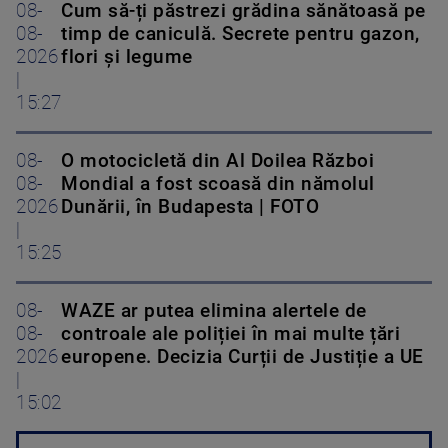
08-
Cum să-ți păstrezi grădina sănătoasă pe
08-
timp de caniculă. Secrete pentru gazon,
2026
flori și legume
|
15:27
08-
O motocicletă din Al Doilea Război
08-
Mondial a fost scoasă din nămolul
2026
Dunării, în Budapesta | FOTO
|
15:25
08-
WAZE ar putea elimina alertele de
08-
controale ale poliției în mai multe țări
2026
europene. Decizia Curții de Justiție a UE
|
15:02