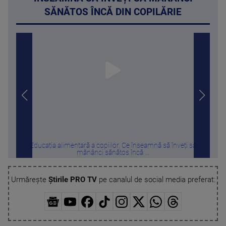
SĂNĂTOS ÎNCĂ DIN COPILĂRIE
Educația alimentară a copiilor. Ce înseamnă să înveți să
Pie
mănânci sănătos încă ...
Urmărește
Știrile PRO TV
pe canalul de social media preferat: