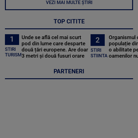
VEZI MAI MULTE ȘTIRI
TOP CITITE
Unde se află cel mai scurt
Organismul 
1
2
pod din lume care desparte
populație di
STIRI
două țări europene. Are doar
o abilitate p
STIRI
TURISM
3 metri și două fusuri orare
oamenilor nu
STIINTA
PARTENERI