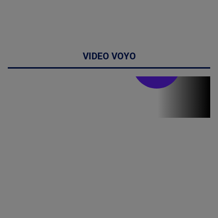
VIDEO VOYO
Stirile PRO TV
Stirile PRO
TV # 07.00 -
08 August
2026