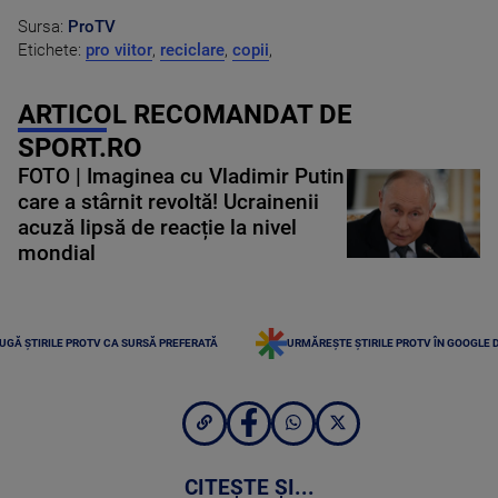
Sursa:
ProTV
Etichete:
pro viitor
,
reciclare
,
copii
,
ARTICOL RECOMANDAT DE
SPORT.RO
FOTO | Imaginea cu Vladimir Putin
care a stârnit revoltă! Ucrainenii
acuză lipsă de reacție la nivel
mondial
UGĂ ȘTIRILE PROTV CA SURSĂ PREFERATĂ
URMĂREȘTE ȘTIRILE PROTV ÎN GOOGLE 
CITEȘTE ȘI...