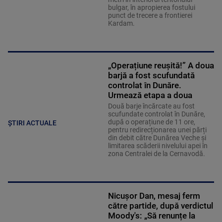
bulgar, în apropierea fostului
punct de trecere a frontierei
Kardam.
„Operațiune reușită!” A doua
barjă a fost scufundată
controlat în Dunăre.
Urmează etapa a doua
Două barje încărcate au fost
scufundate controlat în Dunăre,
după o operațiune de 11 ore,
ȘTIRI ACTUALE
pentru redirecționarea unei părți
din debit către Dunărea Veche și
limitarea scăderii nivelului apei în
zona Centralei de la Cernavodă.
Nicușor Dan, mesaj ferm
către partide, după verdictul
Moody's: „Să renunțe la