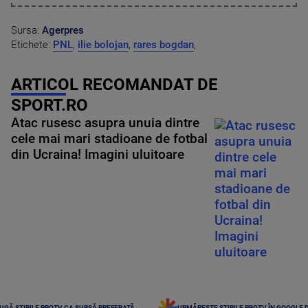
Sursa:
Agerpres
Etichete:
PNL
,
ilie bolojan
,
rares bogdan
,
ARTICOL RECOMANDAT DE
SPORT.RO
Atac rusesc asupra unuia dintre
cele mai mari stadioane de fotbal
din Ucraina! Imagini uluitoare
UGĂ ȘTIRILE PROTV CA SURSĂ PREFERATĂ
URMĂREȘTE ȘTIRILE PROTV ÎN GOOGLE 