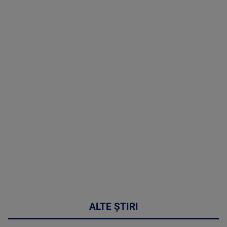
TV # 19.00 -
07 August
2026
MAI
MULTE
DETALII
48:24
ALTE ȘTIRI