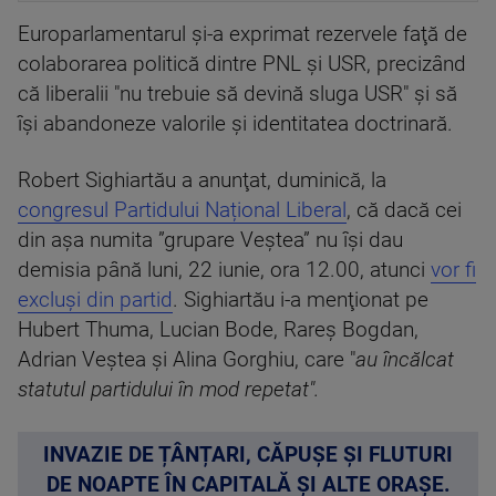
Europarlamentarul şi-a exprimat rezervele faţă de
colaborarea politică dintre PNL şi USR, precizând
că liberalii "nu trebuie să devină sluga USR" şi să
îşi abandoneze valorile şi identitatea doctrinară.
Robert Sighiartău a anunţat, duminică, la
congresul Partidului Național Liberal
, că dacă cei
din așa numita ”grupare Veştea” nu îşi dau
demisia până luni, 22 iunie, ora 12.00, atunci
vor fi
excluşi din partid
. Sighiartău i-a menţionat pe
Hubert Thuma, Lucian Bode, Rareş Bogdan,
Adrian Veştea şi Alina Gorghiu, care "
au încălcat
statutul partidului în mod repetat".
INVAZIE DE ȚÂNȚARI, CĂPUȘE ȘI FLUTURI
DE NOAPTE ÎN CAPITALĂ ȘI ALTE ORAȘE.