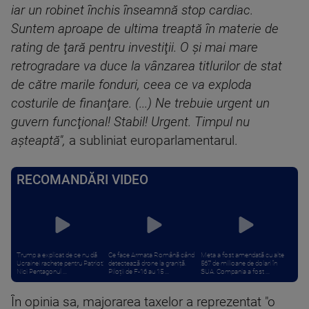
iar un robinet închis înseamnă stop cardiac.
Suntem aproape de ultima treaptă în materie de
rating de ţară pentru investiţii. O şi mai mare
retrogradare va duce la vânzarea titlurilor de stat
de către marile fonduri, ceea ce va exploda
costurile de finanţare. (...) Ne trebuie urgent un
guvern funcţional! Stabil! Urgent. Timpul nu
aşteaptă",
a subliniat europarlamentarul.
RECOMANDĂRI VIDEO
Trump a explicat de ce nu dă
Ce face Armata Română când
Meta a fost amendată cu alte
Ucrainei rachete pentru Patriot:
detectează drone la graniță.
567 de milioane de dolari în
Nici Pentagonul ...
Piloții de F-16 au 15 ...
SUA. Compania a fost ...
În opinia sa, majorarea taxelor a reprezentat "o