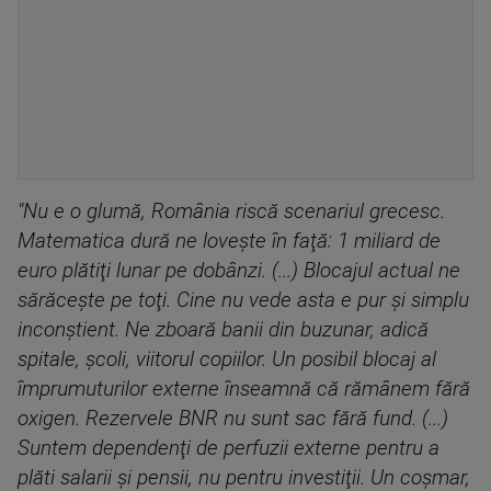
"Nu e o glumă, România riscă scenariul grecesc.
Matematica dură ne loveşte în faţă: 1 miliard de
euro plătiţi lunar pe dobânzi. (...) Blocajul actual ne
sărăceşte pe toţi. Cine nu vede asta e pur şi simplu
inconştient. Ne zboară banii din buzunar, adică
spitale, şcoli, viitorul copiilor. Un posibil blocaj al
împrumuturilor externe înseamnă că rămânem fără
oxigen. Rezervele BNR nu sunt sac fără fund. (...)
Suntem dependenţi de perfuzii externe pentru a
plăti salarii şi pensii, nu pentru investiţii. Un coşmar,