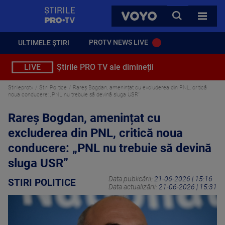
StirilePROTV
CAUTA
VOYO
TOATE 
PROTV NEWS LIVE
ULTIMELE ȘTIRI
LIVE
Știrile PRO TV ale dimineții
Stirileprotv
Stiri Politice
Rareș Bogdan, amenințat cu excluderea din PNL, critică
noua conducere: „PNL nu trebuie să devină sluga USR”
Rareș Bogdan, amenințat cu
excluderea din PNL, critică noua
conducere: „PNL nu trebuie să devină
sluga USR”
Data publicării:
21-06-2026 | 15:16
STIRI POLITICE
Data actualizării:
21-06-2026 | 15:31