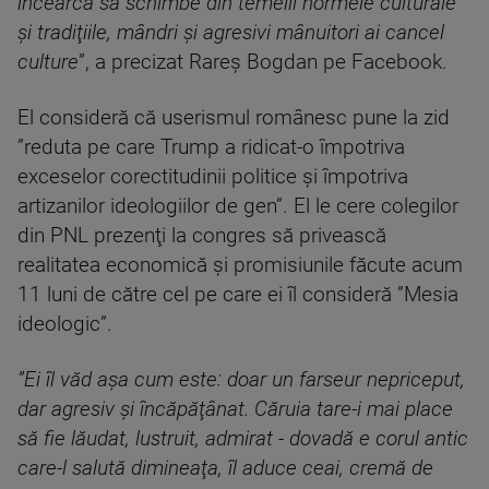
încearcă să schimbe din temelii normele culturale
şi tradiţiile, mândri şi agresivi mânuitori ai cancel
culture
”, a precizat Rareş Bogdan pe Facebook.
El consideră că userismul românesc pune la zid
”reduta pe care Trump a ridicat-o împotriva
exceselor corectitudinii politice şi împotriva
artizanilor ideologiilor de gen”. El le cere colegilor
din PNL prezenţi la congres să privească
realitatea economică şi promisiunile făcute acum
11 luni de către cel pe care ei îl consideră ”Mesia
ideologic”.
”Ei îl văd aşa cum este: doar un farseur nepriceput,
dar agresiv şi încăpăţânat. Căruia tare-i mai place
să fie lăudat, lustruit, admirat - dovadă e corul antic
care-l salută dimineaţa, îl aduce ceai, cremă de