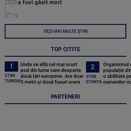
2026
a fost găsit mort
|
07:19
VEZI MAI MULTE ȘTIRI
TOP CITITE
Unde se află cel mai scurt
Organismul 
1
2
pod din lume care desparte
populație di
STIRI
două țări europene. Are doar
o abilitate p
STIRI
TURISM
3 metri și două fusuri orare
oamenilor nu
STIINTA
PARTENERI