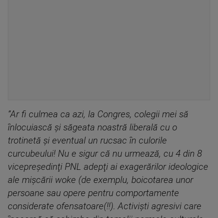
”Ar fi culmea ca azi, la Congres, colegii mei să
înlocuiască şi săgeata noastră liberală cu o
trotinetă şi eventual un rucsac în culorile
curcubeului! Nu e sigur că nu urmează, cu 4 din 8
vicepreşedinţi PNL adepţi ai exagerărilor ideologice
ale mişcării woke (de exemplu, boicotarea unor
persoane sau opere pentru comportamente
considerate ofensatoare(!!). Activişti agresivi care