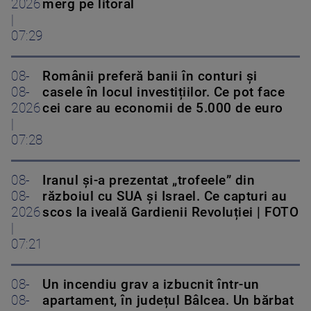
2026
merg pe litoral
|
07:29
08-
Românii preferă banii în conturi și
08-
casele în locul investițiilor. Ce pot face
2026
cei care au economii de 5.000 de euro
|
07:28
08-
Iranul și-a prezentat „trofeele” din
08-
războiul cu SUA și Israel. Ce capturi au
2026
scos la iveală Gardienii Revoluției | FOTO
|
07:21
08-
Un incendiu grav a izbucnit într-un
08-
apartament, în județul Bâlcea. Un bărbat