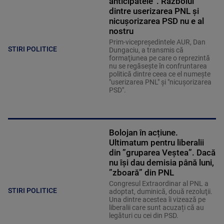
anticipatele”. Războiul
dintre userizarea PNL şi
nicuşorizarea PSD nu e al
nostru
Prim-vicepreşedintele AUR, Dan
STIRI POLITICE
Dungaciu, a transmis că
formaţiunea pe care o reprezintă
nu se regăseşte în confruntarea
politică dintre ceea ce el numeşte
"userizarea PNL" şi "nicuşorizarea
PSD".
Bolojan în acțiune.
Ultimatum pentru liberalii
din ”gruparea Veştea”. Dacă
nu îşi dau demisia până luni,
”zboară” din PNL
Congresul Extraordinar al PNL a
STIRI POLITICE
adoptat, duminică, două rezoluţii.
Una dintre acestea îi vizează pe
liberalii care sunt acuzați că au
legături cu cei din PSD.