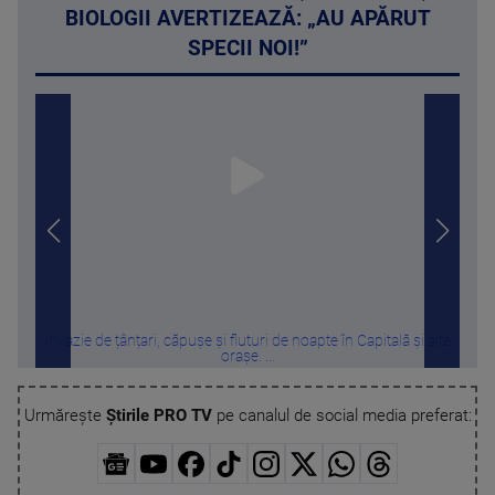
BIOLOGII AVERTIZEAZĂ: „AU APĂRUT
SPECII NOI!”
Invazie de țânțari, căpușe și fluturi de noapte în Capitală și alte
C
orașe. ...
Urmărește
Știrile PRO TV
pe canalul de social media preferat: