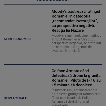
Moody’s păstrează ratingul
României în categoria
„recomandat investiţiilor”,
cu perspectiva negativă.
Reacția lui Nazare
Moody's a menţinut, vineri, ratingul
STIRI ECONOMICE
atribuit României la "Baa3", cu
perspectivă negativă, se arată într-
un comunicat al agenţiei de
evaluare financiară.
Ce face Armata când
detectează drone la granița
României. Piloții de F-16 au
15 minute să decoleze
În ultimele luni, amenințările din
apropierea granițelor României au
făcut ca misiunile de Poliție
ȘTIRI ACTUALE
Aeriană să devină tot mai
importante.