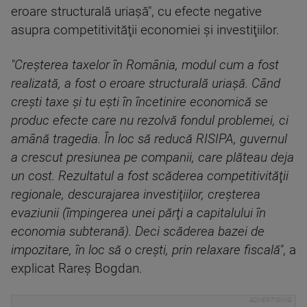
eroare structurală uriaşă", cu efecte negative
asupra competitivităţii economiei şi investiţiilor.
"Creşterea taxelor în România, modul cum a fost
realizată, a fost o eroare structurală uriaşă. Când
creşti taxe şi tu eşti în încetinire economică se
produc efecte care nu rezolvă fondul problemei, ci
amână tragedia. În loc să reducă RISIPA, guvernul
a crescut presiunea pe companii, care plăteau deja
un cost. Rezultatul a fost scăderea competitivităţii
regionale, descurajarea investiţiilor, creşterea
evaziunii (împingerea unei părţi a capitalului în
economia subterană). Deci scăderea bazei de
impozitare, în loc să o creşti, prin relaxare fiscală"
, a
explicat Rareş Bogdan.