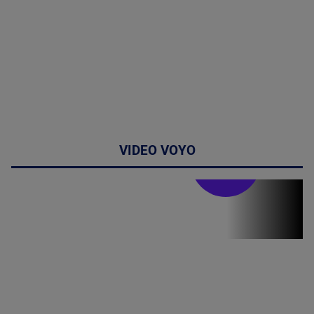
VIDEO VOYO
Stirile PRO TV
Stirile PRO