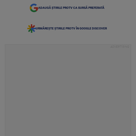
ADAUGĂ ȘTIRILE PROTV CA SURSĂ PREFERATĂ
URMĂREȘTE ȘTIRILE PROTV ÎN GOOGLE DISCOVER