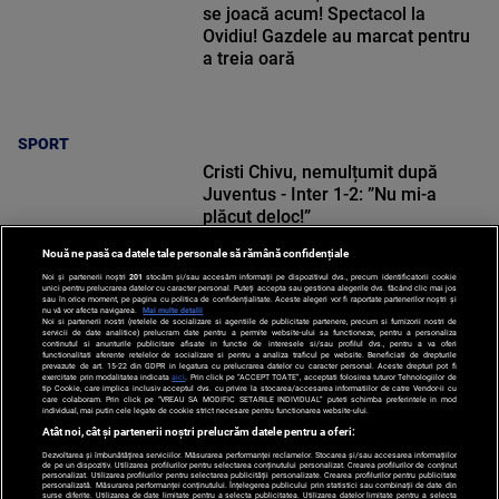
se joacă acum! Spectacol la
Ovidiu! Gazdele au marcat pentru
a treia oară
SPORT
Cristi Chivu, nemulțumit după
Juventus - Inter 1-2: ”Nu mi-a
plăcut deloc!”
Nouă ne pasă ca datele tale personale să rămână confidențiale
Noi și partenerii noștri
201
stocăm și/sau accesăm informații pe dispozitivul dvs., precum identificatorii cookie
unici pentru prelucrarea datelor cu caracter personal. Puteți accepta sau gestiona alegerile dvs. făcând clic mai jos
sau în orice moment, pe pagina cu politica de confidențialitate. Aceste alegeri vor fi raportate partenerilor noștri și
nu vă vor afecta navigarea.
Mai multe detalii
SPORT
Noi si partenerii nostri (retelele de socializare si agentiile de publicitate partenere, precum si furnizorii nostri de
servicii de date analitice) prelucram date pentru a permite website-ului sa functioneze, pentru a personaliza
continutul si anunturile publicitare afisate in functie de interesele si/sau profilul dvs., pentru a va oferi
functionalitati aferente retelelor de socializare si pentru a analiza traficul pe website. Beneficiati de drepturile
prevazute de art. 15-22 din GDPR in legatura cu prelucrarea datelor cu caracter personal. Aceste drepturi pot fi
exercitate prin modalitatea indicata
aici
. Prin click pe “ACCEPT TOATE”, acceptati folosirea tuturor Tehnologiilor de
tip Cookie, care implica inclusiv acceptul dvs. cu privire la stocarea/accesarea informatiilor de catre Vendor-ii cu
care colaboram. Prin click pe “VREAU SA MODIFIC SETARILE INDIVIDUAL” puteti schimba preferintele in mod
individual, mai putin cele legate de cookie strict necesare pentru functionarea website-ului.
Atât noi, cât și partenerii noștri prelucrăm datele pentru a oferi:
Dezvoltarea și îmbunătățirea serviciilor. Măsurarea performanței reclamelor. Stocarea și/sau accesarea informațiilor
de pe un dispozitiv. Utilizarea profilurilor pentru selectarea conținutului personalizat. Crearea profilurilor de conținut
personalizat. Utilizarea profilurilor pentru selectarea publicității personalizate. Crearea profilurilor pentru publicitate
personalizată. Măsurarea performanței conținutului. Înțelegerea publicului prin statistici sau combinații de date din
surse diferite. Utilizarea de date limitate pentru a selecta publicitatea. Utilizarea datelor limitate pentru a selecta