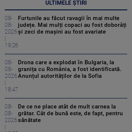
ULTIMELE ȘTIRI
08-
Furtunile au făcut ravagii în mai multe
08-
județe. Mai mulți copaci au fost doborâți
2026
și zeci de mașini au fost avariate
|
19:26
08-
Drona care a explodat în Bulgaria, la
08-
granița cu România, a fost identificată.
2026
Anunțul autorităților de la Sofia
|
18:47
08-
De ce ne place atât de mult carnea la
08-
grătar. Cât de bună este, de fapt, pentru
2026
sănătate
|