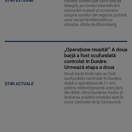
STIRI EXTERNE
navelor comerciale către Marea
Neagră, pe fondul intensificării
atacurilor rusești și ucrainene
asupra vaselor din regiune, potrivit
unor surse familiarizate cu
situația, citate de Bloomberg.
„Operațiune reușită!” A doua
barjă a fost scufundată
controlat în Dunăre.
Urmează etapa a doua
Două barje încărcate au fost
scufundate controlat în Dunăre,
după o operațiune de 11 ore,
ȘTIRI ACTUALE
pentru redirecționarea unei părți
din debit către Dunărea Veche și
limitarea scăderii nivelului apei în
zona Centralei de la Cernavodă.