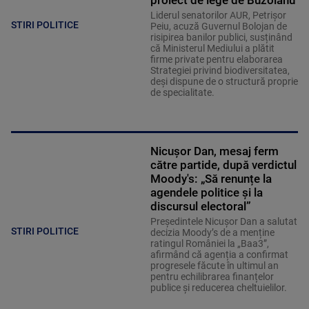
proiect de lege de Buzoianu
Liderul senatorilor AUR, Petrișor
STIRI POLITICE
Peiu, acuză Guvernul Bolojan de
risipirea banilor publici, susținând
că Ministerul Mediului a plătit
firme private pentru elaborarea
Strategiei privind biodiversitatea,
deși dispune de o structură proprie
de specialitate.
Nicușor Dan, mesaj ferm
către partide, după verdictul
Moody's: „Să renunțe la
agendele politice şi la
discursul electoral”
Președintele Nicușor Dan a salutat
STIRI POLITICE
decizia Moody’s de a menține
ratingul României la „Baa3”,
afirmând că agenția a confirmat
progresele făcute în ultimul an
pentru echilibrarea finanțelor
publice și reducerea cheltuielilor.