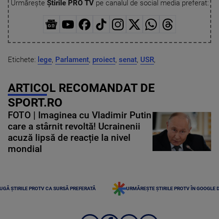
Urmărește
Știrile PRO TV
pe canalul de social media preferat:
Etichete:
lege
,
Parlament
,
proiect
,
senat
,
USR
,
ARTICOL RECOMANDAT DE
SPORT.RO
FOTO | Imaginea cu Vladimir Putin
care a stârnit revoltă! Ucrainenii
acuză lipsă de reacție la nivel
mondial
UGĂ ȘTIRILE PROTV CA SURSĂ PREFERATĂ
URMĂREȘTE ȘTIRILE PROTV ÎN GOOGLE 