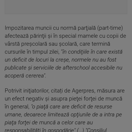
Impozitarea muncii cu normă parţială (part-time)
afectează părinţii şi în special mamele cu copii de
vârstă preşcolară sau şcolară, care termină
cursurile în timpul zilei, "
în condiţiile în care există
un deficit de locuri la creşe, normele nu au fost
publicate şi serviciile de afterschool accesibile nu
acoperă cererea".
Potrivit iniţiatorilor, citați de Agerpres, măsura are
un efect negativ şi asupra pieţei forţei de muncă
în general,
"o piaţă care are deficit de resurse
umane, deoarece limitează opţiunile de a intra pe
piaţa forţei de muncă a celor care au
responsabilităţi în gospodărie" (...) "Consiliul