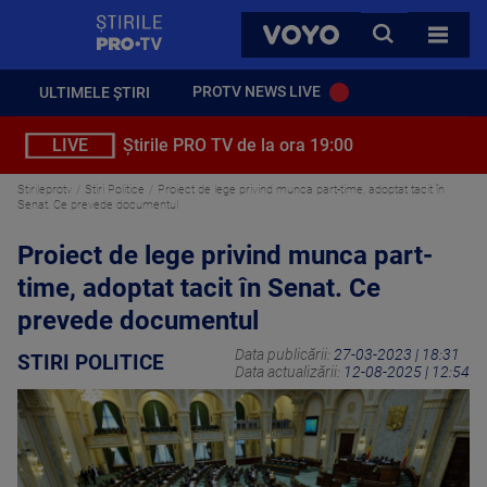
StirilePROTV
CAUTA
VOYO
TOATE 
PROTV NEWS LIVE
ULTIMELE ȘTIRI
LIVE
Știrile PRO TV de la ora 19:00
Stirileprotv
Stiri Politice
Proiect de lege privind munca part-time, adoptat tacit în
Senat. Ce prevede documentul
Proiect de lege privind munca part-
time, adoptat tacit în Senat. Ce
prevede documentul
Data publicării:
27-03-2023 | 18:31
STIRI POLITICE
Data actualizării:
12-08-2025 | 12:54