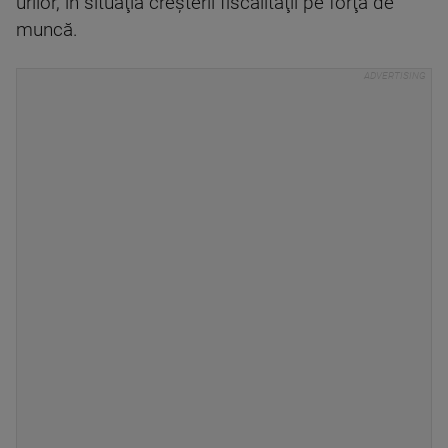
urilor, în situaţia creşterii fiscalităţii pe forţa de
muncă.