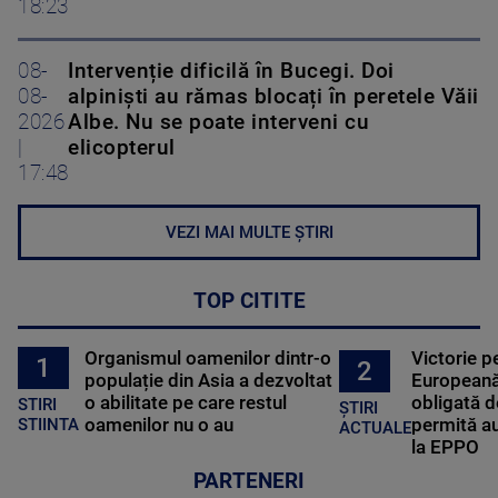
18:23
08-
Intervenție dificilă în Bucegi. Doi
08-
alpiniști au rămas blocați în peretele Văii
2026
Albe. Nu se poate interveni cu
|
elicopterul
17:48
VEZI MAI MULTE ȘTIRI
TOP CITITE
Organismul oamenilor dintr-o
Victorie p
1
2
populație din Asia a dezvoltat
Europeană
o abilitate pe care restul
obligată d
STIRI
ȘTIRI
oamenilor nu o au
permită au
STIINTA
ACTUALE
la EPPO
PARTENERI