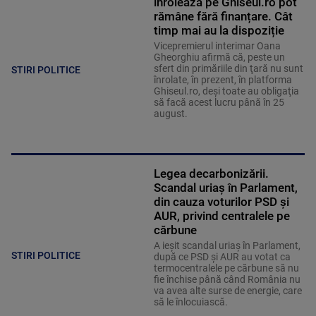
înrolează pe Ghiseul.ro pot
rămâne fără finanțare. Cât
timp mai au la dispoziție
Vicepremierul interimar Oana
Gheorghiu afirmă că, peste un
sfert din primăriile din ţară nu sunt
STIRI POLITICE
înrolate, în prezent, în platforma
Ghiseul.ro, deşi toate au obligaţia
să facă acest lucru până în 25
august.
Legea decarbonizării.
Scandal uriaș în Parlament,
din cauza voturilor PSD și
AUR, privind centralele pe
cărbune
A ieșit scandal uriaș în Parlament,
STIRI POLITICE
după ce PSD și AUR au votat ca
termocentralele pe cărbune să nu
fie închise până când România nu
va avea alte surse de energie, care
să le înlocuiască.