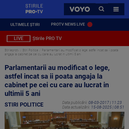
StirilePROTV
CAUTA
VOYO
TOATE 
PROTV NEWS LIVE
ULTIMELE ȘTIRI
LIVE
Știrile PRO TV
Stirileprotv
Stiri Politice
Parlamentarii au modificat o lege, astfel incat sa ii poata
angaja la cabinet pe cei cu care au lucrat in ultimii 5 ani
Parlamentarii au modificat o lege,
astfel incat sa ii poata angaja la
cabinet pe cei cu care au lucrat in
ultimii 5 ani
Data publicării:
08-03-2017 | 11:23
STIRI POLITICE
Data actualizării:
15-08-2025 | 08:51