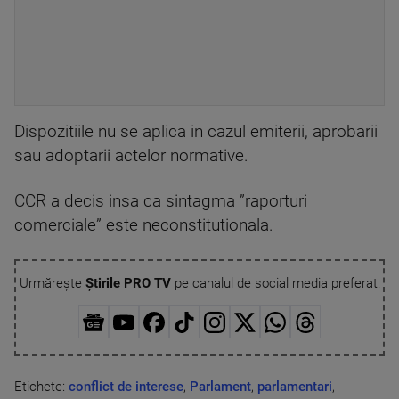
Dispozitiile nu se aplica in cazul emiterii, aprobarii
sau adoptarii actelor normative.
CCR a decis insa ca sintagma ”raporturi
comerciale” este neconstitutionala.
Urmărește
Știrile PRO TV
pe canalul de social media preferat:
Etichete:
conflict de interese
,
Parlament
,
parlamentari
,