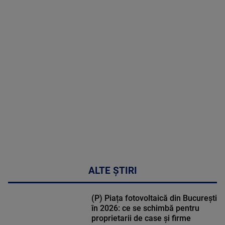
2026
MAI
MULTE
DETALII
50:27
ALTE ȘTIRI
(P) Piața fotovoltaică din București
în 2026: ce se schimbă pentru
proprietarii de case și firme