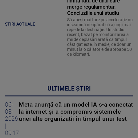
limită față de unul care
merge regulamentar.
Concluziile unui studiu
Să apeși mai tare pe accelerație nu
ȘTIRI ACTUALE
înseamnă neapărat că ajungi mai
repede la destinație. Un studiu
recent, bazat pe monitorizarea a
mii de deplasări arată că timpul
câștigat este, în medie, de doar un
minut la o călătorie de aproape 50
de kilometri.
ULTIMELE ȘTIRI
06-
Meta anunță că un model IA s-a conectat
08-
la internet și a compromis sistemele
2026
unei alte organizații în timpul unui test
|
09:17