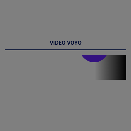
VIDEO VOYO
Stirile PRO TV
Stirile PRO
TV # 19.00 -
05 August