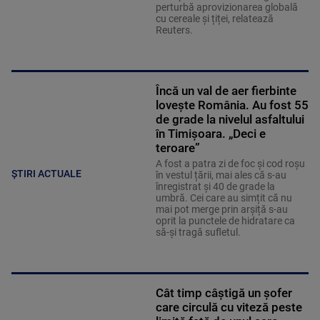
perturbă aprovizionarea globală
cu cereale și țiței, relatează
Reuters.
Încă un val de aer fierbinte
lovește România. Au fost 55
de grade la nivelul asfaltului
în Timișoara. „Deci e
teroare”
A fost a patra zi de foc și cod roșu
ȘTIRI ACTUALE
în vestul țării, mai ales că s-au
înregistrat și 40 de grade la
umbră. Cei care au simțit că nu
mai pot merge prin arșiță s-au
oprit la punctele de hidratare ca
să-și tragă sufletul.
Cât timp câștigă un șofer
care circulă cu viteză peste