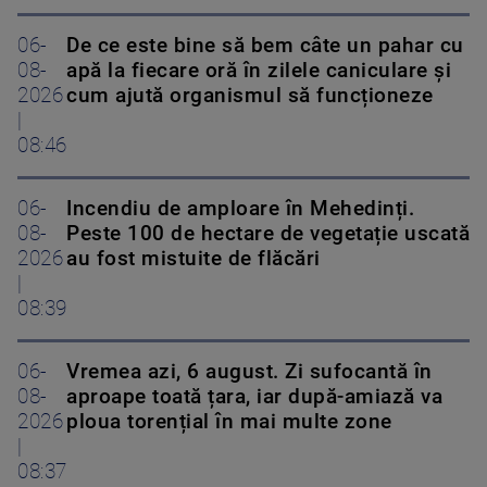
06-
De ce este bine să bem câte un pahar cu
08-
apă la fiecare oră în zilele caniculare și
2026
cum ajută organismul să funcționeze
|
08:46
06-
Incendiu de amploare în Mehedinți.
08-
Peste 100 de hectare de vegetație uscată
2026
au fost mistuite de flăcări
|
08:39
06-
Vremea azi, 6 august. Zi sufocantă în
08-
aproape toată țara, iar după-amiază va
2026
ploua torențial în mai multe zone
|
08:37