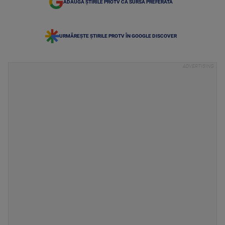
ADAUGĂ ȘTIRILE PROTV CA SURSĂ PREFERATĂ
URMĂREȘTE ȘTIRILE PROTV ÎN GOOGLE DISCOVER