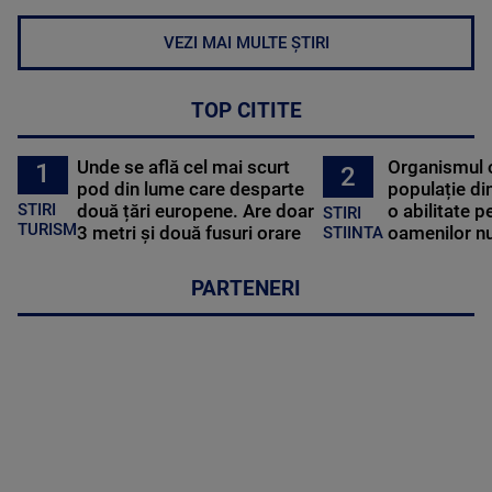
VEZI MAI MULTE ȘTIRI
TOP CITITE
Unde se află cel mai scurt
Organismul 
1
2
pod din lume care desparte
populație di
STIRI
două țări europene. Are doar
o abilitate p
STIRI
TURISM
3 metri și două fusuri orare
oamenilor nu
STIINTA
PARTENERI