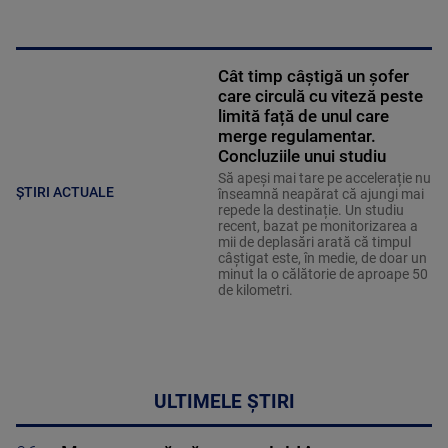
Cât timp câștigă un șofer
care circulă cu viteză peste
limită față de unul care
merge regulamentar.
Concluziile unui studiu
Să apeși mai tare pe accelerație nu
ȘTIRI ACTUALE
înseamnă neapărat că ajungi mai
repede la destinație. Un studiu
recent, bazat pe monitorizarea a
mii de deplasări arată că timpul
câștigat este, în medie, de doar un
minut la o călătorie de aproape 50
de kilometri.
ULTIMELE ȘTIRI