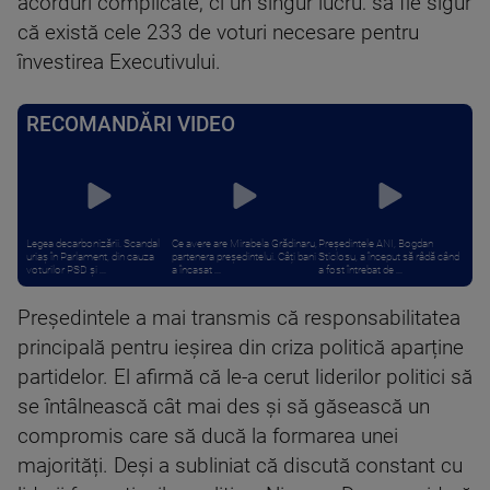
acorduri complicate, ci un singur lucru: să fie sigur
că există cele 233 de voturi necesare pentru
învestirea Executivului.
RECOMANDĂRI VIDEO
Legea decarbonizării. Scandal
Ce avere are Mirabela Grădinaru,
Președintele ANI, Bogdan
uriaș în Parlament, din cauza
partenera președintelui. Câți bani
Sticlosu, a început să râdă când
voturilor PSD și ...
a încasat ...
a fost întrebat de ...
Președintele a mai transmis că responsabilitatea
principală pentru ieșirea din criza politică aparține
partidelor. El afirmă că le-a cerut liderilor politici să
se întâlnească cât mai des și să găsească un
compromis care să ducă la formarea unei
majorități. Deși a subliniat că discută constant cu