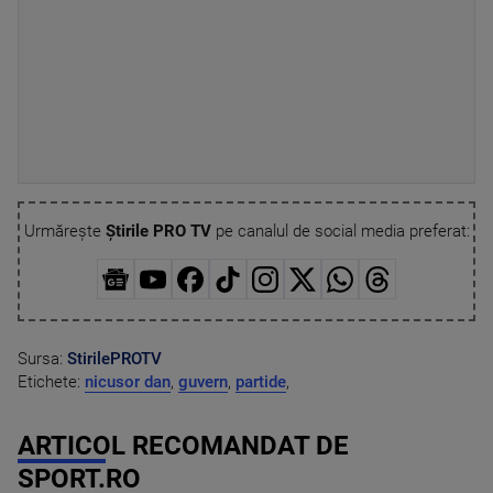
Urmărește
Știrile PRO TV
pe canalul de social media preferat:
Sursa:
StirilePROTV
Etichete:
nicusor dan
,
guvern
,
partide
,
ARTICOL RECOMANDAT DE
SPORT.RO