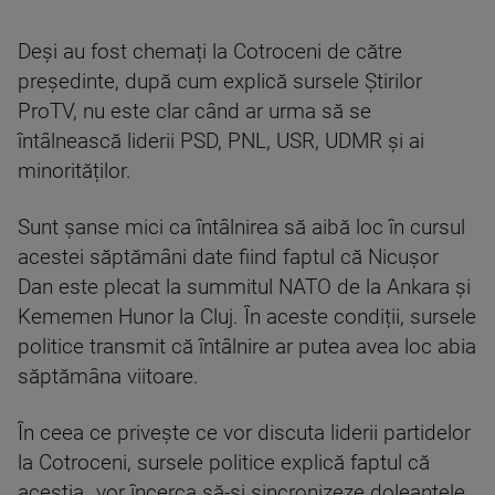
Deși au fost chemați la Cotroceni de către
președinte, după cum explică sursele Știrilor
ProTV, nu este clar când ar urma să se
întâlnească liderii PSD, PNL, USR, UDMR și ai
minorităților.
Sunt șanse mici ca întâlnirea să aibă loc în cursul
acestei săptămâni date fiind faptul că Nicușor
Dan este plecat la summitul NATO de la Ankara și
Kememen Hunor la Cluj. În aceste condiții, sursele
politice transmit că întâlnire ar putea avea loc abia
săptămâna viitoare.
În ceea ce privește ce vor discuta liderii partidelor
la Cotroceni, sursele politice explică faptul că
aceștia „vor încerca să-și sincronizeze doleanțele