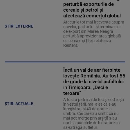
perturbă exporturile de
cereale și petrol și
afectează comerțul global
Atacurile tot mai frecvente asupra
STIRI EXTERNE
navelor, porturilor și terminalelor
de export din Marea Neagră
perturbă aprovizionarea globală
cu cereale și țiței, relatează
Reuters.
Încă un val de aer fierbinte
lovește România. Au fost 55
de grade la nivelul asfaltului
în Timișoara. „Deci e
teroare”
A fost a patra zi de foc și cod roșu
ȘTIRI ACTUALE
în vestul țării, mai ales că s-au
înregistrat și 40 de grade la
umbră. Cei care au simțit că nu
mai pot merge prin arșiță s-au
oprit la punctele de hidratare ca
să-și tragă sufletul.