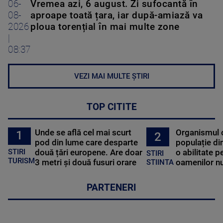
06-
Vremea azi, 6 august. Zi sufocantă în
08-
aproape toată țara, iar după-amiază va
2026
ploua torențial în mai multe zone
|
08:37
VEZI MAI MULTE ȘTIRI
TOP CITITE
Unde se află cel mai scurt
Organismul 
1
2
pod din lume care desparte
populație di
STIRI
două țări europene. Are doar
o abilitate p
STIRI
TURISM
3 metri și două fusuri orare
oamenilor nu
STIINTA
PARTENERI