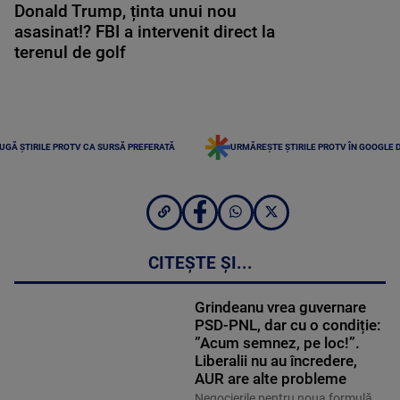
Donald Trump, ținta unui nou
asasinat!? FBI a intervenit direct la
terenul de golf
UGĂ ȘTIRILE PROTV CA SURSĂ PREFERATĂ
URMĂREȘTE ȘTIRILE PROTV ÎN GOOGLE 
CITEȘTE ȘI...
Grindeanu vrea guvernare
PSD-PNL, dar cu o condiție:
”Acum semnez, pe loc!”.
Liberalii nu au încredere,
AUR are alte probleme
Negocierile pentru noua formulă