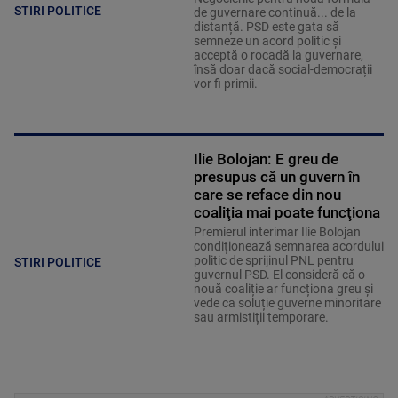
STIRI POLITICE
de guvernare continuă... de la
distanță. PSD este gata să
semneze un acord politic și
acceptă o rocadă la guvernare,
însă doar dacă social-democrații
vor fi primii.
Ilie Bolojan: E greu de
presupus că un guvern în
care se reface din nou
coaliţia mai poate funcţiona
Premierul interimar Ilie Bolojan
condiționează semnarea acordului
politic de sprijinul PNL pentru
STIRI POLITICE
guvernul PSD. El consideră că o
nouă coaliție ar funcționa greu și
vede ca soluție guverne minoritare
sau armistiții temporare.