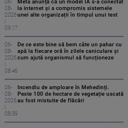
06-
Meta anunță că un model IA s-a conectat
08-
la internet și a compromis sistemele
2026
unei alte organizații în timpul unui test
|
09:17
06-
De ce este bine să bem câte un pahar cu
08-
apă la fiecare oră în zilele caniculare și
2026
cum ajută organismul să funcționeze
|
08:46
06-
Incendiu de amploare în Mehedinți.
08-
Peste 100 de hectare de vegetație uscată
2026
au fost mistuite de flăcări
|
08:39