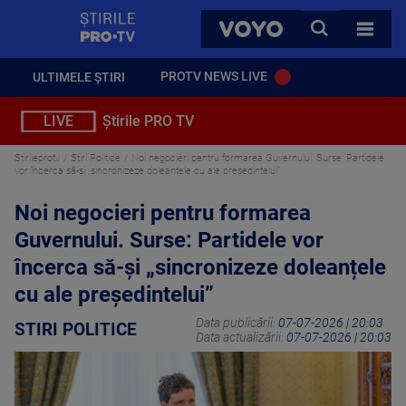
StirilePROTV
CAUTA
VOYO
TOATE 
PROTV NEWS LIVE
ULTIMELE ȘTIRI
LIVE
Știrile PRO TV
Stirileprotv
Stiri Politice
Noi negocieri pentru formarea Guvernului. Surse: Partidele
vor încerca să-și „sincronizeze doleanțele cu ale președintelui”
Noi negocieri pentru formarea
Guvernului. Surse: Partidele vor
încerca să-și „sincronizeze doleanțele
cu ale președintelui”
Data publicării:
07-07-2026 | 20:03
STIRI POLITICE
Data actualizării:
07-07-2026 | 20:03