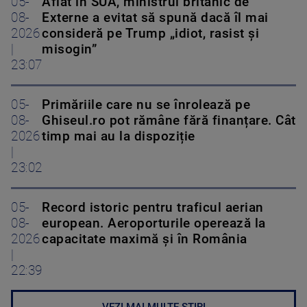
05-
Aflat în SUA, ministrul britanic de
08-
Externe a evitat să spună dacă îl mai
2026
consideră pe Trump „idiot, rasist și
|
misogin”
23:07
05-
Primăriile care nu se înrolează pe
08-
Ghiseul.ro pot rămâne fără finanțare. Cât
2026
timp mai au la dispoziție
|
23:02
05-
Record istoric pentru traficul aerian
08-
european. Aeroporturile operează la
2026
capacitate maximă și în România
|
22:39