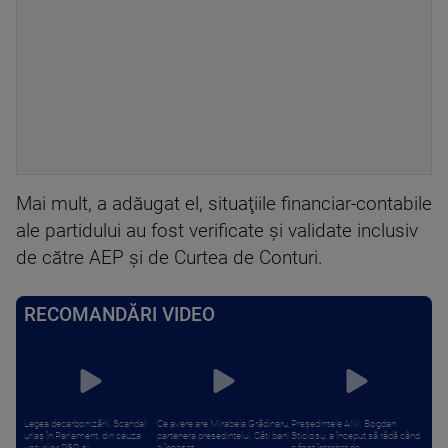
Mai mult, a adăugat el, situaţiile financiar-contabile
ale partidului au fost verificate şi validate inclusiv
de către AEP şi de Curtea de Conturi.
RECOMANDĂRI VIDEO
Legea decarbonizării. Scandal
Ce avere are Mirabela Grădinaru,
Președintele ANI, Bogdan
uriaș în Parlament, din cauza
partenera președintelui. Câți bani
Sticlosu, a început să râdă când
voturilor PSD și ...
a încasat ...
a fost întrebat de ...