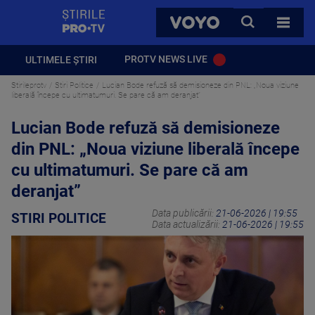
StirilePROTV
CAUTA
VOYO
TOATE 
PROTV NEWS LIVE
ULTIMELE ȘTIRI
Stirileprotv
Stiri Politice
Lucian Bode refuză să demisioneze din PNL: „Noua viziune
liberală începe cu ultimatumuri. Se pare că am deranjat”
Lucian Bode refuză să demisioneze
din PNL: „Noua viziune liberală începe
cu ultimatumuri. Se pare că am
deranjat”
Data publicării:
21-06-2026 | 19:55
STIRI POLITICE
Data actualizării:
21-06-2026 | 19:55