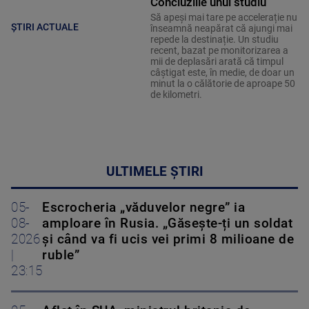
Concluziile unui studiu
Să apeși mai tare pe accelerație nu
ȘTIRI ACTUALE
înseamnă neapărat că ajungi mai
repede la destinație. Un studiu
recent, bazat pe monitorizarea a
mii de deplasări arată că timpul
câștigat este, în medie, de doar un
minut la o călătorie de aproape 50
de kilometri.
ULTIMELE ȘTIRI
05-
Escrocheria „văduvelor negre” ia
08-
amploare în Rusia. „Găsește-ți un soldat
2026
și când va fi ucis vei primi 8 milioane de
|
ruble”
23:15