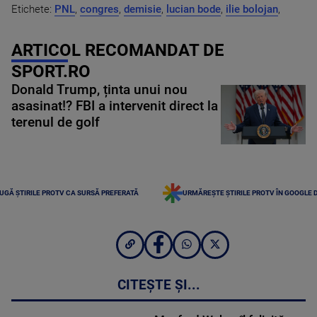
Etichete:
PNL
,
congres
,
demisie
,
lucian bode
,
ilie bolojan
,
ARTICOL RECOMANDAT DE
SPORT.RO
Donald Trump, ținta unui nou
asasinat!? FBI a intervenit direct la
terenul de golf
UGĂ ȘTIRILE PROTV CA SURSĂ PREFERATĂ
URMĂREȘTE ȘTIRILE PROTV ÎN GOOGLE 
CITEȘTE ȘI...