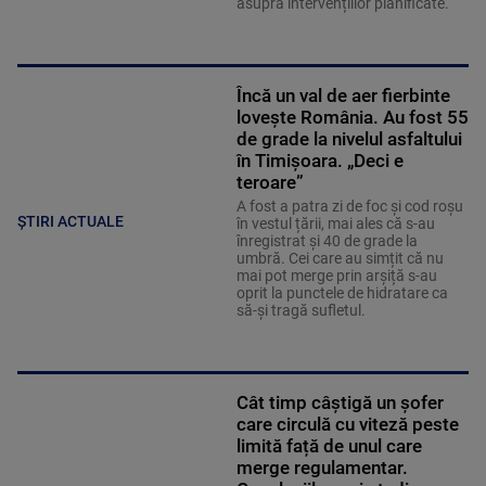
asupra intervențiilor planificate.
Încă un val de aer fierbinte
lovește România. Au fost 55
de grade la nivelul asfaltului
în Timișoara. „Deci e
teroare”
A fost a patra zi de foc și cod roșu
ȘTIRI ACTUALE
în vestul țării, mai ales că s-au
înregistrat și 40 de grade la
umbră. Cei care au simțit că nu
mai pot merge prin arșiță s-au
oprit la punctele de hidratare ca
să-și tragă sufletul.
Cât timp câștigă un șofer
care circulă cu viteză peste
limită față de unul care
merge regulamentar.