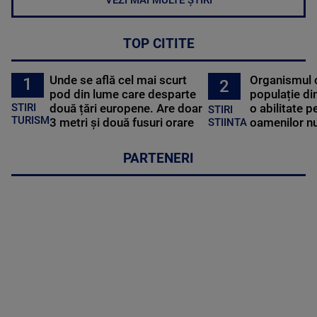
VEZI MAI MULTE ȘTIRI
TOP CITITE
Unde se află cel mai scurt
Organismul 
1
2
pod din lume care desparte
populație di
STIRI
două țări europene. Are doar
o abilitate p
STIRI
TURISM
3 metri și două fusuri orare
oamenilor nu
STIINTA
PARTENERI