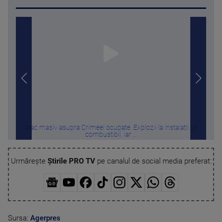
Atac masiv asupra Crimeei ocupate. Explozii la instalații de
Ap
combustibil, iar ...
Urmărește
Știrile PRO TV
pe canalul de social media preferat:
Sursa:
Agerpres