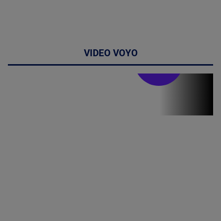
VIDEO VOYO
Stirile PRO TV
Stirile PRO
TV # 19.00 -
05 August
2026