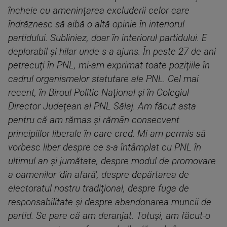
încheie cu ameninţarea excluderii celor care
îndrăznesc să aibă o altă opinie în interiorul
partidului. Subliniez, doar în interiorul partidului. E
deplorabil şi hilar unde s-a ajuns. În peste 27 de ani
petrecuţi în PNL, mi-am exprimat toate poziţiile în
cadrul organismelor statutare ale PNL. Cel mai
recent, în Biroul Politic Naţional şi în Colegiul
Director Judeţean al PNL Sălaj. Am făcut asta
pentru că am rămas şi rămân consecvent
principiilor liberale în care cred. Mi-am permis să
vorbesc liber despre ce s-a întâmplat cu PNL în
ultimul an şi jumătate, despre modul de promovare
a oamenilor 'din afară', despre depărtarea de
electoratul nostru tradiţional, despre fuga de
responsabilitate şi despre abandonarea muncii de
partid. Se pare că am deranjat. Totuşi, am făcut-o