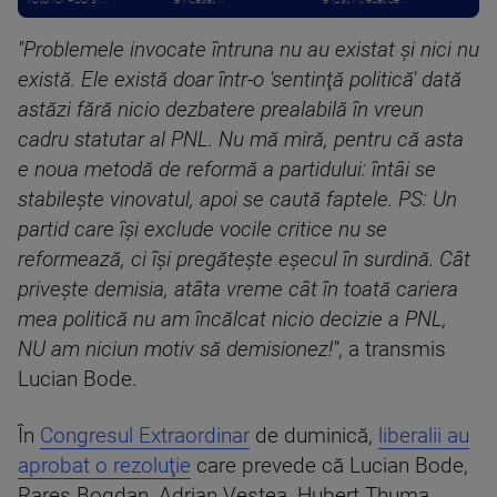
''Problemele invocate întruna nu au existat şi nici nu
există. Ele există doar într-o 'sentinţă politică' dată
astăzi fără nicio dezbatere prealabilă în vreun
cadru statutar al PNL. Nu mă miră, pentru că asta
e noua metodă de reformă a partidului: întâi se
stabileşte vinovatul, apoi se caută faptele. PS: Un
partid care îşi exclude vocile critice nu se
reformează, ci îşi pregăteşte eşecul în surdină. Cât
priveşte demisia, atâta vreme cât în toată cariera
mea politică nu am încălcat nicio decizie a PNL,
NU am niciun motiv să demisionez!''
, a transmis
Lucian Bode.
În
Congresul Extraordinar
de duminică,
liberalii au
aprobat o rezoluţie
care prevede că Lucian Bode,
Rareş Bogdan, Adrian Veştea, Hubert Thuma,