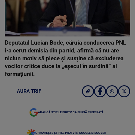
Deputatul Lucian Bode, căruia conducerea PNL
i-a cerut demisia din partid, afirmă că nu are
niciun motiv să plece și susține că excluderea
vocilor critice duce la „eșecul în surdină” al
formațiunii.
AURA TRIF
ADAUGĂ ȘTIRILE PROTV CA SURSĂ PREFERATĂ
URMĂREȘTE ȘTIRILE PROTV ÎN GOOGLE DISCOVER