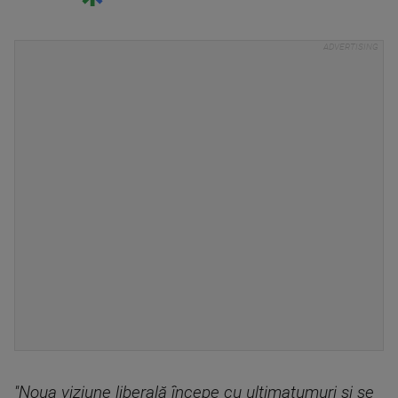
''Noua viziune liberală începe cu ultimatumuri şi se