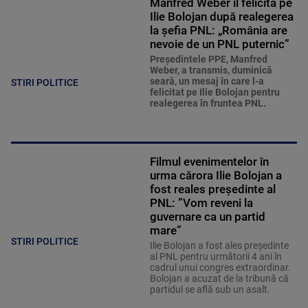
Manfred Weber îl felicită pe
Ilie Bolojan după realegerea
la șefia PNL: „România are
nevoie de un PNL puternic”
Preşedintele PPE, Manfred
Weber, a transmis, duminică
seară, un mesaj în care l-a
STIRI POLITICE
felicitat pe Ilie Bolojan pentru
realegerea în fruntea PNL.
Filmul evenimentelor în
urma cărora Ilie Bolojan a
fost reales președinte al
PNL: ”Vom reveni la
guvernare ca un partid
mare”
STIRI POLITICE
Ilie Bolojan a fost ales președinte
al PNL pentru următorii 4 ani în
cadrul unui congres extraordinar.
Bolojan a acuzat de la tribună că
partidul se află sub un asalt.