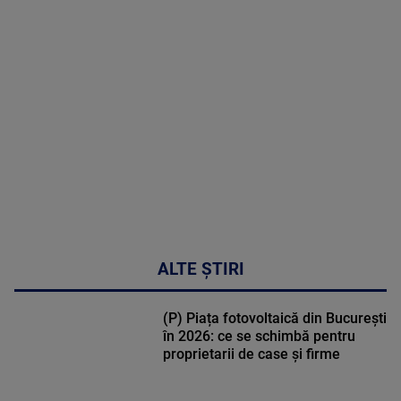
MAI
MULTE
DETALII
50:27
ALTE ȘTIRI
(P) Piața fotovoltaică din București
în 2026: ce se schimbă pentru
proprietarii de case și firme