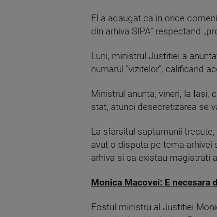
El a adaugat ca in orice domeni
din arhiva SIPA” respectand „pr
Luni, ministrul Justitiei a anun
numarul "vizitelor", calificand a
Ministrul anunta, vineri, la Iasi
stat, atunci desecretizarea se 
La sfarsitul saptamanii trecute
avut o disputa pe tema arhivei 
arhiva si ca existau magistrati a
Monica Macovei: E necesara dec
Fostul ministru al Justitiei Mo