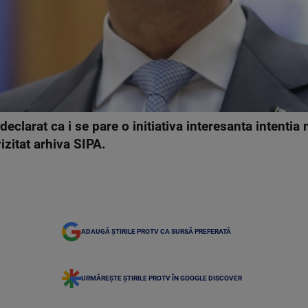
clarat ca i se pare o initiativa interesanta intentia m
izitat arhiva SIPA.
ADAUGĂ ȘTIRILE PROTV CA SURSĂ PREFERATĂ
URMĂREȘTE ȘTIRILE PROTV ÎN GOOGLE DISCOVER