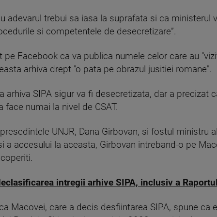
u adevarul trebui sa iasa la suprafata si ca ministerul
ocedurile si competentele de desecretizare”.
tat pe Facebook ca va publica numele celor care au "vizit
ceasta arhiva drept "o pata pe obrazul jusitiei romane".
, ca arhiva SIPA sigur va fi desecretizata, dar a precizat
va face numai la nivel de CSAT.
, presedintele UNJR, Dana Girbovan, si fostul ministru 
si a accesului la aceasta, Girbovan intreband-o pe Mac
coperiti.
lasificarea intregii arhive SIPA, inclusiv a Raportu
nica Macovei, care a decis desfiintarea SIPA, spune ca