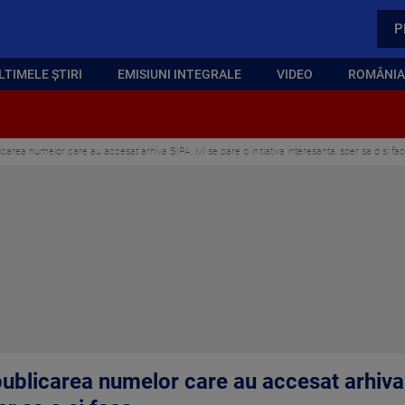
P
LTIMELE ȘTIRI
EMISIUNI INTEGRALE
VIDEO
ROMÂNIA,
icarea numelor care au accesat arhiva SIPA: Mi se pare o initiativa interesanta, sper sa o si fa
publicarea numelor care au accesat arhiva