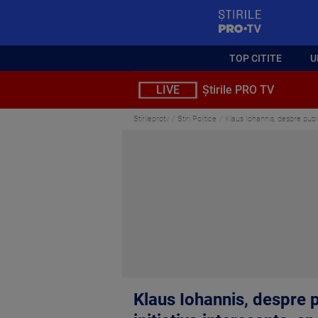
StirilePROTV
TOP CITITE
U
LIVE
Știrile PRO TV
Stirileprotv
Stiri Politice
Klaus Iohannis, despre publ
Klaus Iohannis, despre 