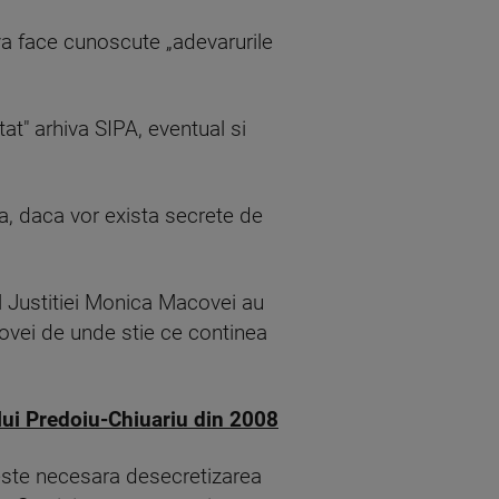
 va face cunoscute „adevarurile
at" arhiva SIPA, eventual si
 ca, daca vor exista secrete de
al Justitiei Monica Macovei au
ovei de unde stie ce continea
lui Predoiu-Chiuariu din 2008
 este necesara desecretizarea