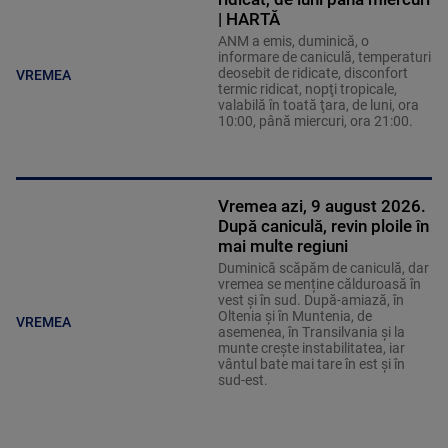
| HARTĂ
ANM a emis, duminică, o
informare de caniculă, temperaturi
deosebit de ridicate, disconfort
VREMEA
termic ridicat, nopţi tropicale,
valabilă în toată ţara, de luni, ora
10:00, până miercuri, ora 21:00.
Vremea azi, 9 august 2026.
După caniculă, revin ploile în
mai multe regiuni
Duminică scăpăm de caniculă, dar
vremea se menține călduroasă în
vest și în sud. După-amiază, în
Oltenia și în Muntenia, de
VREMEA
asemenea, în Transilvania și la
munte crește instabilitatea, iar
vântul bate mai tare în est și în
sud-est.