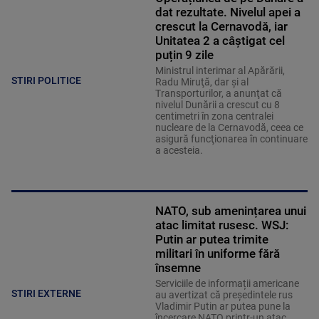
dat rezultate. Nivelul apei a
crescut la Cernavodă, iar
Unitatea 2 a câștigat cel
puțin 9 zile
Ministrul interimar al Apărării,
STIRI POLITICE
Radu Miruţă, dar şi al
Transporturilor, a anunţat că
nivelul Dunării a crescut cu 8
centimetri în zona centralei
nucleare de la Cernavodă, ceea ce
asigură funcţionarea în continuare
a acesteia.
NATO, sub amenințarea unui
atac limitat rusesc. WSJ:
Putin ar putea trimite
militari în uniforme fără
însemne
Serviciile de informații americane
STIRI EXTERNE
au avertizat că președintele rus
Vladimir Putin ar putea pune la
încercare NATO printr-un atac