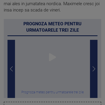
mai ales in jumatatea nordica. Maximele cresc joi
insa incep sa scada de vineri.
PROGNOZA METEO PENTRU
URMATOARELE TREI ZILE
Prognoza meteo pentru urmatoarele trei zile
„