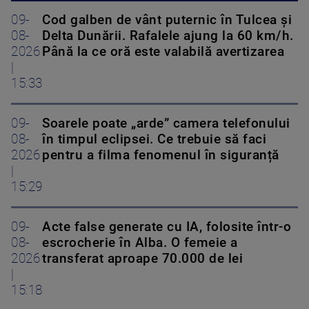
09-
Cod galben de vânt puternic în Tulcea și
08-
Delta Dunării. Rafalele ajung la 60 km/h.
2026
Până la ce oră este valabilă avertizarea
|
15:33
09-
Soarele poate „arde” camera telefonului
08-
în timpul eclipsei. Ce trebuie să faci
2026
pentru a filma fenomenul în siguranță
|
15:29
09-
Acte false generate cu IA, folosite într-o
08-
escrocherie în Alba. O femeie a
2026
transferat aproape 70.000 de lei
|
15:18