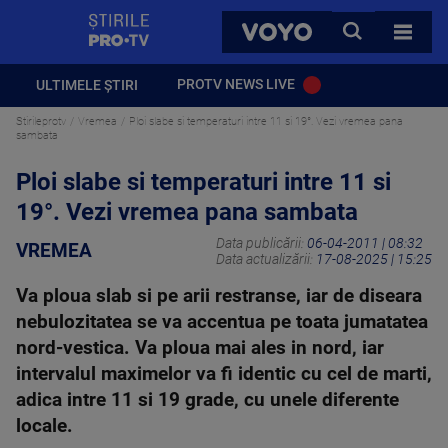
StirilePROTV
CAUTA
VOYO
TOATE 
PROTV NEWS LIVE
ULTIMELE ȘTIRI
Stirileprotv
Vremea
Ploi slabe si temperaturi intre 11 si 19°. Vezi vremea pana
sambata
Ploi slabe si temperaturi intre 11 si
19°. Vezi vremea pana sambata
Data publicării:
06-04-2011 | 08:32
VREMEA
Data actualizării:
17-08-2025 | 15:25
Va ploua slab si pe arii restranse, iar de diseara
nebulozitatea se va accentua pe toata jumatatea
nord-vestica. Va ploua mai ales in nord, iar
intervalul maximelor va fi identic cu cel de marti,
adica intre 11 si 19 grade, cu unele diferente
locale.