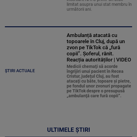
limitat asupra unui stat membru în
următorii ani.
Ambulanță atacată cu
topoarele în Cluj, după un
zvon pe TikTok că „fură
copii”. Șoferul, rănit.
Reacția autorităților | VIDEO
Medicii chemaţi să acorde
ȘTIRI ACTUALE
îngrijiri unui pacient în Recea
Cristur, judeţul Cluj, au fost
atacaţi cu bâte, topoare şi pietre,
pe fondul unor zvonuri propagate
pe TikTok despre o presupusă
„ambulanţă care fură copii”.
ULTIMELE ȘTIRI