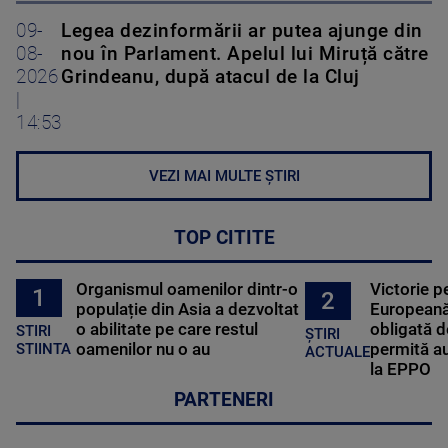
09-
Legea dezinformării ar putea ajunge din
08-
nou în Parlament. Apelul lui Miruță către
2026
Grindeanu, după atacul de la Cluj
|
14:53
VEZI MAI MULTE ȘTIRI
TOP CITITE
Organismul oamenilor dintr-o
Victorie p
1
2
populație din Asia a dezvoltat
Europeană
o abilitate pe care restul
obligată d
STIRI
ȘTIRI
oamenilor nu o au
permită au
STIINTA
ACTUALE
la EPPO
PARTENERI