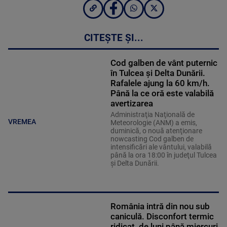
CITEȘTE ȘI...
Cod galben de vânt puternic
în Tulcea și Delta Dunării.
Rafalele ajung la 60 km/h.
Până la ce oră este valabilă
avertizarea
Administraţia Naţională de
VREMEA
Meteorologie (ANM) a emis,
duminică, o nouă atenţionare
nowcasting Cod galben de
intensificări ale vântului, valabilă
până la ora 18:00 în judeţul Tulcea
şi Delta Dunării.
România intră din nou sub
caniculă. Disconfort termic
ridicat, de luni până miercuri