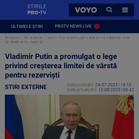
StirilePROTV
CAUTA
VOYO
TOATE 
PROTV NEWS LIVE
ULTIMELE ȘTIRI
Stirileprotv
Stiri externe
Vladimir Putin a promulgat o lege privind creșterea limitei
de vârstă pentru rezerviști
Vladimir Putin a promulgat o lege
privind creșterea limitei de vârstă
pentru rezerviști
Data publicării:
24-07-2023 | 16:10
STIRI EXTERNE
Data actualizării:
12-08-2025 | 06:42