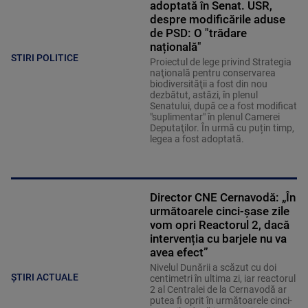
adoptată în Senat. USR,
despre modificările aduse
de PSD: O "trădare
națională"
STIRI POLITICE
Proiectul de lege privind Strategia
naţională pentru conservarea
biodiversităţii a fost din nou
dezbătut, astăzi, în plenul
Senatului, după ce a fost modificat
"suplimentar" în plenul Camerei
Deputaţilor. În urmă cu puțin timp,
legea a fost adoptată.
Director CNE Cernavodă: „În
următoarele cinci-șase zile
vom opri Reactorul 2, dacă
intervenția cu barjele nu va
avea efect”
Nivelul Dunării a scăzut cu doi
ȘTIRI ACTUALE
centimetri în ultima zi, iar reactorul
2 al Centralei de la Cernavodă ar
putea fi oprit în următoarele cinci-