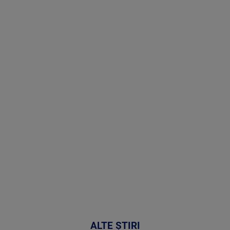
Doctor de
Grijă | Ediția
16 |
Telemedicina
in
cardiologie
MAI
MULTE
DETALII
34:04
ALTE ȘTIRI