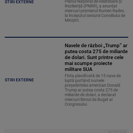
Planul Naţional de Redresare şi
STIRI EXTERNE
Rezilienţă (PNRR), a anunţat
miercuri premierul Rumen Radev,
la începutul sesiunii Consiliului de
Miniştri.
Navele de război „Trump” ar
putea costa 275 de miliarde
de dolari. Sunt printre cele
mai scumpe proiecte
militare SUA
Flota planificată de 15 nave de
STIRI EXTERNE
luptă purtând numele
preşedintelui american Donald
Trump ar putea costa 275 de
miliarde de dolari, a declarat
miercuri Biroul de Buget al
Congresului.