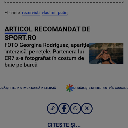
Etichete:
rezervisti
,
vladimir putin
,
ARTICOL RECOMANDAT DE
SPORT.RO
FOTO Georgina Rodriguez, apariție
'interzisă' pe rețele. Partenera lui
CR7 s-a fotografiat în costum de
baie pe barcă
UGĂ ȘTIRILE PROTV CA SURSĂ PREFERATĂ
URMĂREȘTE ȘTIRILE PROTV ÎN GOOGLE 
CITEȘTE ȘI...