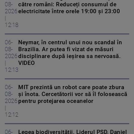
08-
către români: Reduceți consumul de
2026
electricitate între orele 19:00 și 23:00
|
12:18
06-
Neymar, în centrul unui nou scandal în
08-
Brazilia. Ar putea fi vizat de măsuri
2026
disciplinare după ieșirea sa nervoasă.
|
VIDEO
12:13
06-
MIT prezintă un robot care poate zbura
08-
și înota. Cercetătorii vor să îl folosească
2026
pentru protejarea oceanelor
|
12:12
06-
Legea biodiversității. Liderul PSD, Daniel