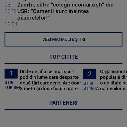
08-
Zamfir, către ”colegii neomarxiști” din
2026
USR: ”Oamenii sunt înaintea
|
păsărelelor!”
12:04
VEZI MAI MULTE ȘTIRI
TOP CITITE
Unde se află cel mai scurt
Organismul 
1
2
pod din lume care desparte
populație di
STIRI
două țări europene. Are doar
o abilitate p
STIRI
TURISM
3 metri și două fusuri orare
oamenilor nu
STIINTA
PARTENERI