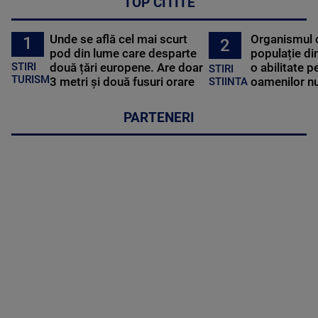
TOP CITITE
Unde se află cel mai scurt
Organismul 
1
2
pod din lume care desparte
populație di
STIRI
două țări europene. Are doar
o abilitate p
STIRI
TURISM
3 metri și două fusuri orare
oamenilor nu
STIINTA
PARTENERI