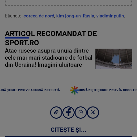
Etichete:
coreea de nord
,
kim jong-un
,
Rusia
,
vladimir putin
,
ARTICOL RECOMANDAT DE
SPORT.RO
Atac rusesc asupra unuia dintre
cele mai mari stadioane de fotbal
din Ucraina! Imagini uluitoare
UGĂ ȘTIRILE PROTV CA SURSĂ PREFERATĂ
URMĂREȘTE ȘTIRILE PROTV ÎN GOOGLE 
CITEȘTE ȘI...