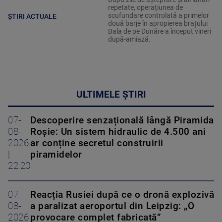
repetate, operațiunea de
scufundare controlată a primelor
ȘTIRI ACTUALE
două barje în apropierea brațului
Bala de pe Dunăre a început vineri
după-amiază.
ULTIMELE ȘTIRI
07-
Descoperire senzațională lângă Piramida
08-
Roșie: Un sistem hidraulic de 4.500 ani
2026
ar conține secretul construirii
|
piramidelor
22:20
07-
Reacția Rusiei după ce o dronă explozivă
08-
a paralizat aeroportul din Leipzig: „O
2026
provocare complet fabricată”