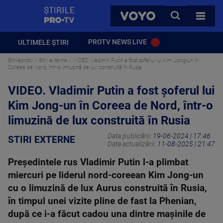
StirilePROTV
CAUTA
VOYO
TOATE 
PROTV NEWS LIVE
ULTIMELE ȘTIRI
Stirileprotv
Stiri externe
VIDEO. Vladimir Putin a fost șoferul lui Kim Jong-un în
Coreea de Nord, într-o limuzină de lux construită în Rusia
VIDEO. Vladimir Putin a fost șoferul lui
Kim Jong-un în Coreea de Nord, într-o
limuzină de lux construită în Rusia
Data publicării:
19-06-2024 | 17:46
STIRI EXTERNE
Data actualizării:
11-08-2025 | 21:47
Președintele rus Vladimir Putin l-a plimbat
miercuri pe liderul nord-coreean Kim Jong-un
cu o limuzină de lux Aurus construită în Rusia,
în timpul unei vizite pline de fast la Phenian,
după ce i-a făcut cadou una dintre mașinile de