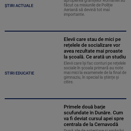
apropierea granițelor României au
făcut ca misiunile de Poliție
ȘTIRI ACTUALE
Aeriană să devină tot mai
importante.
Elevii care stau de mici pe
rețelele de socializare vor
avea rezultate mai proaste
la școală. Ce arată un studiu
Elevii care îşi fac conturi pe rețelele
sociale în școala primară au note
mai mici la examenele de la final de
STIRI EDUCATIE
gimnaziu, în special la științe și
citire.
Primele două barje
scufundate în Dunăre. Cum
va fi deviat cursul apei spre
centrala de la Cernavodă
După zile de așteptare și amânări