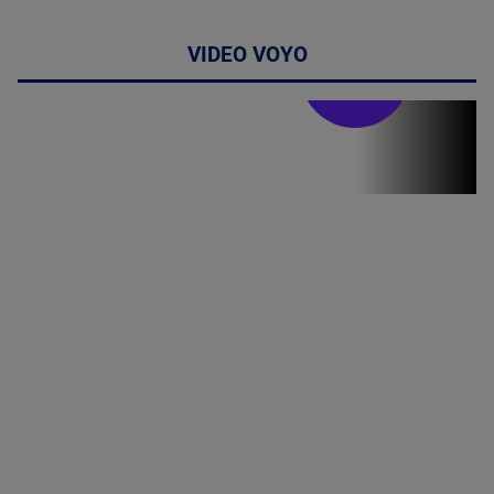
VIDEO VOYO
Stirile PRO TV
Stirile PRO
TV # 19.00 -
07 August
2026
MAI
MULTE