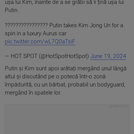
ușa lui Kim, înainte de a se grăbi să îi țină ușa lui
Putin.
???????????????? Putin takes Kim Jong Un for a
spin in a luxury Aurus car
pic.twitter.com/wL7Q0aTsiF
— HOT SPOT (@HotSpotHotSpot)
June 19, 2024
Putin și Kim sunt apoi arătați mergând unul lângă
altul și discutând pe o potecă într-o zonă
împădurită, cu un bărbat, probabil un bodyguard,
mergând în spatele lor.