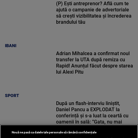
(P) Ești antreprenor? Află cum te
ajută o campanie de advertoriale
să crești vizibilitatea și încrederea
brandului tău
IBANI
Adrian Mihalcea a confirmat noul
transfer la UTA după remiza cu
Rapid! Anunțul făcut despre starea
lui Alexi Pitu
SPORT
După un flash-interviu liniștit,
Daniel Pancu a EXPLODAT la
conferință și s-a luat la ceartă cu
oamenii în sală: ”Gata, nu mai
strigați”
Nouă ne pasă ca datele tale personale să rămână confidențiale