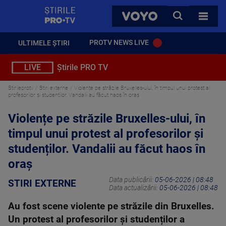
StirilePROTV
CAUTA
VOYO
TOATE 
PROTV NEWS LIVE
ULTIMELE ȘTIRI
LIVE
Știrile PRO TV
Stirileprotv
Stiri externe
Violențe pe străzile Bruxelles-ului, în timpul unui protest al
profesorilor și studenților. Vandalii au făcut haos în oraș
Violențe pe străzile Bruxelles-ului, în
timpul unui protest al profesorilor și
studenților. Vandalii au făcut haos în
oraș
Data publicării:
05-06-2026 | 08:48
STIRI EXTERNE
Data actualizării:
05-06-2026 | 08:48
Au fost scene violente pe străzile din Bruxelles.
Un protest al profesorilor și studenților a