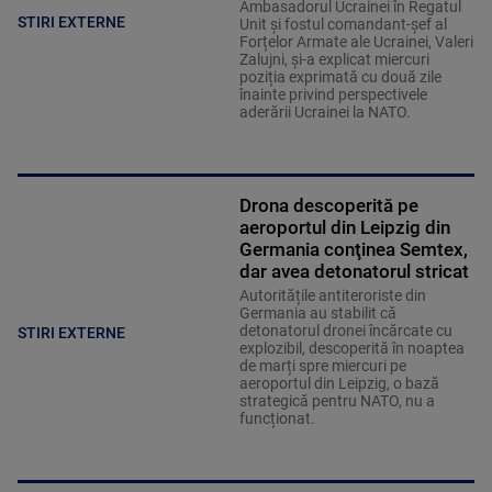
Ambasadorul Ucrainei în Regatul
STIRI EXTERNE
Unit și fostul comandant-șef al
Forțelor Armate ale Ucrainei, Valeri
Zalujni, și-a explicat miercuri
poziția exprimată cu două zile
înainte privind perspectivele
aderării Ucrainei la NATO.
Drona descoperită pe
aeroportul din Leipzig din
Germania conţinea Semtex,
dar avea detonatorul stricat
Autoritățile antiteroriste din
Germania au stabilit că
detonatorul dronei încărcate cu
STIRI EXTERNE
explozibil, descoperită în noaptea
de marți spre miercuri pe
aeroportul din Leipzig, o bază
strategică pentru NATO, nu a
funcționat.