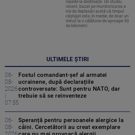
repede la destinație. Un studiu
recent, bazat pe monitorizarea a
mii de deplasări arată că timpul
câștigat este, în medie, de doar un
minut la o călătorie de aproape 50
de kilometri.
ULTIMELE ȘTIRI
06-
Fostul comandant-șef al armatei
08-
ucrainene, după declarațiile
2026
controversate: Sunt pentru NATO, dar
|
trebuie să se reinventeze
07:55
06-
Speranță pentru persoanele alergice la
08-
câini. Cercetătorii au creat exemplare
2026
care nu mai provoacă alergii