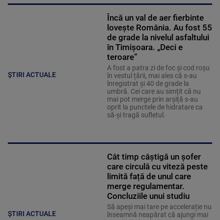
Încă un val de aer fierbinte
lovește România. Au fost 55
de grade la nivelul asfaltului
în Timișoara. „Deci e
teroare”
A fost a patra zi de foc și cod roșu
ȘTIRI ACTUALE
în vestul țării, mai ales că s-au
înregistrat și 40 de grade la
umbră. Cei care au simțit că nu
mai pot merge prin arșiță s-au
oprit la punctele de hidratare ca
să-și tragă sufletul.
Cât timp câștigă un șofer
care circulă cu viteză peste
limită față de unul care
merge regulamentar.
Concluziile unui studiu
Să apeși mai tare pe accelerație nu
ȘTIRI ACTUALE
înseamnă neapărat că ajungi mai