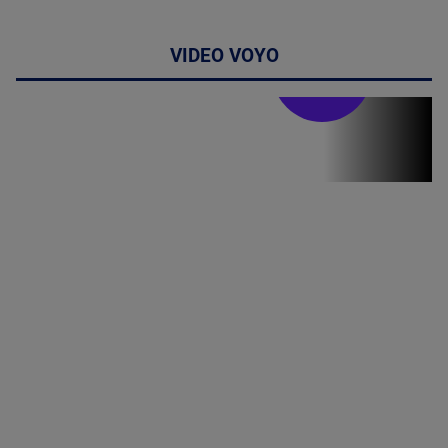
VIDEO VOYO
Stirile PRO TV
Stirile PRO
TV # 19.00 -
05 August
2026
MAI
MULTE