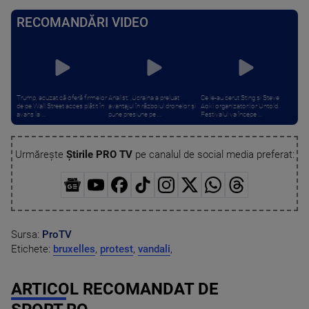
RECOMANDĂRI VIDEO
Trump, acuzat că oferă firmelor
Analist: „Ucraina a preluat
Ce le-au cerut Sting și Steve
de pe Wall Street acces plătit în
avantajul în războiul dronelor și
Aoki organizatorilor Untold.
avans la ...
pune presiune pe ...
Festivalul va începe ...
Urmărește
Știrile PRO TV
pe canalul de social media preferat:
Sursa:
ProTV
Etichete:
bruxelles
,
protest
,
vandali
,
ARTICOL RECOMANDAT DE