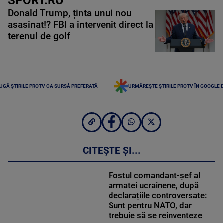
SPORT.RO
Donald Trump, ținta unui nou
asasinat!? FBI a intervenit direct la
terenul de golf
UGĂ ȘTIRILE PROTV CA SURSĂ PREFERATĂ
URMĂREȘTE ȘTIRILE PROTV ÎN GOOGLE 
CITEȘTE ȘI...
Fostul comandant-șef al
armatei ucrainene, după
declarațiile controversate:
Sunt pentru NATO, dar
trebuie să se reinventeze