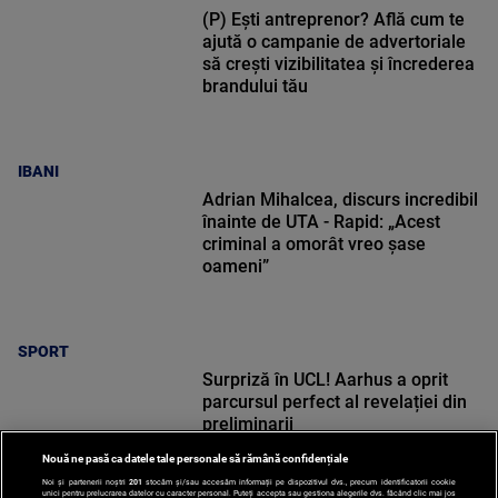
(P) Ești antreprenor? Află cum te
ajută o campanie de advertoriale
să crești vizibilitatea și încrederea
brandului tău
IBANI
Adrian Mihalcea, discurs incredibil
înainte de UTA - Rapid: „Acest
criminal a omorât vreo șase
oameni”
SPORT
Surpriză în UCL! Aarhus a oprit
parcursul perfect al revelației din
preliminarii
Nouă ne pasă ca datele tale personale să rămână confidențiale
Noi și partenerii noștri
201
stocăm și/sau accesăm informații pe dispozitivul dvs., precum identificatorii cookie
unici pentru prelucrarea datelor cu caracter personal. Puteți accepta sau gestiona alegerile dvs. făcând clic mai jos