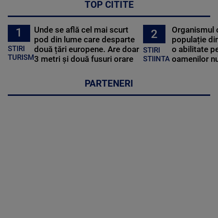
TOP CITITE
Unde se află cel mai scurt
Organismul 
1
2
pod din lume care desparte
populație di
STIRI
două țări europene. Are doar
o abilitate p
STIRI
TURISM
3 metri și două fusuri orare
oamenilor nu
STIINTA
PARTENERI