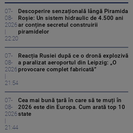
07-
Descoperire senzațională lângă Piramida
08-
Roșie: Un sistem hidraulic de 4.500 ani
2026
ar conține secretul construirii
|
piramidelor
22:20
07-
Reacția Rusiei după ce o dronă explozivă
08-
a paralizat aeroportul din Leipzig: „O
2026
provocare complet fabricată”
|
21:54
07-
Cea mai bună țară în care să te muți în
08-
2026 este din Europa. Cum arată top 10
2026
state
|
21:44