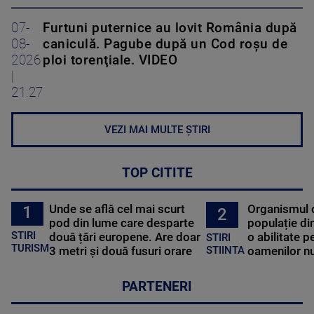
07-
Furtuni puternice au lovit România după
08-
caniculă. Pagube după un Cod roşu de
2026
ploi torenţiale. VIDEO
|
21:27
VEZI MAI MULTE ȘTIRI
TOP CITITE
Unde se află cel mai scurt
Organismul 
1
2
pod din lume care desparte
populație di
STIRI
două țări europene. Are doar
o abilitate p
STIRI
TURISM
3 metri și două fusuri orare
oamenilor nu
STIINTA
PARTENERI