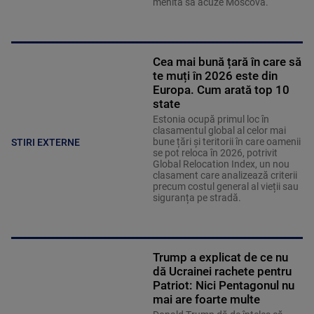
menită să acuze Moscova.
Cea mai bună țară în care să
te muți în 2026 este din
Europa. Cum arată top 10
state
Estonia ocupă primul loc în
clasamentul global al celor mai
bune țări și teritorii în care oamenii
STIRI EXTERNE
se pot reloca în 2026, potrivit
Global Relocation Index, un nou
clasament care analizează criterii
precum costul general al vieții sau
siguranța pe stradă.
Trump a explicat de ce nu
dă Ucrainei rachete pentru
Patriot: Nici Pentagonul nu
mai are foarte multe