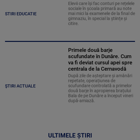
Elevii care îşi fac conturi pe rețelele
sociale în școala primară au note
mai mici la examenele de la final de
STIRI EDUCATIE
gimnaziu, în special la științe și
citire.
Primele două barje
scufundate în Dunăre. Cum
va fi deviat cursul apei spre
centrala de la Cernavodă
După zile de așteptare și amânări
repetate, operațiunea de
scufundare controlată a primelor
ȘTIRI ACTUALE
două barje în apropierea brațului
Bala de pe Dunăre a început vineri
după-amiază.
ULTIMELE ȘTIRI