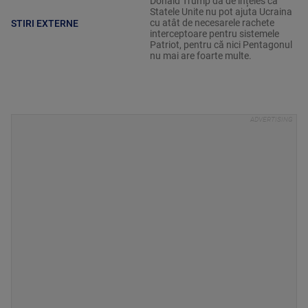
Donald Trump dă de înțeles că
Statele Unite nu pot ajuta Ucraina
cu atât de necesarele rachete
STIRI EXTERNE
interceptoare pentru sistemele
Patriot, pentru că nici Pentagonul
nu mai are foarte multe.