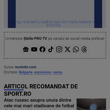
Un singur bilet pentru toată Europa. Comisia Europeană vrea să
Tru
simplifice ...
Urmărește
Știrile PRO TV
pe canalul de social media preferat:
Sursa:
novinite.com
Etichete:
Bulgaria
,
eurovision
,
varna
,
ARTICOL RECOMANDAT DE
SPORT.RO
Atac rusesc asupra unuia dintre
cele mai mari stadioane de fotbal