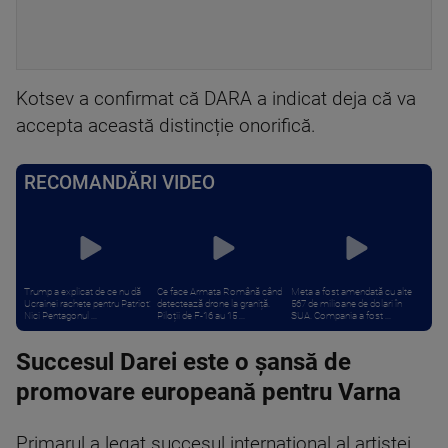
Kotsev a confirmat că DARA a indicat deja că va
accepta această distincție onorifică.
RECOMANDĂRI VIDEO
Trump a explicat de ce nu dă
Ce face Armata Română când
Meta a fost amendată cu alte
Ucrainei rachete pentru Patriot:
detectează drone la graniță.
567 de milioane de dolari în
Nici Pentagonul ...
Piloții de F-16 au 15 ...
SUA. Compania a fost ...
Succesul Darei este o șansă de
promovare europeană pentru Varna
Primarul a legat succesul internațional al artistei