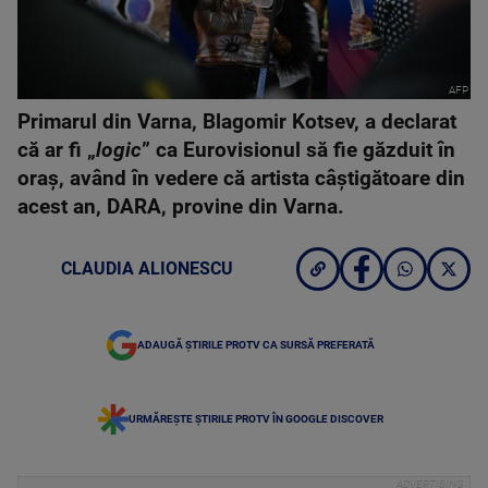
AFP
Primarul din Varna, Blagomir Kotsev, a declarat
că ar fi „
logic
” ca Eurovisionul să fie găzduit în
oraș, având în vedere că artista câștigătoare din
acest an, DARA, provine din Varna.
CLAUDIA ALIONESCU
ADAUGĂ ȘTIRILE PROTV CA SURSĂ PREFERATĂ
URMĂREȘTE ȘTIRILE PROTV ÎN GOOGLE DISCOVER