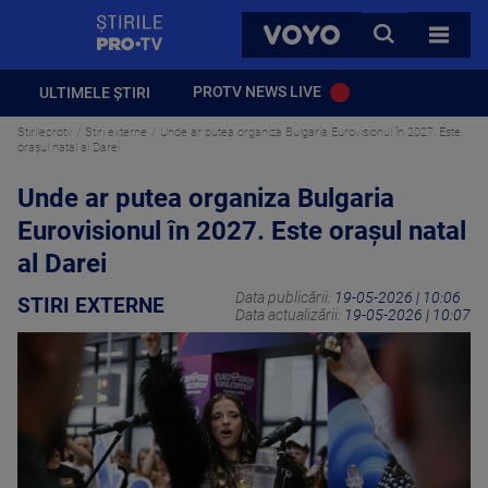
StirilePROTV
CAUTA
VOYO
TOATE 
PROTV NEWS LIVE
ULTIMELE ȘTIRI
Stirileprotv
Stiri externe
Unde ar putea organiza Bulgaria Eurovisionul în 2027. Este
orașul natal al Darei
Unde ar putea organiza Bulgaria
Eurovisionul în 2027. Este orașul natal
al Darei
Data publicării:
19-05-2026 | 10:06
STIRI EXTERNE
Data actualizării:
19-05-2026 | 10:07