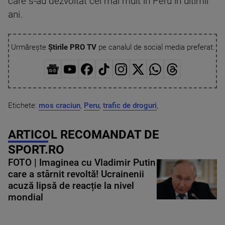
care s-au dezvoltat cel mai mult în Peru în ultimii
ani.
Urmărește
Știrile PRO TV
pe canalul de social media preferat:
Etichete:
mos craciun
,
Peru
,
trafic de droguri
,
ARTICOL RECOMANDAT DE
SPORT.RO
FOTO | Imaginea cu Vladimir Putin
care a stârnit revoltă! Ucrainenii
acuză lipsă de reacție la nivel
mondial