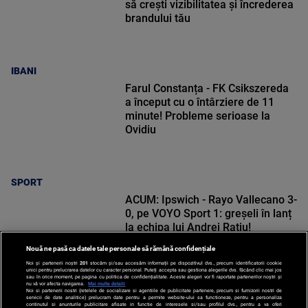
să crești vizibilitatea și încrederea
brandului tău
IBANI
Farul Constanța - FK Csikszereda
a început cu o întârziere de 11
minute! Probleme serioase la
Ovidiu
SPORT
ACUM: Ipswich - Rayo Vallecano 3-
0, pe VOYO Sport 1: greșeli în lanț
la echipa lui Andrei Rațiu!
Nouă ne pasă ca datele tale personale să rămână confidențiale
Noi și partenerii noștri
201
stocăm și/sau accesăm informații pe dispozitivul dvs., precum identificatorii cookie
unici pentru prelucrarea datelor cu caracter personal. Puteți accepta sau gestiona alegerile dvs. făcând clic mai jos
sau în orice moment, pe pagina cu politica de confidențialitate. Aceste alegeri vor fi raportate partenerilor noștri și
nu vă vor afecta navigarea.
Mai multe detalii
Noi si partenerii nostri (retelele de socializare si agentiile de publicitate partenere, precum si furnizorii nostri de
SPORT
servicii de date analitice) prelucram date pentru a permite website-ului sa functioneze, pentru a personaliza
continutul si anunturile publicitare afisate in functie de interesele si/sau profilul dvs., pentru a va oferi