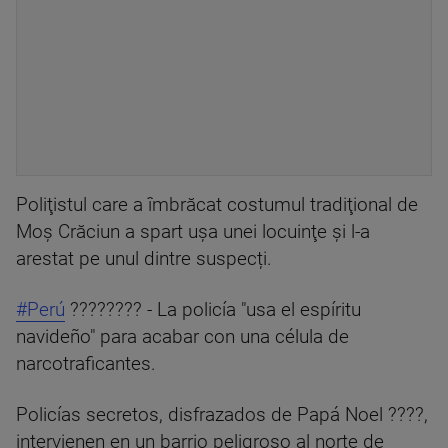
Poliţistul care a îmbrăcat costumul tradiţional de
Moş Crăciun a spart uşa unei locuinţe şi l-a
arestat pe unul dintre suspecți.
#Perú
???????? - La policía "usa el espíritu
navideño" para acabar con una célula de
narcotraficantes.
Policías secretos, disfrazados de Papá Noel ????,
intervienen en un barrio peligroso al norte de