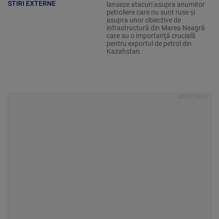
STIRI EXTERNE
lanseze atacuri asupra anumitor
petroliere care nu sunt ruse şi
asupra unor obiective de
infrastructură din Marea Neagră
care au o importanţă crucială
pentru exportul de petrol din
Kazahstan.