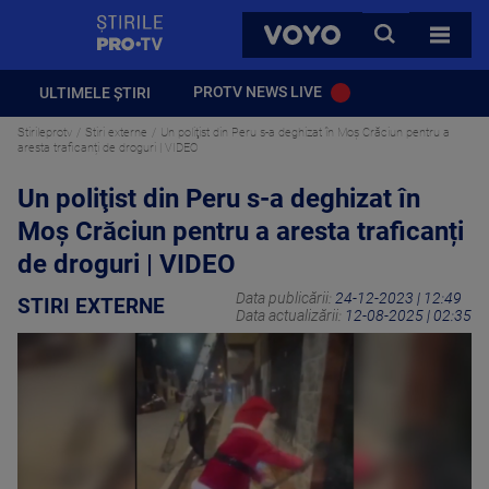
StirilePROTV
CAUTA
VOYO
TOATE 
PROTV NEWS LIVE
ULTIMELE ȘTIRI
Stirileprotv
Stiri externe
Un poliţist din Peru s-a deghizat în Moş Crăciun pentru a
aresta traficanți de droguri | VIDEO
Un poliţist din Peru s-a deghizat în
Moş Crăciun pentru a aresta traficanți
de droguri | VIDEO
Data publicării:
24-12-2023 | 12:49
STIRI EXTERNE
Data actualizării:
12-08-2025 | 02:35