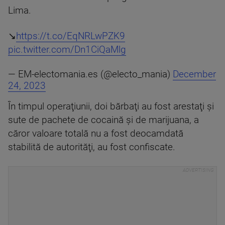
Lima.
↘️
https://t.co/EqNRLwPZK9
pic.twitter.com/Dn1CiQaMlg
— EM-electomania.es (@electo_mania)
December
24, 2023
În timpul operaţiunii, doi bărbaţi au fost arestaţi şi
sute de pachete de cocaină şi de marijuana, a
căror valoare totală nu a fost deocamdată
stabilită de autorităţi, au fost confiscate.