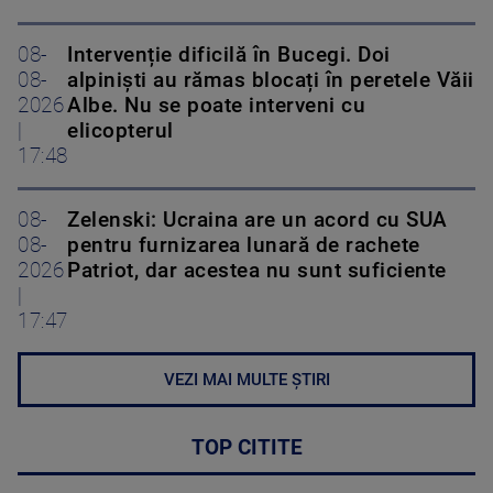
08-
Intervenție dificilă în Bucegi. Doi
08-
alpiniști au rămas blocați în peretele Văii
2026
Albe. Nu se poate interveni cu
|
elicopterul
17:48
08-
Zelenski: Ucraina are un acord cu SUA
08-
pentru furnizarea lunară de rachete
2026
Patriot, dar acestea nu sunt suficiente
|
17:47
VEZI MAI MULTE ȘTIRI
TOP CITITE