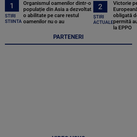
Organismul oamenilor dintr-o
Victorie p
1
2
populație din Asia a dezvoltat
Europeană
o abilitate pe care restul
obligată d
STIRI
ȘTIRI
oamenilor nu o au
permită au
STIINTA
ACTUALE
la EPPO
PARTENERI