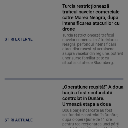
Turcia restricționează
traficul navelor comerciale
către Marea Neagră, după
intensificarea atacurilor cu
drone
Turcia restricționează traficul
STIRI EXTERNE
navelor comerciale către Marea
Neagră, pe fondul intensificării
atacurilor rusești și ucrainene
asupra vaselor din regiune, potrivit
unor surse familiarizate cu
situația, citate de Bloomberg.
„Operațiune reușită!” A doua
barjă a fost scufundată
controlat în Dunăre.
Urmează etapa a doua
Două barje încărcate au fost
scufundate controlat în Dunăre,
după o operațiune de 11 ore,
ȘTIRI ACTUALE
pentru redirecționarea unei părți