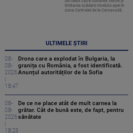
din debit către Dunărea Veche și
limitarea scăderii nivelului apei în
zona Centralei de la Cernavodă.
ULTIMELE ȘTIRI
08-
Drona care a explodat în Bulgaria, la
08-
granița cu România, a fost identificată.
2026
Anunțul autorităților de la Sofia
|
18:47
08-
De ce ne place atât de mult carnea la
08-
grătar. Cât de bună este, de fapt, pentru
2026
sănătate
|
18:23