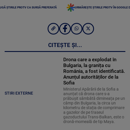
UGĂ ȘTIRILE PROTV CA SURSĂ PREFERATĂ
URMĂREȘTE ȘTIRILE PROTV ÎN GOOGLE 
CITEȘTE ȘI...
Drona care a explodat în
Bulgaria, la granița cu
România, a fost identificată.
Anunțul autorităților de la
Sofia
Ministerul Apărării de la Sofia a
STIRI EXTERNE
anunțat că drona care s-a
prăbușit sâmbătă dimineața pe un
câmp din Bulgaria, la circa un
kilometru de stația de comprimare
a gazelor de pe traseul
gazoductului Trans-Balkan, este o
dronă-momeală de tip Maya.