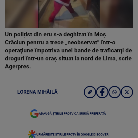
Un polițist din eru s-a deghizat în Moș
Crăciun pentru a trece „neobservat” într-o
operaţiune împotriva unei bande de traficanţi de
droguri într-un oraş situat la nord de Lima, scrie
Agerpres.
LORENA MIHĂILĂ
ADAUGĂ ȘTIRILE PROTV CA SURSĂ PREFERATĂ
URMĂREȘTE ȘTIRILE PROTV ÎN GOOGLE DISCOVER