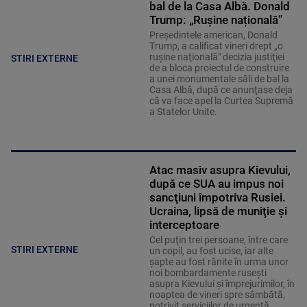
bal de la Casa Albă. Donald
Trump: „Rușine națională”
Preşedintele american, Donald
Trump, a calificat vineri drept „o
ruşine naţională" decizia justiţiei
STIRI EXTERNE
de a bloca proiectul de construire
a unei monumentale săli de bal la
Casa Albă, după ce anunţase deja
că va face apel la Curtea Supremă
a Statelor Unite.
Atac masiv asupra Kievului,
după ce SUA au impus noi
sancţiuni împotriva Rusiei.
Ucraina, lipsă de muniţie şi
interceptoare
Cel puţin trei persoane, între care
STIRI EXTERNE
un copil, au fost ucise, iar alte
şapte au fost rănite în urma unor
noi bombardamente ruseşti
asupra Kievului şi împrejurimilor, în
noaptea de vineri spre sâmbătă,
potrivit serviciilor de urgenţă