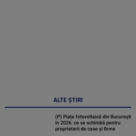
MAI
MULTE
DETALII
48:24
ALTE ȘTIRI
(P) Piața fotovoltaică din București
în 2026: ce se schimbă pentru
proprietarii de case și firme