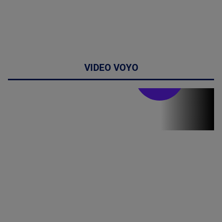
VIDEO VOYO
Stirile PRO TV
Stirile PRO
TV # 19.00 -
07 August
2026