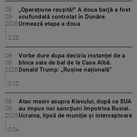
08-
„Operațiune reușită!” A doua barjă a fost
08-
scufundată controlat în Dunăre.
2026
Urmează etapa a doua
|
10:25
08-
Vorbe dure dupa decizia instanţei de a
08-
bloca sala de bal de la Casa Albă.
2026
Donald Trump: „Rușine națională”
|
10:10
08-
Atac masiv asupra Kievului, după ce SUA
08-
au impus noi sancţiuni împotriva Rusiei.
2026
Ucraina, lipsă de muniţie şi interceptoare
|
10:04