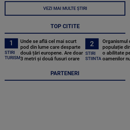
VEZI MAI MULTE ȘTIRI
TOP CITITE
Unde se află cel mai scurt
Organismul 
1
2
pod din lume care desparte
populație di
STIRI
două țări europene. Are doar
o abilitate p
STIRI
TURISM
3 metri și două fusuri orare
oamenilor nu
STIINTA
PARTENERI