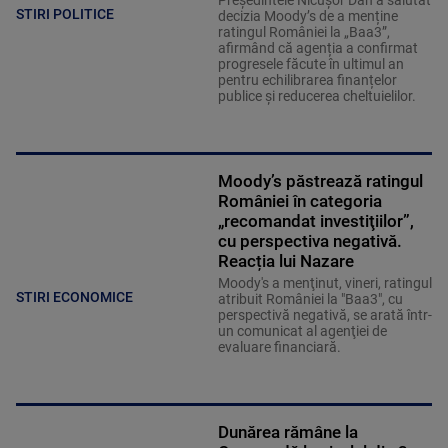
Președintele Nicușor Dan a salutat
STIRI POLITICE
decizia Moody’s de a menține
ratingul României la „Baa3”,
afirmând că agenția a confirmat
progresele făcute în ultimul an
pentru echilibrarea finanțelor
publice și reducerea cheltuielilor.
Moody’s păstrează ratingul
României în categoria
„recomandat investiţiilor”,
cu perspectiva negativă.
Reacția lui Nazare
Moody's a menţinut, vineri, ratingul
STIRI ECONOMICE
atribuit României la "Baa3", cu
perspectivă negativă, se arată într-
un comunicat al agenţiei de
evaluare financiară.
Dunărea rămâne la