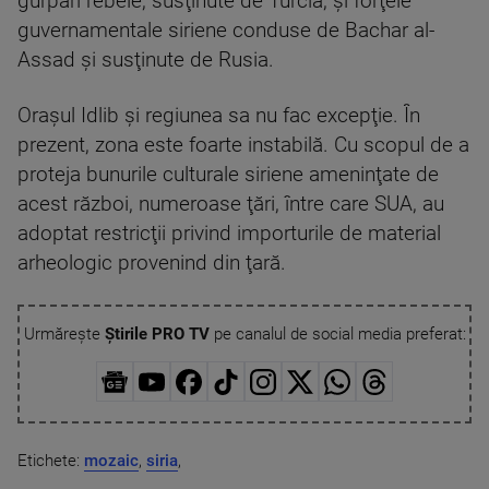
gurpări rebele, susţinute de Turcia, şi forţele
guvernamentale siriene conduse de Bachar al-
Assad şi susţinute de Rusia.
Oraşul Idlib şi regiunea sa nu fac excepţie. În
prezent, zona este foarte instabilă. Cu scopul de a
proteja bunurile culturale siriene ameninţate de
acest război, numeroase ţări, între care SUA, au
adoptat restricţii privind importurile de material
arheologic provenind din ţară.
Urmărește
Știrile PRO TV
pe canalul de social media preferat:
Etichete:
mozaic
,
siria
,