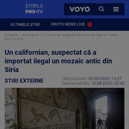
StirilePROTV
CAUTA
VOYO
TOATE 
PROTV NEWS LIVE
ULTIMELE ȘTIRI
Stirileprotv
Stiri externe
Un californian, suspectat că a importat ilegal un mozaic
antic din Siria
Un californian, suspectat că a
importat ilegal un mozaic antic din
Siria
Data publicării:
02-08-2020 | 16:27
STIRI EXTERNE
Data actualizării:
13-08-2025 | 23:42