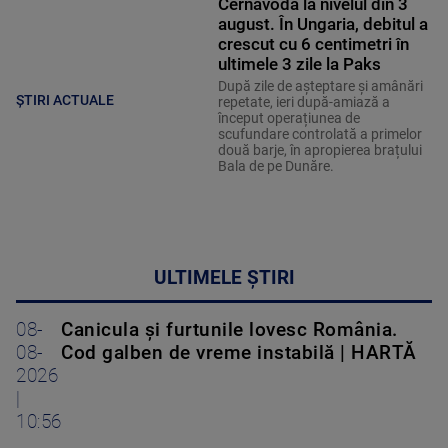
Cernavodă la nivelul din 3
august. În Ungaria, debitul a
crescut cu 6 centimetri în
ultimele 3 zile la Paks
După zile de așteptare și amânări
ȘTIRI ACTUALE
repetate, ieri după-amiază a
început operațiunea de
scufundare controlată a primelor
două barje, în apropierea brațului
Bala de pe Dunăre.
ULTIMELE ȘTIRI
08-
Canicula și furtunile lovesc România.
08-
Cod galben de vreme instabilă | HARTĂ
2026
|
10:56