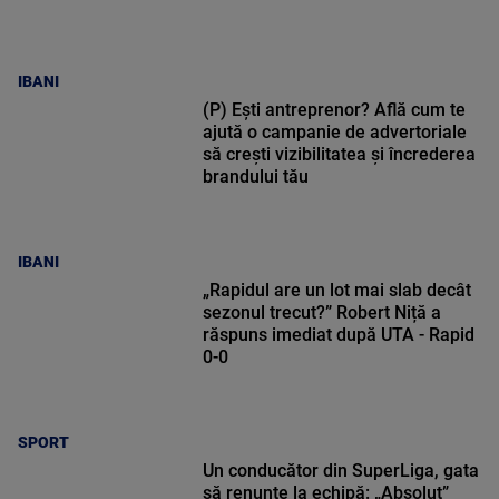
IBANI
(P) Ești antreprenor? Află cum te
ajută o campanie de advertoriale
să crești vizibilitatea și încrederea
brandului tău
IBANI
„Rapidul are un lot mai slab decât
sezonul trecut?” Robert Niță a
răspuns imediat după UTA - Rapid
0-0
SPORT
Un conducător din SuperLiga, gata
să renunțe la echipă: „Absolut”