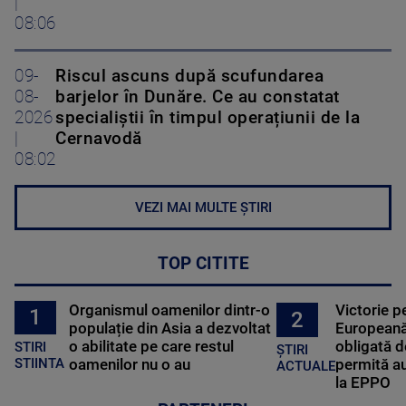
|
08:06
09-
Riscul ascuns după scufundarea
08-
barjelor în Dunăre. Ce au constatat
2026
specialiștii în timpul operațiunii de la
|
Cernavodă
08:02
VEZI MAI MULTE ȘTIRI
TOP CITITE
Organismul oamenilor dintr-o
Victorie p
1
2
populație din Asia a dezvoltat
Europeană
o abilitate pe care restul
obligată d
STIRI
ȘTIRI
oamenilor nu o au
permită au
STIINTA
ACTUALE
la EPPO