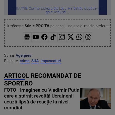
ANIMAȚIE. Cum ar putea arăta Lacul Herăstrău după ce va fi
Român
golit. Activiștii ...
Urmărește
Știrile PRO TV
pe canalul de social media preferat:
Sursa:
Agerpres
Etichete:
crima
,
SUA
,
impuscaturi
,
ARTICOL RECOMANDAT DE
SPORT.RO
FOTO | Imaginea cu Vladimir Putin
care a stârnit revoltă! Ucrainenii
acuză lipsă de reacție la nivel
mondial