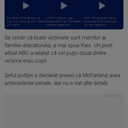
România, printre țările cu cei
Volodimir Zelenski, apel
Meloni refuză să renunțe la
mai mulți iubitori de pisici. Peste
disperat către aliați: „Rachetele
controalele la frontieră după
4 milioane ...
voastre din depozite ...
valul de migranți din ...
Se crede că toate victimele sunt membri ai
familiei atacatorului, a mai spus Kies. Un post
afiliat ABC a relatat că cel puţin două dintre
victime erau copii.
Şeful poliţiei a declarat presei că McFarland avea
antecedente penale, dar nu a dat alte detalii.