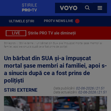
StirilePROTV
CAUTA
VOYO
TOATE 
PROTV NEWS LIVE
ULTIMELE ȘTIRI
LIVE
Știrile PRO TV ale dimineții
Stirileprotv
Stiri externe
Un bărbat din SUA și-a împuşcat mortal şase membri ai
familiei, apoi s-a sinucis după ce a fost prins de polițiști
Un bărbat din SUA și-a împuşcat
mortal şase membri ai familiei, apoi s-
a sinucis după ce a fost prins de
polițiști
Data publicării:
02-06-2026 | 21:51
STIRI EXTERNE
Data actualizării:
02-06-2026 | 21:51