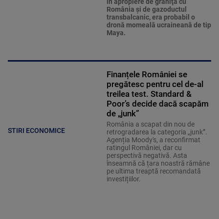
în apropiere de graniţa cu
România şi de gazoductul
transbalcanic, era probabil o
dronă momeală ucraineană de tip
Maya.
Finanțele României se
pregătesc pentru cel de-al
treilea test. Standard &
Poor’s decide dacă scapăm
de „junk”
România a scapat din nou de
STIRI ECONOMICE
retrogradarea la categoria „junk”.
Agenția Moody's, a reconfirmat
ratingul României, dar cu
perspectivă negativă. Asta
înseamnă că țara noastră rămâne
pe ultima treaptă recomandată
investițiilor.