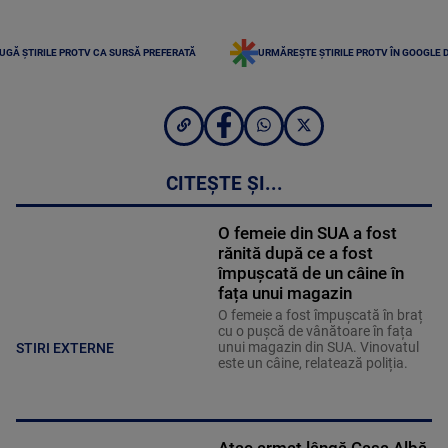
UGĂ ȘTIRILE PROTV CA SURSĂ PREFERATĂ
URMĂREȘTE ȘTIRILE PROTV ÎN GOOGLE 
CITEȘTE ȘI...
O femeie din SUA a fost
rănită după ce a fost
împușcată de un câine în
fața unui magazin
O femeie a fost împușcată în braț
cu o pușcă de vânătoare în fața
unui magazin din SUA. Vinovatul
STIRI EXTERNE
este un câine, relatează poliția.
Atac armat lângă Casa Albă.