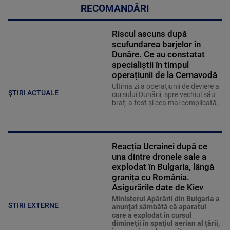
RECOMANDĂRI
Riscul ascuns după
scufundarea barjelor în
Dunăre. Ce au constatat
specialiștii în timpul
operațiunii de la Cernavodă
Ultima zi a operațiunii de deviere a
ȘTIRI ACTUALE
cursului Dunării, spre vechiul său
braț, a fost și cea mai complicată.
Reacția Ucrainei după ce
una dintre dronele sale a
explodat în Bulgaria, lângă
granița cu România.
Asigurările date de Kiev
Ministerul Apărării din Bulgaria a
STIRI EXTERNE
anunţat sâmbătă că aparatul
care a explodat în cursul
dimineţii în spaţiul aerian al ţării,