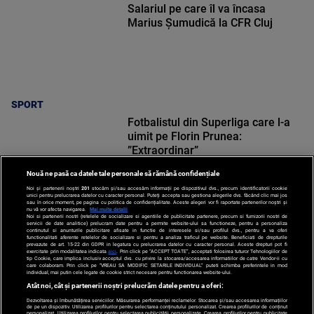
Salariul pe care îl va încasa
Marius Șumudică la CFR Cluj
SPORT
Fotbalistul din Superliga care l-a
uimit pe Florin Prunea:
”Extraordinar”
Nouă ne pasă ca datele tale personale să rămână confidențiale
Noi și partenerii noștri
201
stocăm și/sau accesăm informații pe dispozitivul dvs., precum identificatorii cookie
unici pentru prelucrarea datelor cu caracter personal. Puteți accepta sau gestiona alegerile dvs. făcând clic mai jos
sau în orice moment, pe pagina cu politica de confidențialitate. Aceste alegeri vor fi raportate partenerilor noștri și
nu vă vor afecta navigarea.
Mai multe detalii
SPORT
Noi si partenerii nostri (retelele de socializare si agentiile de publicitate partenere, precum si furnizorii nostri de
servicii de date analitice) prelucram date pentru a permite website-ului sa functioneze, pentru a personaliza
continutul si anunturile publicitare afisate in functie de interesele si/sau profilul dvs., pentru a va oferi
functionalitati aferente retelelor de socializare si pentru a analiza traficul pe website. Beneficiati de drepturile
prevazute de art. 15-22 din GDPR in legatura cu prelucrarea datelor cu caracter personal. Aceste drepturi pot fi
exercitate prin modalitatea indicata
aici
. Prin click pe “ACCEPT TOATE”, acceptati folosirea tuturor Tehnologiilor de
tip Cookie, care implica inclusiv acceptul dvs. cu privire la stocarea/accesarea informatiilor de catre Vendor-ii cu
care colaboram. Prin click pe “VREAU SA MODIFIC SETARILE INDIVIDUAL” puteti schimba preferintele in mod
individual, mai putin cele legate de cookie strict necesare pentru functionarea website-ului.
Atât noi, cât și partenerii noștri prelucrăm datele pentru a oferi:
Dezvoltarea și îmbunătățirea serviciilor. Măsurarea performanței reclamelor. Stocarea și/sau accesarea informațiilor
de pe un dispozitiv. Utilizarea profilurilor pentru selectarea conținutului personalizat. Crearea profilurilor de conținut
personalizat. Utilizarea profilurilor pentru selectarea publicității personalizate. Crearea profilurilor pentru publicitate