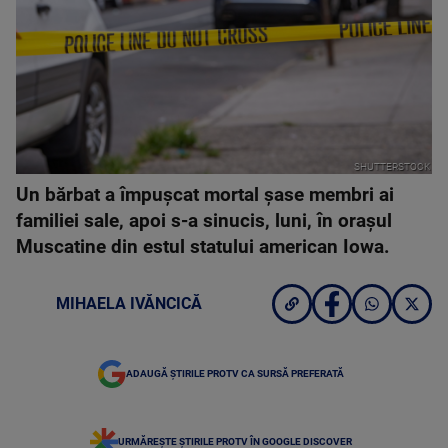
SHUTTERSTOCK
Un bărbat a împuşcat mortal şase membri ai
familiei sale, apoi s-a sinucis, luni, în oraşul
Muscatine din estul statului american Iowa.
MIHAELA IVĂNCICĂ
ADAUGĂ ȘTIRILE PROTV CA SURSĂ PREFERATĂ
URMĂREȘTE ȘTIRILE PROTV ÎN GOOGLE DISCOVER