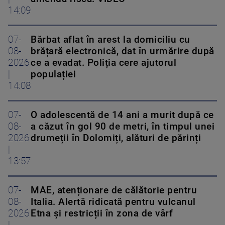
14:09
07-
Bărbat aflat în arest la domiciliu cu
08-
brățară electronică, dat în urmărire după
2026
ce a evadat. Poliția cere ajutorul
|
populației
14:08
07-
O adolescentă de 14 ani a murit după ce
08-
a căzut în gol 90 de metri, în timpul unei
2026
drumeții în Dolomiți, alături de părinți
|
13:57
07-
MAE, atenționare de călătorie pentru
08-
Italia. Alertă ridicată pentru vulcanul
2026
Etna și restricții în zona de vârf