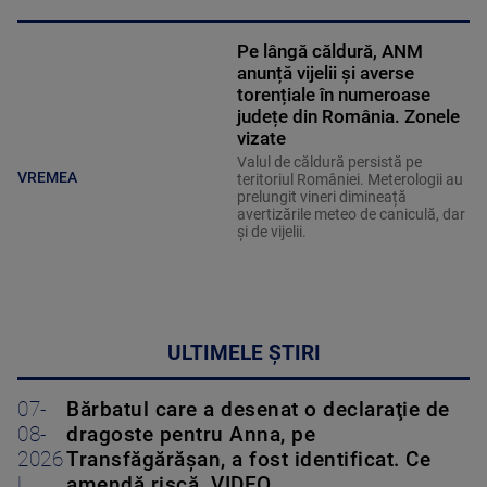
Pe lângă căldură, ANM
anunță vijelii și averse
torențiale în numeroase
județe din România. Zonele
vizate
Valul de căldură persistă pe
VREMEA
teritoriul României. Meterologii au
prelungit vineri dimineață
avertizările meteo de caniculă, dar
și de vijelii.
ULTIMELE ȘTIRI
07-
Bărbatul care a desenat o declaraţie de
08-
dragoste pentru Anna, pe
2026
Transfăgărăşan, a fost identificat. Ce
|
amendă riscă. VIDEO