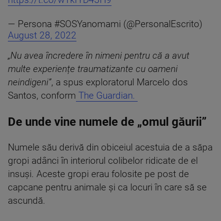
https://t.co/wTkfYD43H9
— Persona #SOSYanomami (@PersonalEscrito)
August 28, 2022
„Nu avea încredere în nimeni pentru că a avut
multe experiențe traumatizante cu oameni
neindigeni”
, a spus exploratorul Marcelo dos
Santos, conform
The Guardian.
De unde vine numele de „omul găurii”
Numele său derivă din obiceiul acestuia de a săpa
gropi adânci în interiorul colibelor ridicate de el
insuși. Aceste gropi erau folosite pe post de
capcane pentru animale și ca locuri în care să se
ascundă.