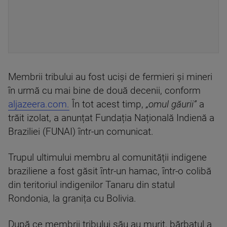
Membrii tribului au fost uciși de fermieri și mineri
în urmă cu mai bine de două decenii, conform
aljazeera.com.
În tot acest timp,
„omul găurii”
a
trăit izolat, a anunțat Fundația Națională Indienă a
Braziliei (FUNAI) într-un comunicat.
Trupul ultimului membru al comunității indigene
braziliene a fost găsit într-un hamac, într-o colibă
din teritoriul indigenilor Tanaru din statul
Rondonia, la granița cu Bolivia.
După ce membrii tribului său au murit, bărbatul a