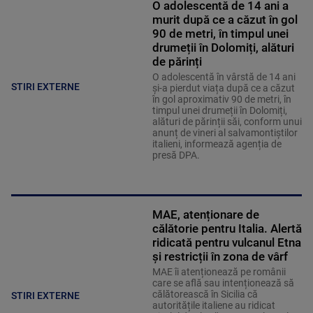
O adolescentă de 14 ani a
murit după ce a căzut în gol
90 de metri, în timpul unei
drumeții în Dolomiți, alături
de părinți
O adolescentă în vârstă de 14 ani
STIRI EXTERNE
și-a pierdut viața după ce a căzut
în gol aproximativ 90 de metri, în
timpul unei drumeții în Dolomiți,
alături de părinții săi, conform unui
anunț de vineri al salvamontiștilor
italieni, informează agenția de
presă DPA.
MAE, atenționare de
călătorie pentru Italia. Alertă
ridicată pentru vulcanul Etna
și restricții în zona de vârf
MAE îi atenționează pe românii
care se află sau intenționează să
călătorească în Sicilia că
STIRI EXTERNE
autoritățile italiene au ridicat