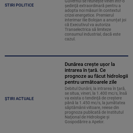
Guvernul se reuneşte vineri într-o
STIRI POLITICE
şedinţă extraordinară pentru a
adopta noi măsuri în contextul
crizei energetice. Premierul
interimar Ilie Bolojan a anunțat joi
că Executivul va autoriza
Transelectrica să limiteze
consumul industrial, dacă este
cazul.
Dunărea crește ușor la
intrarea în țară. Ce
prognoze au făcut hidrologii
pentru următoarele zile
Debitul Dunării, la intrarea în ţară,
se situa, vineri, la 1.400 mc/s, însă
va exista o tendinţă de creştere
ȘTIRI ACTUALE
până la 1.450 mc/s, la jumătatea
săptămânii viitoare, reiese din
prognoza publicată de Institutul
Naţional de Hidrologie şi
Gospodărire a Apelor.