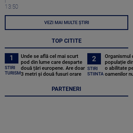
|
13:50
VEZI MAI MULTE ȘTIRI
TOP CITITE
Unde se află cel mai scurt
Organismul 
1
2
pod din lume care desparte
populație di
STIRI
două țări europene. Are doar
o abilitate p
STIRI
TURISM
3 metri și două fusuri orare
oamenilor nu
STIINTA
PARTENERI