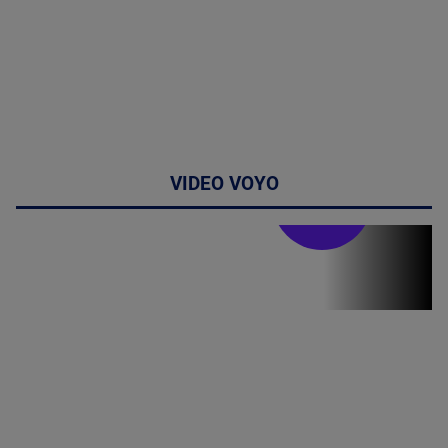
VIDEO VOYO
Stirile PRO TV
Stirile PRO
TV # 06.00 -