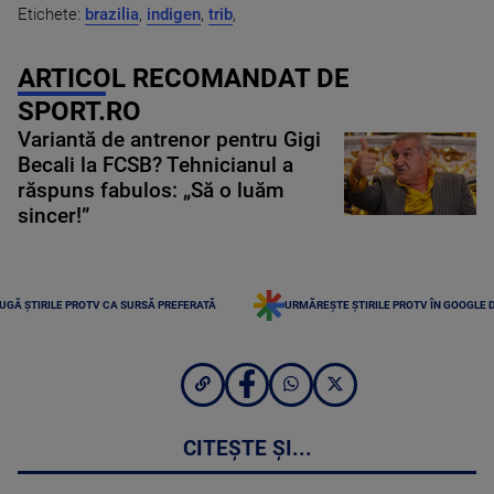
Etichete:
brazilia
,
indigen
,
trib
,
ARTICOL RECOMANDAT DE
SPORT.RO
Variantă de antrenor pentru Gigi
Becali la FCSB? Tehnicianul a
răspuns fabulos: „Să o luăm
sincer!”
UGĂ ȘTIRILE PROTV CA SURSĂ PREFERATĂ
URMĂREȘTE ȘTIRILE PROTV ÎN GOOGLE 
CITEȘTE ȘI...