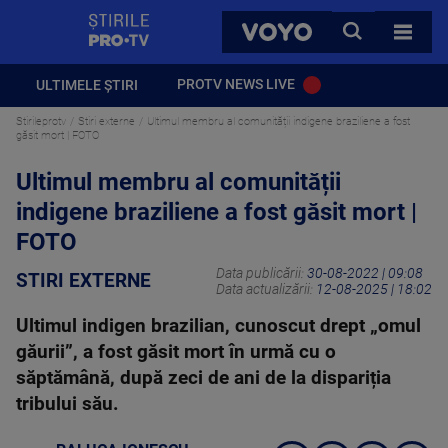
StirilePROTV
CAUTA
VOYO
TOATE 
PROTV NEWS LIVE
ULTIMELE ȘTIRI
Stirileprotv
Stiri externe
Ultimul membru al comunității indigene braziliene a fost
găsit mort | FOTO
Ultimul membru al comunității
indigene braziliene a fost găsit mort |
FOTO
Data publicării:
30-08-2022 | 09:08
STIRI EXTERNE
Data actualizării:
12-08-2025 | 18:02
Ultimul indigen brazilian, cunoscut drept „omul
găurii”, a fost găsit mort în urmă cu o
săptămână, după zeci de ani de la dispariția
tribului său.