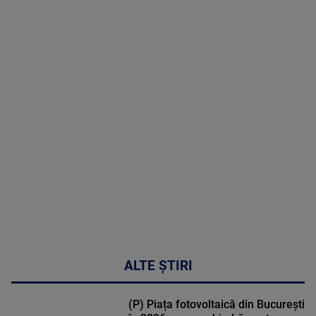
07 August
2026
MAI
MULTE
DETALII
03:33:11
ALTE ȘTIRI
(P) Piața fotovoltaică din București