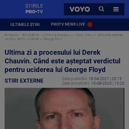
StirilePROTV
CAUTA
VOYO
TOATE 
PROTV NEWS LIVE
ULTIMELE ȘTIRI
Stirileprotv
Stiri externe
Ultima zi a procesului lui Derek Chauvin. Când este așteptat
verdictul pentru uciderea lui George Floyd
Ultima zi a procesului lui Derek
Chauvin. Când este așteptat verdictul
pentru uciderea lui George Floyd
Data publicării:
19-04-2021 | 20:15
STIRI EXTERNE
Data actualizării:
13-08-2025 | 13:23