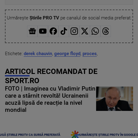
Urmărește
Știrile PRO TV
pe canalul de social media preferat:
Etichete:
derek chauvin
,
george floyd
,
proces
,
ARTICOL RECOMANDAT DE
SPORT.RO
FOTO | Imaginea cu Vladimir Putin
care a stârnit revoltă! Ucrainenii
acuză lipsă de reacție la nivel
mondial
UGĂ ȘTIRILE PROTV CA SURSĂ PREFERATĂ
URMĂREȘTE ȘTIRILE PROTV ÎN GOOGLE 