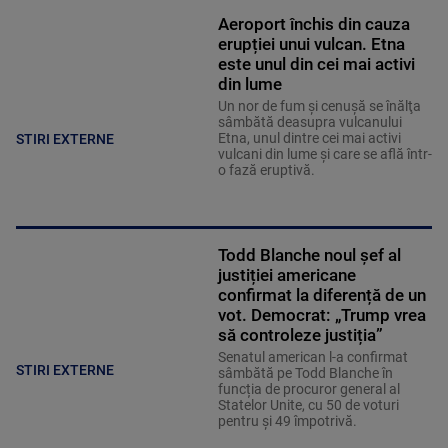
Aeroport închis din cauza
erupției unui vulcan. Etna
este unul din cei mai activi
din lume
Un nor de fum şi cenuşă se înălţa
sâmbătă deasupra vulcanului
Etna, unul dintre cei mai activi
STIRI EXTERNE
vulcani din lume şi care se află într-
o fază eruptivă.
Todd Blanche noul șef al
justiției americane
confirmat la diferență de un
vot. Democrat: „Trump vrea
să controleze justiția”
Senatul american l-a confirmat
STIRI EXTERNE
sâmbătă pe Todd Blanche în
funcția de procuror general al
Statelor Unite, cu 50 de voturi
pentru și 49 împotrivă.