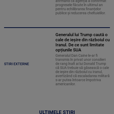
afirmând că agenția a confirmat
progresele făcute în ultimul an
pentru echilibrarea finanțelor
publice și reducerea cheltuielilor.
Generalul lui Trump caută o
cale de ieșire din războiul cu
Iranul. De ce sunt limitate
opțiunile SUA
Generalul Dan Caine le-ar fi
transmis în privat unor consilieri
de rang înalt ai lui Donald Trump
STIRI EXTERNE
că SUA trebuie să găsească o cale
de ieșire din războiul cu Iranul,
avertizând că escaladarea militară
s-ar putea întoarce împotriva
americanilor.
ULTIMELE ȘTIRI