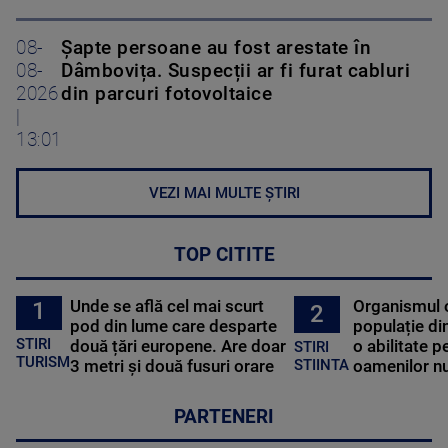
08-
Șapte persoane au fost arestate în
08-
Dâmbovița. Suspecții ar fi furat cabluri
2026
din parcuri fotovoltaice
|
13:01
VEZI MAI MULTE ȘTIRI
TOP CITITE
Unde se află cel mai scurt
Organismul 
1
2
pod din lume care desparte
populație di
STIRI
două țări europene. Are doar
o abilitate p
STIRI
TURISM
3 metri și două fusuri orare
oamenilor nu
STIINTA
PARTENERI