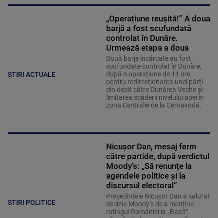
„Operațiune reușită!” A doua
barjă a fost scufundată
controlat în Dunăre.
Urmează etapa a doua
Două barje încărcate au fost
scufundate controlat în Dunăre,
după o operațiune de 11 ore,
ȘTIRI ACTUALE
pentru redirecționarea unei părți
din debit către Dunărea Veche și
limitarea scăderii nivelului apei în
zona Centralei de la Cernavodă.
Nicușor Dan, mesaj ferm
către partide, după verdictul
Moody's: „Să renunțe la
agendele politice şi la
discursul electoral”
Președintele Nicușor Dan a salutat
STIRI POLITICE
decizia Moody’s de a menține
ratingul României la „Baa3”,