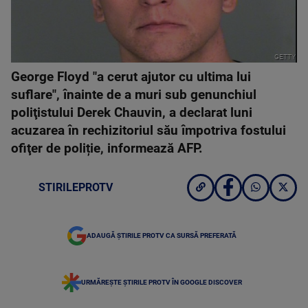
GETTY
George Floyd "a cerut ajutor cu ultima lui
suflare", înainte de a muri sub genunchiul
poliţistului Derek Chauvin, a declarat luni
acuzarea în rechizitoriul său împotriva fostului
ofiţer de poliție, informează AFP.
STIRILEPROTV
ADAUGĂ ȘTIRILE PROTV CA SURSĂ PREFERATĂ
URMĂREȘTE ȘTIRILE PROTV ÎN GOOGLE DISCOVER