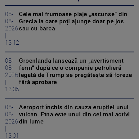
08-
Cele mai frumoase plaje „ascunse” din
08-
Grecia la care poți ajunge doar pe jos
2026
sau cu barca
|
13:12
08-
Groenlanda lansează un „avertisment
08-
ferm” după ce o companie petrolieră
2026
legată de Trump se pregătește să foreze
|
fără aprobare
13:05
08-
Aeroport închis din cauza erupției unui
08-
vulcan. Etna este unul din cei mai activi
2026
din lume
|
13:01