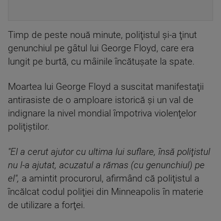
Timp de peste nouă minute, poliţistul şi-a ţinut
genunchiul pe gâtul lui George Floyd, care era
lungit pe burtă, cu mâinile încătuşate la spate.
Moartea lui George Floyd a suscitat manifestaţii
antirasiste de o amploare istorică şi un val de
indignare la nivel mondial împotriva violenţelor
poliţiştilor.
"El a cerut ajutor cu ultima lui suflare, însă poliţistul
nu l-a ajutat, acuzatul a rămas (cu genunchiul) pe
el",
a amintit procurorul, afirmând că poliţistul a
încălcat codul poliţiei din Minneapolis în materie
de utilizare a forţei.