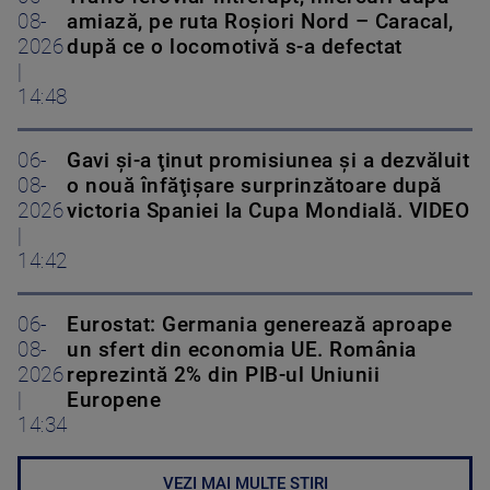
08-
amiază, pe ruta Roşiori Nord – Caracal,
2026
după ce o locomotivă s-a defectat
|
14:48
06-
Gavi şi-a ţinut promisiunea şi a dezvăluit
08-
o nouă înfăţişare surprinzătoare după
2026
victoria Spaniei la Cupa Mondială. VIDEO
|
14:42
06-
Eurostat: Germania generează aproape
08-
un sfert din economia UE. România
2026
reprezintă 2% din PIB-ul Uniunii
|
Europene
14:34
VEZI MAI MULTE ȘTIRI