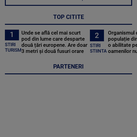
TOP CITITE
Unde se află cel mai scurt
Organismul 
1
2
pod din lume care desparte
populație di
STIRI
două țări europene. Are doar
o abilitate p
STIRI
TURISM
3 metri și două fusuri orare
oamenilor nu
STIINTA
PARTENERI