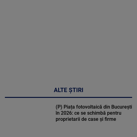
in
cardiologie
MAI
MULTE
DETALII
34:04
ALTE ȘTIRI
(P) Piața fotovoltaică din București
în 2026: ce se schimbă pentru
proprietarii de case și firme