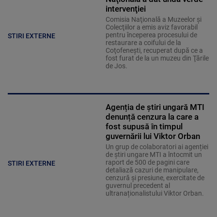
intervenţiei
Comisia Naţională a Muzeelor şi
Colecţiilor a emis aviz favorabil
pentru începerea procesului de
STIRI EXTERNE
restaurare a coifului de la
Coţofeneşti, recuperat după ce a
fost furat de la un muzeu din Ţările
de Jos.
Agenția de știri ungară MTI
denunță cenzura la care a
fost supusă în timpul
guvernării lui Viktor Orban
Un grup de colaboratori ai agenției
de știri ungare MTI a întocmit un
raport de 500 de pagini care
STIRI EXTERNE
detaliază cazuri de manipulare,
cenzură și presiune, exercitate de
guvernul precedent al
ultranaționalistului Viktor Orban.