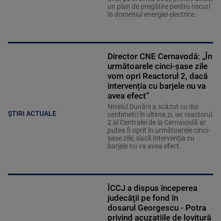
un plan de pregătire pentru riscuri
în domeniul energiei electrice.
Director CNE Cernavodă: „În
următoarele cinci-șase zile
vom opri Reactorul 2, dacă
intervenția cu barjele nu va
avea efect”
Nivelul Dunării a scăzut cu doi
ȘTIRI ACTUALE
centimetri în ultima zi, iar reactorul
2 al Centralei de la Cernavodă ar
putea fi oprit în următoarele cinci-
șase zile, dacă intervenția cu
barjele nu va avea efect.
ÎCCJ a dispus începerea
judecăţii pe fond în
dosarul Georgescu - Potra
privind acuzațiile de lovitură