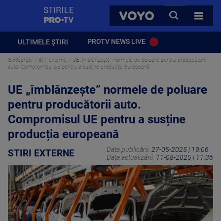
StirilePROTV
CAUTA
VOYO
TOATE 
PROTV NEWS LIVE
ULTIMELE ȘTIRI
Stirileprotv
Stiri externe
UE „îmblânzește” normele de poluare pentru producătorii
auto. Compromisul UE pentru a susține producția europeană
UE „îmblânzește” normele de poluare
pentru producătorii auto.
Compromisul UE pentru a susține
producția europeană
Data publicării:
27-05-2025 | 19:06
STIRI EXTERNE
Data actualizării:
11-08-2025 | 11:36