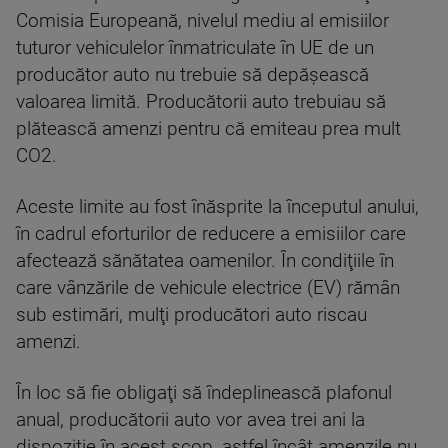
Comisia Europeană, nivelul mediu al emisiilor
tuturor vehiculelor înmatriculate în UE de un
producător auto nu trebuie să depăşească
valoarea limită. Producătorii auto trebuiau să
plătească amenzi pentru că emiteau prea mult
CO2.
Aceste limite au fost înăsprite la începutul anului,
în cadrul eforturilor de reducere a emisiilor care
afectează sănătatea oamenilor. În condiţiile în
care vânzările de vehicule electrice (EV) rămân
sub estimări, mulţi producători auto riscau
amenzi.
În loc să fie obligaţi să îndeplinească plafonul
anual, producătorii auto vor avea trei ani la
dispoziţie în acest scop, astfel încât amenzile nu