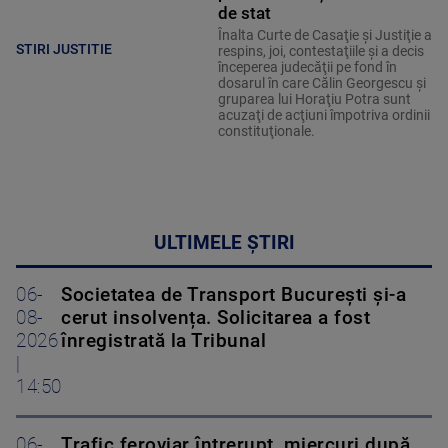
de stat
Înalta Curte de Casaţie şi Justiţie a
STIRI JUSTITIE
respins, joi, contestaţiile şi a decis
începerea judecăţii pe fond în
dosarul în care Călin Georgescu şi
gruparea lui Horaţiu Potra sunt
acuzaţi de acţiuni împotriva ordinii
constituţionale.
ULTIMELE ȘTIRI
06-
Societatea de Transport București și-a
08-
cerut insolvența. Solicitarea a fost
2026
înregistrată la Tribunal
|
14:50
06-
Trafic feroviar întrerupt, miercuri după