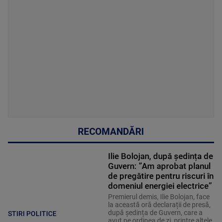
RECOMANDĂRI
Ilie Bolojan, după ședința de
Guvern: ”Am aprobat planul
de pregătire pentru riscuri în
domeniul energiei electrice”
Premierul demis, Ilie Bolojan, face
la această oră declarații de presă,
după ședința de Guvern, care a
STIRI POLITICE
avut pe ordinea de zi, printre altele,