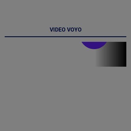
VIDEO VOYO
Doctor de
bine
Doctor de
Grijă | Ediția
16 |
Telemedicina