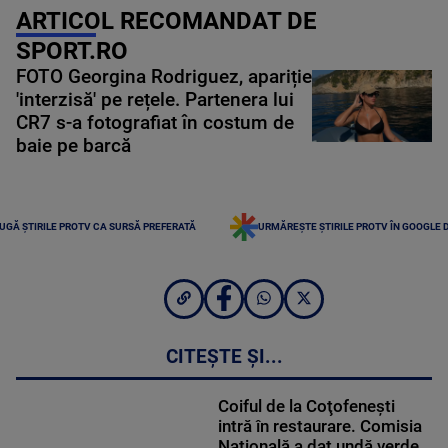
ARTICOL RECOMANDAT DE
SPORT.RO
FOTO Georgina Rodriguez, apariție
'interzisă' pe rețele. Partenera lui
CR7 s-a fotografiat în costum de
baie pe barcă
UGĂ ȘTIRILE PROTV CA SURSĂ PREFERATĂ
URMĂREȘTE ȘTIRILE PROTV ÎN GOOGLE 
CITEȘTE ȘI...
Coiful de la Coţofeneşti
intră în restaurare. Comisia
Naţională a dat undă verde