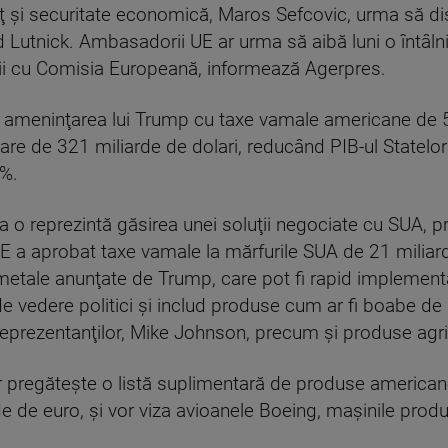
 şi securitate economică, Maros Sefcovic, urma să dis
 Lutnick. Ambasadorii UE ar urma să aibă luni o întâl
ţii cu Comisia Europeană, informează Agerpres.
 ameninţarea lui Trump cu taxe vamale americane de 
oare de 321 miliarde de dolari, reducând PIB-ul Statelo
3%.
sa o reprezintă găsirea unei soluţii negociate cu SUA, 
UE a aprobat taxe vamale la mărfurile SUA de 21 miliar
 metale anunţate de Trump, care pot fi rapid implementa
e vedere politici şi includ produse cum ar fi boabe de
eprezentanţilor, Mike Johnson, precum şi produse agri
pregăteşte o listă suplimentară de produse americane 
de de euro, şi vor viza avioanele Boeing, maşinile prod