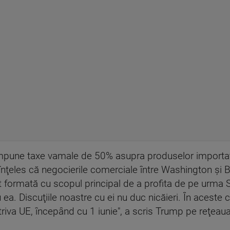
impune taxe vamale de 50% asupra produselor importate
 înţeles că negocierile comerciale între Washington şi B
 formată cu scopul principal de a profita de pe urma S
u ea. Discuţiile noastre cu ei nu duc nicăieri. În acest
va UE, începând cu 1 iunie", a scris Trump pe reţeaua 