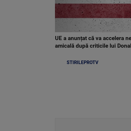
UE a anunțat că va accelera n
amicală după criticile lui Don
STIRILEPROTV