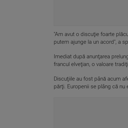
"Am avut o discuţie foarte plă
putem ajunge la un acord", a s
Imediat după anunţarea prelungi
francul elveţian, o valoare tradi
Discuţiile au fost până acum a
părţi. Europenii se plâng că nu