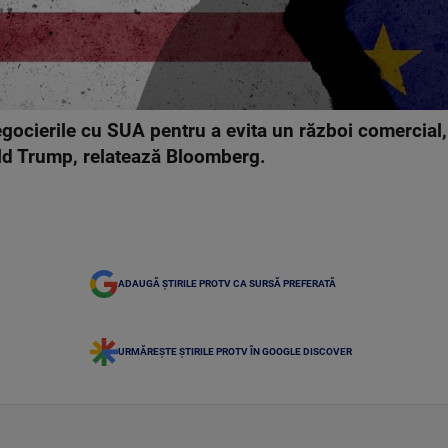
egocierile cu SUA pentru a evita un război comercia
ald Trump, relatează Bloomberg.
ADAUGĂ ȘTIRILE PROTV CA SURSĂ PREFERATĂ
URMĂREȘTE ȘTIRILE PROTV ÎN GOOGLE DISCOVER