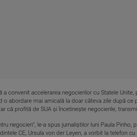
a convenit accelerarea negocierilor cu Statele Unite, p
nd o abordare mai amicală la doar câteva zile după ce
tar că profită de SUA şi încetineşte negocierile, trans
u negocieri", le-a spus jurnaliştilor luni Paula Pinho, 
dintele CE, Ursula von der Leyen, a vorbit la telefon c