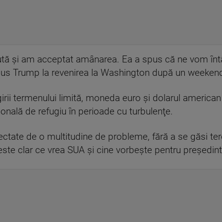
cută şi am acceptat amânarea. Ea a spus că ne vom înt
pus Trump la revenirea la Washington după un weeken
rii termenului limită, moneda euro şi dolarul american 
ţională de refugiu în perioade cu turbulenţe.
fectate de o multitudine de probleme, fără a se găsi 
 este clar ce vrea SUA şi cine vorbeşte pentru preşedin