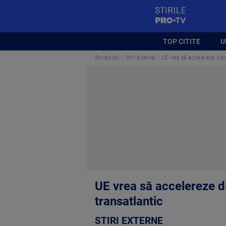
StirilePROTV
TOP CITITE
U
Stirileprotv
Stiri externe
UE vrea să accelereze discu
UE vrea să accelereze d
transatlantic
STIRI EXTERNE