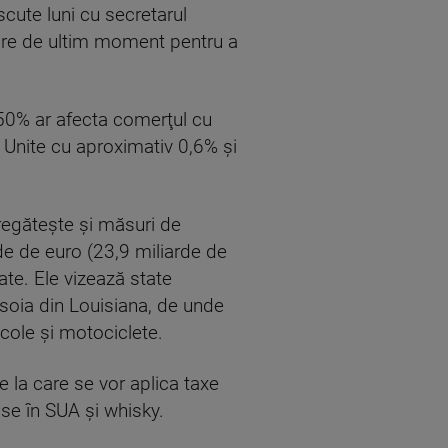
cute luni cu secretarul
nire de ultim moment pentru a
50% ar afecta comerţul cu
r Unite cu aproximativ 0,6% şi
pregăteşte şi măsuri de
de de euro (23,9 miliarde de
te. Ele vizează state
 soia din Louisiana, de unde
cole şi motociclete.
la care se vor aplica taxe
use în SUA şi whisky.