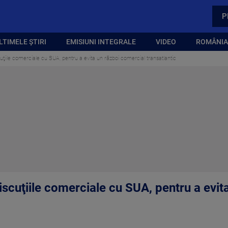
P
LTIMELE ȘTIRI
EMISIUNI INTEGRALE
VIDEO
ROMÂNIA,
ţiile comerciale cu SUA, pentru a evita un război comercial transatlantic
iscuţiile comerciale cu SUA, pentru a evit