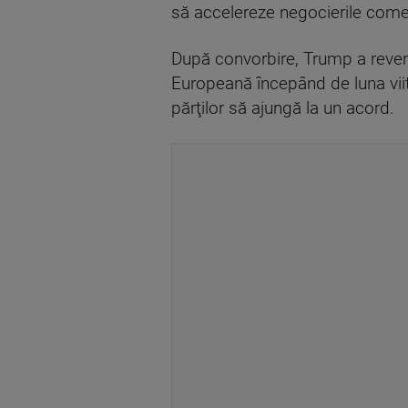
să accelereze negocierile comer
După convorbire, Trump a reveni
Europeană începând de luna viit
părţilor să ajungă la un acord.