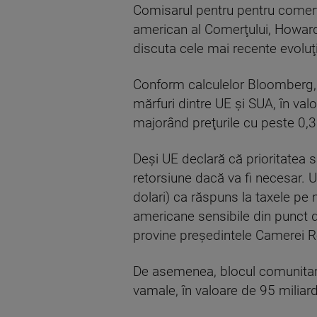
Comisarul pentru pentru comerţ
american al Comerţului, Howard
discuta cele mai recente evolu
Conform calculelor Bloomberg,
mărfuri dintre UE şi SUA, în val
majorând preţurile cu peste 0,
Deşi UE declară că prioritatea 
retorsiune dacă va fi necesar. 
dolari) ca răspuns la taxele pe
americane sensibile din punct d
provine preşedintele Camerei R
De asemenea, blocul comunitar 
vamale, în valoare de 95 miliar