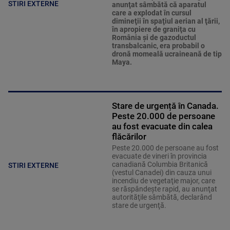
STIRI EXTERNE
anunţat sâmbătă că aparatul
care a explodat în cursul
dimineţii în spaţiul aerian al ţării,
în apropiere de graniţa cu
România şi de gazoductul
transbalcanic, era probabil o
dronă momeală ucraineană de tip
Maya.
Stare de urgență în Canada.
Peste 20.000 de persoane
au fost evacuate din calea
flăcărilor
Peste 20.000 de persoane au fost
evacuate de vineri în provincia
canadiană Columbia Britanică
STIRI EXTERNE
(vestul Canadei) din cauza unui
incendiu de vegetaţie major, care
se răspândeşte rapid, au anunţat
autorităţile sâmbătă, declarând
stare de urgenţă.