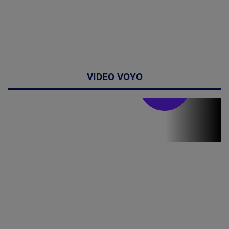
VIDEO VOYO
Stirile PRO TV
Stirile PRO
TV # 19.00 -
8 August