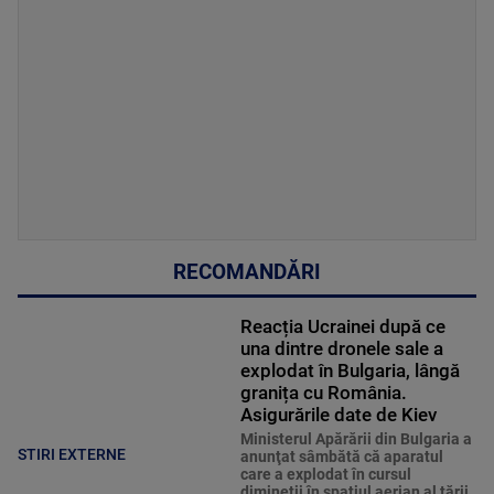
RECOMANDĂRI
Reacția Ucrainei după ce
una dintre dronele sale a
explodat în Bulgaria, lângă
granița cu România.
Asigurările date de Kiev
Ministerul Apărării din Bulgaria a
STIRI EXTERNE
anunţat sâmbătă că aparatul
care a explodat în cursul
dimineţii în spaţiul aerian al ţării,