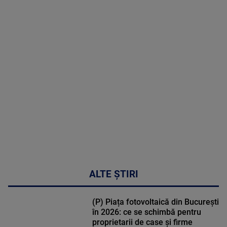
2026
MAI
MULTE
DETALII
30:33
ALTE ȘTIRI
(P) Piața fotovoltaică din București
în 2026: ce se schimbă pentru
proprietarii de case și firme