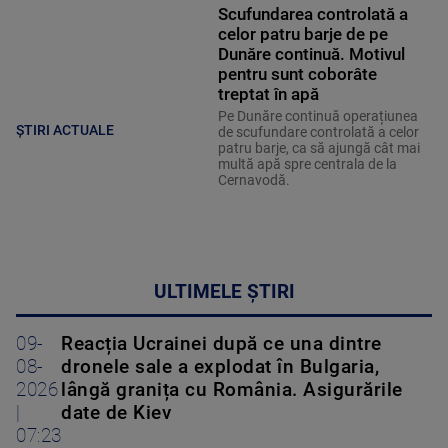
Scufundarea controlată a
celor patru barje de pe
Dunăre continuă. Motivul
pentru sunt coborâte
treptat în apă
Pe Dunăre continuă operațiunea
ȘTIRI ACTUALE
de scufundare controlată a celor
patru barje, ca să ajungă cât mai
multă apă spre centrala de la
Cernavodă.
ULTIMELE ȘTIRI
09-
Reacția Ucrainei după ce una dintre
08-
dronele sale a explodat în Bulgaria,
2026
lângă granița cu România. Asigurările
|
date de Kiev
07:23