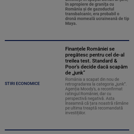
în apropiere de graniţa cu
România şi de gazoductul
transbalcanic, era probabil o
dronă momeală ucraineană de tip
Maya.
Finanțele României se
pregătesc pentru cel de-al
treilea test. Standard &
Poor’s decide dacă scapăm
de „junk”
România a scapat din nou de
STIRI ECONOMICE
retrogradarea la categoria „junk”.
Agenția Moody's, a reconfirmat
ratingul României, dar cu
perspectivă negativă. Asta
înseamnă că țara noastră rămâne
pe ultima treaptă recomandată
investițiilor.