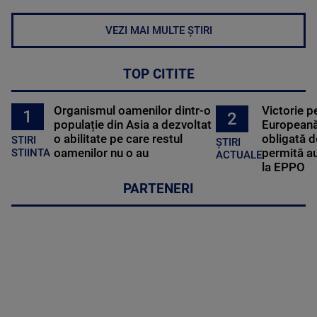
VEZI MAI MULTE ȘTIRI
TOP CITITE
Organismul oamenilor dintr-o
Victorie p
1
2
populație din Asia a dezvoltat
Europeană
o abilitate pe care restul
obligată d
STIRI
ȘTIRI
oamenilor nu o au
permită au
STIINTA
ACTUALE
la EPPO
PARTENERI