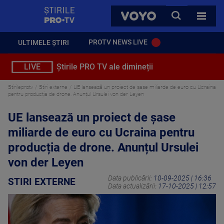
StirilePROTV
CAUTA
VOYO
TOATE 
PROTV NEWS LIVE
ULTIMELE ȘTIRI
LIVE
Știrile PRO TV ale dimineții
Stirileprotv
Stiri externe
UE lansează un proiect de șase miliarde de euro cu Ucraina
pentru producția de drone. Anunțul Ursulei von der Leyen
UE lansează un proiect de șase
miliarde de euro cu Ucraina pentru
producția de drone. Anunțul Ursulei
von der Leyen
Data publicării:
10-09-2025 | 16:36
STIRI EXTERNE
Data actualizării:
17-10-2025 | 12:57