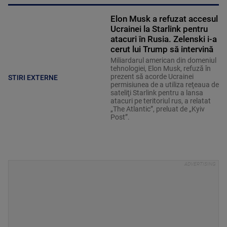
Elon Musk a refuzat accesul
Ucrainei la Starlink pentru
atacuri în Rusia. Zelenski i-a
cerut lui Trump să intervină
Miliardarul american din domeniul
tehnologiei, Elon Musk, refuză în
prezent să acorde Ucrainei
STIRI EXTERNE
permisiunea de a utiliza reţeaua de
sateliţi Starlink pentru a lansa
atacuri pe teritoriul rus, a relatat
„The Atlantic”, preluat de „Kyiv
Post”.