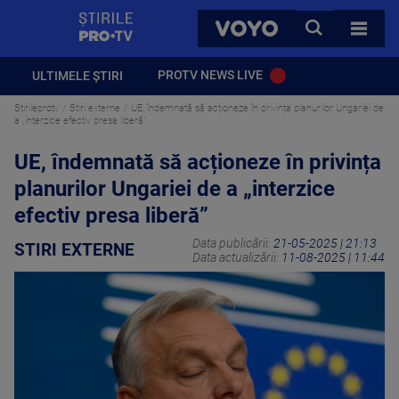
StirilePROTV
CAUTA
VOYO
TOATE 
PROTV NEWS LIVE
ULTIMELE ȘTIRI
Stirileprotv
Stiri externe
UE, îndemnată să acționeze în privința planurilor Ungariei de
a „interzice efectiv presa liberă”
UE, îndemnată să acționeze în privința
planurilor Ungariei de a „interzice
efectiv presa liberă”
Data publicării:
21-05-2025 | 21:13
STIRI EXTERNE
Data actualizării:
11-08-2025 | 11:44