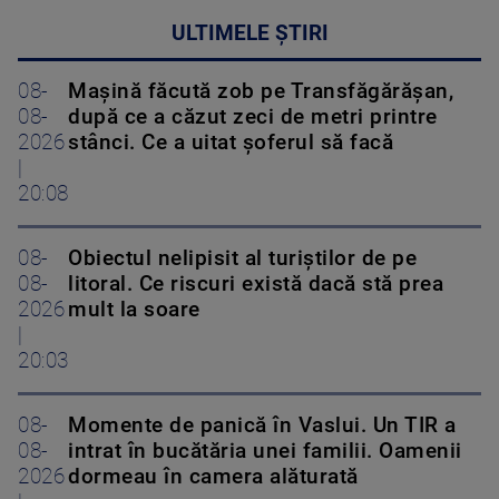
ULTIMELE ȘTIRI
08-
Mașină făcută zob pe Transfăgărășan,
08-
după ce a căzut zeci de metri printre
2026
stânci. Ce a uitat șoferul să facă
|
20:08
08-
Obiectul nelipisit al turiștilor de pe
08-
litoral. Ce riscuri există dacă stă prea
2026
mult la soare
|
20:03
08-
Momente de panică în Vaslui. Un TIR a
08-
intrat în bucătăria unei familii. Oamenii
2026
dormeau în camera alăturată