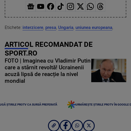
Etichete:
interzicere
,
presa
,
Ungaria
,
uniunea europeana
,
ARTICOL RECOMANDAT DE
SPORT.RO
FOTO | Imaginea cu Vladimir Putin
care a stârnit revoltă! Ucrainenii
acuză lipsă de reacție la nivel
mondial
UGĂ ȘTIRILE PROTV CA SURSĂ PREFERATĂ
URMĂREȘTE ȘTIRILE PROTV ÎN GOOGLE 