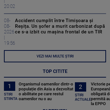
|
20:02
08-
Accident cumplit între Timișoara și
08-
Reșița. Un șofer a murit carbonizat după
2026
ce s-a izbit cu mașina frontal de un TIR
|
19:56
VEZI MAI MULTE ȘTIRI
TOP CITITE
Organismul oamenilor dintr-o
Victorie p
1
2
populație din Asia a dezvoltat
Europeană
o abilitate pe care restul
obligată d
STIRI
ȘTIRI
oamenilor nu o au
permită au
STIINTA
ACTUALE
la EPPO