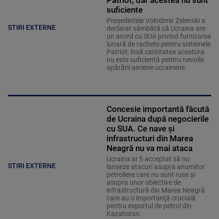
Patriot, dar acestea nu sunt
suficiente
Preşedintele Volodimir Zelenski a
STIRI EXTERNE
declarat sâmbătă că Ucraina are
un acord cu SUA privind furnizarea
lunară de rachete pentru sistemele
Patriot, însă cantitatea acestora
nu este suficientă pentru nevoile
apărării aeriene ucrainene.
Concesie importantă făcută
de Ucraina după negocierile
cu SUA. Ce nave şi
infrastructuri din Marea
Neagră nu va mai ataca
Ucraina ar fi acceptat să nu
STIRI EXTERNE
lanseze atacuri asupra anumitor
petroliere care nu sunt ruse şi
asupra unor obiective de
infrastructură din Marea Neagră
care au o importanţă crucială
pentru exportul de petrol din
Kazahstan.