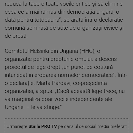
reducă la tăcere toate vocile critice și să elimine
ceea ce a mai rămas din democrația ungară, o
dată pentru totdeauna”, se arată într-o declarație
comună semnată de sute de organizații civice și
de presă.
Comitetul Helsinki din Ungaria (HHC), o
organizație pentru drepturile omului, a descris
proiectul de lege drept „un punct de cotitură
întunecat în erodarea normelor democratice”. Într-
o declarație, Márta Pardavi, co-președinta
organizației, a spus: „Dacă această lege trece, nu
va marginaliza doar vocile independente ale
Ungariei – le va stinge.”
Urmărește
Știrile PRO TV
pe canalul de social media preferat: