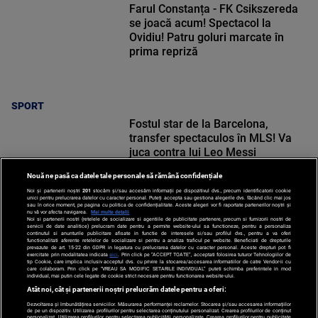
Farul Constanța - FK Csikszereda
se joacă acum! Spectacol la
Ovidiu! Patru goluri marcate în
prima repriză
SPORT
Fostul star de la Barcelona,
transfer spectaculos în MLS! Va
juca contra lui Leo Messi
Nouă ne pasă ca datele tale personale să rămână confidențiale
Noi și partenerii noștri
201
stocăm și/sau accesăm informații pe dispozitivul dvs., precum identificatorii cookie
unici pentru prelucrarea datelor cu caracter personal. Puteți accepta sau gestiona alegerile dvs. făcând clic mai jos
sau în orice moment, pe pagina cu politica de confidențialitate. Aceste alegeri vor fi raportate partenerilor noștri și
nu vă vor afecta navigarea.
Mai multe detalii
SPORT
Noi si partenerii nostri (retelele de socializare si agentiile de publicitate partenere, precum si furnizorii nostri de
servicii de date analitice) prelucram date pentru a permite website-ului sa functioneze, pentru a personaliza
continutul si anunturile publicitare afisate in functie de interesele si/sau profilul dvs., pentru a va oferi
functionalitati aferente retelelor de socializare si pentru a analiza traficul pe website. Beneficiati de drepturile
prevazute de art. 15-22 din GDPR in legatura cu prelucrarea datelor cu caracter personal. Aceste drepturi pot fi
exercitate prin modalitatea indicata
aici
. Prin click pe “ACCEPT TOATE”, acceptati folosirea tuturor Tehnologiilor de
tip Cookie, care implica inclusiv acceptul dvs. cu privire la stocarea/accesarea informatiilor de catre Vendor-ii cu
care colaboram. Prin click pe “VREAU SA MODIFIC SETARILE INDIVIDUAL” puteti schimba preferintele in mod
individual, mai putin cele legate de cookie strict necesare pentru functionarea website-ului.
Atât noi, cât și partenerii noștri prelucrăm datele pentru a oferi:
Dezvoltarea și îmbunătățirea serviciilor. Măsurarea performanței reclamelor. Stocarea și/sau accesarea informațiilor
de pe un dispozitiv. Utilizarea profilurilor pentru selectarea conținutului personalizat. Crearea profilurilor de conținut
personalizat. Utilizarea profilurilor pentru selectarea publicității personalizate. Crearea profilurilor pentru publicitate