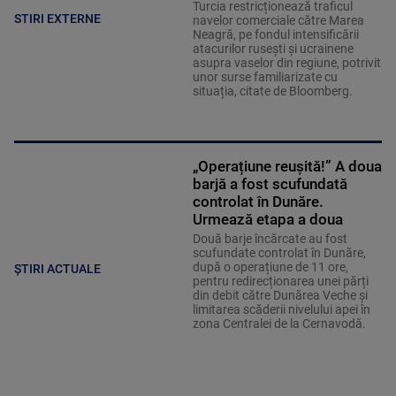
Turcia restricționează traficul
STIRI EXTERNE
navelor comerciale către Marea
Neagră, pe fondul intensificării
atacurilor rusești și ucrainene
asupra vaselor din regiune, potrivit
unor surse familiarizate cu
situația, citate de Bloomberg.
„Operațiune reușită!” A doua
barjă a fost scufundată
controlat în Dunăre.
Urmează etapa a doua
Două barje încărcate au fost
scufundate controlat în Dunăre,
după o operațiune de 11 ore,
ȘTIRI ACTUALE
pentru redirecționarea unei părți
din debit către Dunărea Veche și
limitarea scăderii nivelului apei în
zona Centralei de la Cernavodă.