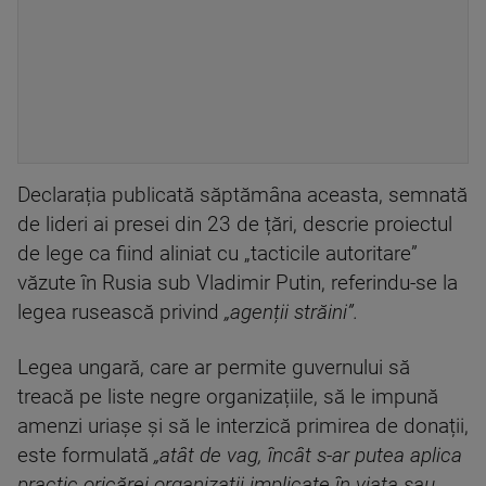
Declarația publicată săptămâna aceasta, semnată
de lideri ai presei din 23 de țări, descrie proiectul
de lege ca fiind aliniat cu „tacticile autoritare”
văzute în Rusia sub Vladimir Putin, referindu-se la
legea rusească privind
„agenții străini”.
Legea ungară, care ar permite guvernului să
treacă pe liste negre organizațiile, să le impună
amenzi uriașe și să le interzică primirea de donații,
este formulată
„atât de vag, încât s-ar putea aplica
practic oricărei organizații implicate în viața sau