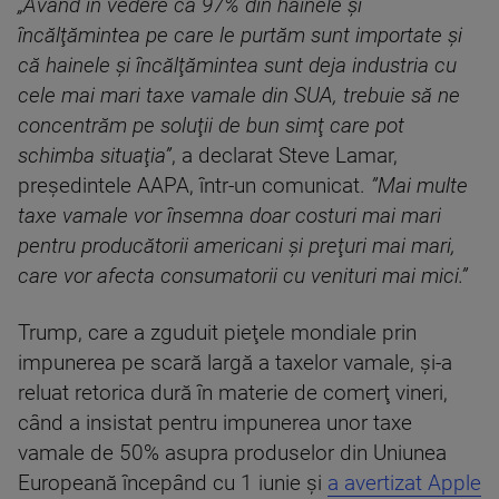
„Având în vedere că 97% din hainele şi
încălţămintea pe care le purtăm sunt importate şi
că hainele şi încălţămintea sunt deja industria cu
cele mai mari taxe vamale din SUA, trebuie să ne
concentrăm pe soluţii de bun simţ care pot
schimba situaţia”
, a declarat Steve Lamar,
preşedintele AAPA, într-un comunicat.
”Mai multe
taxe vamale vor însemna doar costuri mai mari
pentru producătorii americani şi preţuri mai mari,
care vor afecta consumatorii cu venituri mai mici.”
Trump, care a zguduit pieţele mondiale prin
impunerea pe scară largă a taxelor vamale, şi-a
reluat retorica dură în materie de comerţ vineri,
când a insistat pentru impunerea unor taxe
vamale de 50% asupra produselor din Uniunea
Europeană începând cu 1 iunie şi
a avertizat Apple