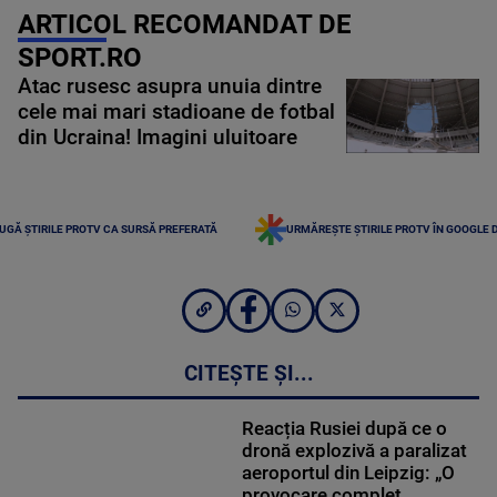
ARTICOL RECOMANDAT DE
SPORT.RO
Atac rusesc asupra unuia dintre
cele mai mari stadioane de fotbal
din Ucraina! Imagini uluitoare
UGĂ ȘTIRILE PROTV CA SURSĂ PREFERATĂ
URMĂREȘTE ȘTIRILE PROTV ÎN GOOGLE 
CITEȘTE ȘI...
Reacția Rusiei după ce o
dronă explozivă a paralizat
aeroportul din Leipzig: „O
provocare complet