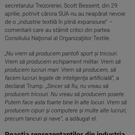
secretarului Trezoreriei, Scott Bessent, din 29
aprilie, potrivit cărora SUA nu au neapărat nevoie
de o „industrie textilă în plină expansiune” –
comentarii care au stârnit critici din partea
Consiliului Naţional al Organizaţiilor Textile.
„Nu vrem să producem pantofi sport şi tricouri.
Vrem să producem echipament militar. Vrem să
producem lucruri mari. Vrem să producem, să
facem lucruri legate de inteligenţa artificială”,
a
declarat Trump.
„Sincer să fiu, nu vreau să
producem tricouri. Nu vreau să producem şosete.
Putem face asta foarte bine în alte locuri. Vrem să
producem cipuri şi computere şi multe alte lucruri,
precum tancuri şi nave”,
a adăugat el.
Reacția reprezentanților din industria