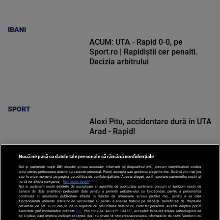
IBANI
ACUM: UTA - Rapid 0-0, pe
Sport.ro | Rapidiștii cer penalti.
Decizia arbitrului
SPORT
Alexi Pitu, accidentare dură în UTA
Arad - Rapid!
Nouă ne pasă ca datele tale personale să rămână confidențiale
Noi și partenerii noștri
201
stocăm și/sau accesăm informații pe dispozitivul dvs., precum identificatorii cookie
unici pentru prelucrarea datelor cu caracter personal. Puteți accepta sau gestiona alegerile dvs. făcând clic mai jos
sau în orice moment, pe pagina cu politica de confidențialitate. Aceste alegeri vor fi raportate partenerilor noștri și
nu vă vor afecta navigarea.
Mai multe detalii
Noi si partenerii nostri (retelele de socializare si agentiile de publicitate partenere, precum si furnizorii nostri de
SPORT
servicii de date analitice) prelucram date pentru a permite website-ului sa functioneze, pentru a personaliza
continutul si anunturile publicitare afisate in functie de interesele si/sau profilul dvs., pentru a va oferi
functionalitati aferente retelelor de socializare si pentru a analiza traficul pe website. Beneficiati de drepturile
prevazute de art. 15-22 din GDPR in legatura cu prelucrarea datelor cu caracter personal. Aceste drepturi pot fi
exercitate prin modalitatea indicata
aici
. Prin click pe “ACCEPT TOATE”, acceptati folosirea tuturor Tehnologiilor de
tip Cookie, care implica inclusiv acceptul dvs. cu privire la stocarea/accesarea informatiilor de catre Vendor-ii cu