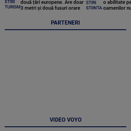
STIRI
două țări europene. Are doar
o abilitate p
STIRI
TURISM
3 metri și două fusuri orare
oamenilor nu
STIINTA
PARTENERI
VIDEO VOYO