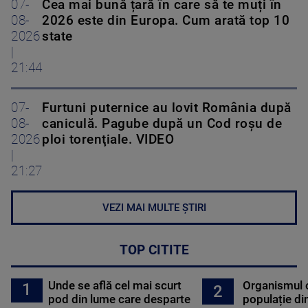
07-
Cea mai bună țară în care să te muți în
08-
2026 este din Europa. Cum arată top 10
2026
state
|
21:44
07-
Furtuni puternice au lovit România după
08-
caniculă. Pagube după un Cod roşu de
2026
ploi torenţiale. VIDEO
|
21:27
VEZI MAI MULTE ȘTIRI
TOP CITITE
Unde se află cel mai scurt
Organismul 
1
2
pod din lume care desparte
populație di