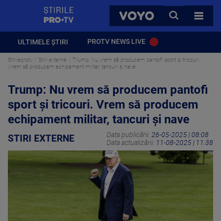
StirilePROTV
CAUTA
VOYO
TOATE 
PROTV NEWS LIVE
ULTIMELE ȘTIRI
Stirileprotv
Stiri externe
Trump: Nu vrem să producem pantofi sport şi tricouri.
Vrem să producem echipament militar, tancuri și nave
Trump: Nu vrem să producem pantofi
sport şi tricouri. Vrem să producem
echipament militar, tancuri și nave
Data publicării:
26-05-2025 | 08:08
STIRI EXTERNE
Data actualizării:
11-08-2025 | 11:38