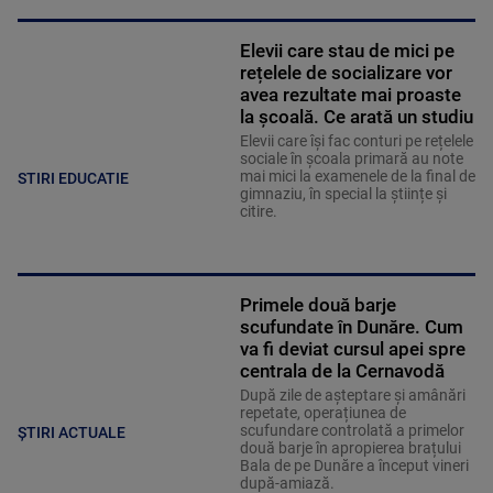
Elevii care stau de mici pe
rețelele de socializare vor
avea rezultate mai proaste
la școală. Ce arată un studiu
Elevii care îşi fac conturi pe rețelele
sociale în școala primară au note
mai mici la examenele de la final de
STIRI EDUCATIE
gimnaziu, în special la științe și
citire.
Primele două barje
scufundate în Dunăre. Cum
va fi deviat cursul apei spre
centrala de la Cernavodă
După zile de așteptare și amânări
repetate, operațiunea de
scufundare controlată a primelor
ȘTIRI ACTUALE
două barje în apropierea brațului
Bala de pe Dunăre a început vineri
după-amiază.