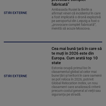
fabricată”
Ambasada Rusiei la Berlin a
STIRI EXTERNE
afirmat vineri că incidentul în care
a fost implicată o dronă explozivă
pe aeroportul din Leipzig a fost o
„provocare complet fabricată”,
menită să acuze Moscova.
Cea mai bună țară în care să
te muți în 2026 este din
Europa. Cum arată top 10
state
Estonia ocupă primul loc în
clasamentul global al celor mai
bune țări și teritorii în care oamenii
STIRI EXTERNE
se pot reloca în 2026, potrivit
Global Relocation Index, un nou
clasament care analizează criterii
precum costul general al vieții sau
siguranța pe stradă.