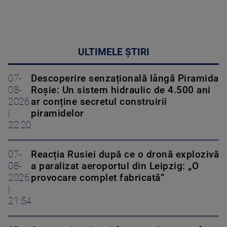
ULTIMELE ȘTIRI
07-
Descoperire senzațională lângă Piramida
08-
Roșie: Un sistem hidraulic de 4.500 ani
2026
ar conține secretul construirii
|
piramidelor
22:20
07-
Reacția Rusiei după ce o dronă explozivă
08-
a paralizat aeroportul din Leipzig: „O
2026
provocare complet fabricată”
|
21:54