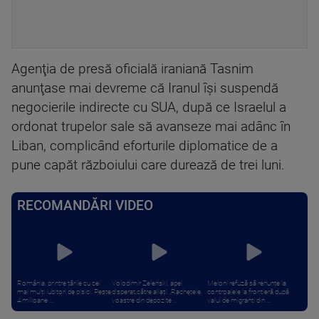
Agenţia de presă oficială iraniană Tasnim
anunţase mai devreme că Iranul îşi suspendă
negocierile indirecte cu SUA, după ce Israelul a
ordonat trupelor sale să avanseze mai adânc în
Liban, complicând eforturile diplomatice de a
pune capăt războiului care durează de trei luni.
RECOMANDĂRI VIDEO
România, printre țările cu cei
Volodimir Zelenski, apel
Meloni refuză să renunțe la
mai mulți iubitori de pisici. Peste
disperat către aliați: „Rachetele
controalele la frontieră după
4 milioane ...
voastre din depozite ...
valul de migranți din ...