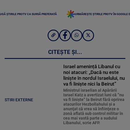
UGĂ ȘTIRILE PROTV CA SURSĂ PREFERATĂ
URMĂREȘTE ȘTIRILE PROTV ÎN GOOGLE 
CITEȘTE ȘI...
Israel amenință Libanul cu
noi atacuri: „Dacă nu este
liniște în nordul Israelului, nu
va fi liniște nici la Beirut”
Ministrul israelian al Apărării
Israel Katz a avertizat luni că ”nu
va fi linişte” la Beirut fără oprirea
STIRI EXTERNE
atacurilor Hezbollahului şi a
anunţat că vrea să înfiinţeze o
zonă aflată sub control militar în
cea mai vastă parte a sudului
Libanului, scrie AFP.