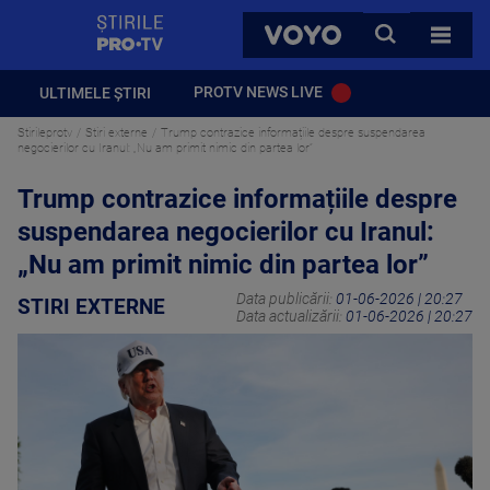
StirilePROTV
CAUTA
VOYO
TOATE 
PROTV NEWS LIVE
ULTIMELE ȘTIRI
Stirileprotv
Stiri externe
Trump contrazice informațiile despre suspendarea
negocierilor cu Iranul: „Nu am primit nimic din partea lor”
Trump contrazice informațiile despre
suspendarea negocierilor cu Iranul:
„Nu am primit nimic din partea lor”
Data publicării:
01-06-2026 | 20:27
STIRI EXTERNE
Data actualizării:
01-06-2026 | 20:27