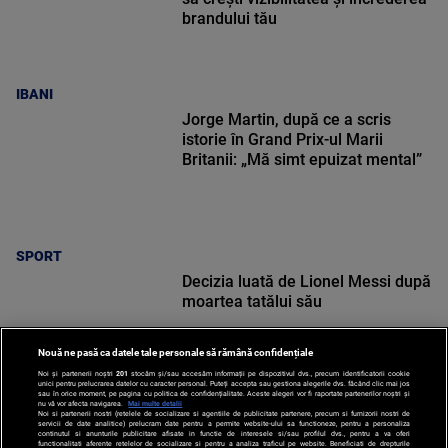
brandului tău
IBANI
Jorge Martin, după ce a scris
istorie în Grand Prix-ul Marii
Britanii: „Mă simt epuizat mental”
SPORT
Decizia luată de Lionel Messi după
moartea tatălui său
Nouă ne pasă ca datele tale personale să rămână confidențiale
Noi și partenerii noștri
201
stocăm și/sau accesăm informații pe dispozitivul dvs., precum identificatorii cookie
unici pentru prelucrarea datelor cu caracter personal. Puteți accepta sau gestiona alegerile dvs. făcând clic mai jos
sau în orice moment, pe pagina cu politica de confidențialitate. Aceste alegeri vor fi raportate partenerilor noștri și
nu vă vor afecta navigarea.
Mai multe detalii
Noi si partenerii nostri (retelele de socializare si agentiile de publicitate partenere, precum si furnizorii nostri de
SPORT
servicii de date analitice) prelucram date pentru a permite website-ului sa functioneze, pentru a personaliza
continutul si anunturile publicitare afisate in functie de interesele si/sau profilul dvs., pentru a va oferi
functionalitati aferente retelelor de socializare si pentru a analiza traficul pe website. Beneficiati de drepturile