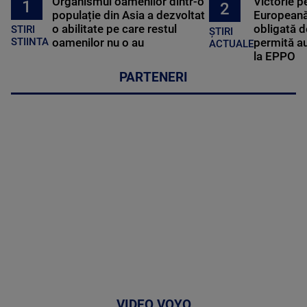
Organismul oamenilor dintr-o
Victorie p
1
2
populație din Asia a dezvoltat
Europeană
o abilitate pe care restul
obligată d
STIRI
ȘTIRI
oamenilor nu o au
permită au
STIINTA
ACTUALE
la EPPO
PARTENERI
VIDEO VOYO