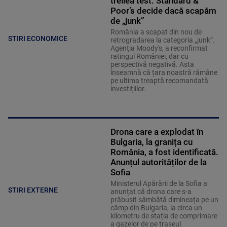
treilea test. Standard &
Poor’s decide dacă scapăm
de „junk”
România a scapat din nou de
STIRI ECONOMICE
retrogradarea la categoria „junk”.
Agenția Moody's, a reconfirmat
ratingul României, dar cu
perspectivă negativă. Asta
înseamnă că țara noastră rămâne
pe ultima treaptă recomandată
investițiilor.
Drona care a explodat în
Bulgaria, la granița cu
România, a fost identificată.
Anunțul autorităților de la
Sofia
Ministerul Apărării de la Sofia a
STIRI EXTERNE
anunțat că drona care s-a
prăbușit sâmbătă dimineața pe un
câmp din Bulgaria, la circa un
kilometru de stația de comprimare
a gazelor de pe traseul