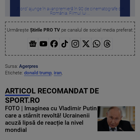
„Fjord” ajunge în avanpremieră în 90 de cinematografe din
Român
România. Filmul lui ...
Urmărește
Știrile PRO TV
pe canalul de social media preferat:
Sursa:
Agerpres
Etichete:
donald trump
,
iran
,
ARTICOL RECOMANDAT DE
SPORT.RO
FOTO | Imaginea cu Vladimir Putin
care a stârnit revoltă! Ucrainenii
acuză lipsă de reacție la nivel
mondial