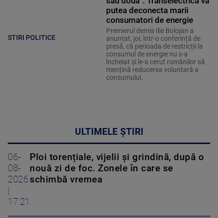
sau două". Transelectrica va
putea deconecta marii
consumatori de energie
Premierul demis Ilie Bolojan a
STIRI POLITICE
anunțat, joi, într-o conferință de
presă, că perioada de restricții la
consumul de energie nu s-a
încheiat și le-a cerut românilor să
mențină reducerea voluntară a
consumului.
ULTIMELE ȘTIRI
06-
Ploi torențiale, vijelii și grindină, după o
08-
nouă zi de foc. Zonele în care se
2026
schimbă vremea
|
17:21