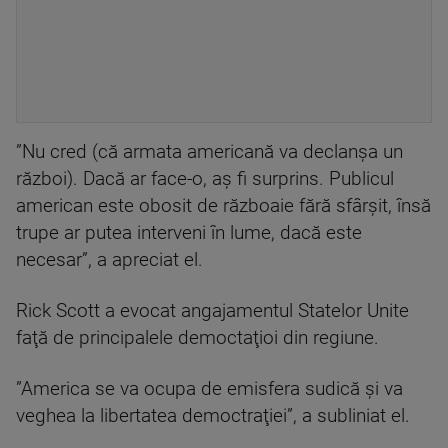
”Nu cred (că armata americană va declanşa un
război). Dacă ar face-o, aş fi surprins. Publicul
american este obosit de războaie fără sfârşit, însă
trupe ar putea interveni în lume, dacă este
necesar”, a apreciat el.
Rick Scott a evocat angajamentul Statelor Unite
faţă de principalele democtaţioi din regiune.
”America se va ocupa de emisfera sudică şi va
veghea la libertatea democtraţiei”, a subliniat el.