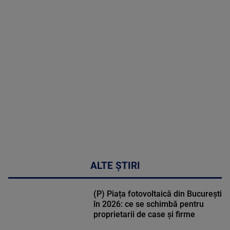
MAI
MULTE
DETALII
49:04
ALTE ȘTIRI
(P) Piața fotovoltaică din București
în 2026: ce se schimbă pentru
proprietarii de case și firme