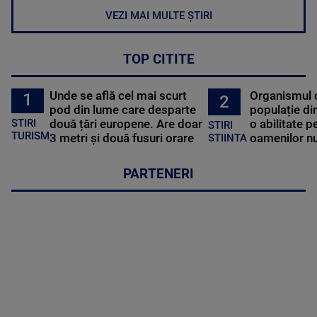
VEZI MAI MULTE ȘTIRI
TOP CITITE
Unde se află cel mai scurt
Organismul 
1
2
pod din lume care desparte
populație di
STIRI
două țări europene. Are doar
o abilitate p
STIRI
TURISM
3 metri și două fusuri orare
oamenilor nu
STIINTA
PARTENERI