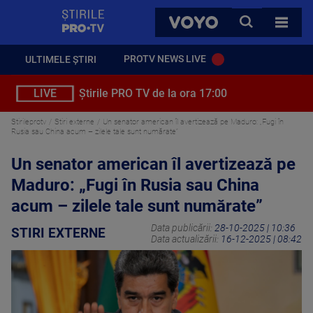
StirilePROTV
CAUTA
VOYO
TOATE 
PROTV NEWS LIVE
ULTIMELE ȘTIRI
LIVE
Știrile PRO TV de la ora 17:00
Stirileprotv
Stiri externe
Un senator american îl avertizează pe Maduro: „Fugi în
Rusia sau China acum – zilele tale sunt numărate”
Un senator american îl avertizează pe
Maduro: „Fugi în Rusia sau China
acum – zilele tale sunt numărate”
Data publicării:
28-10-2025 | 10:36
STIRI EXTERNE
Data actualizării:
16-12-2025 | 08:42