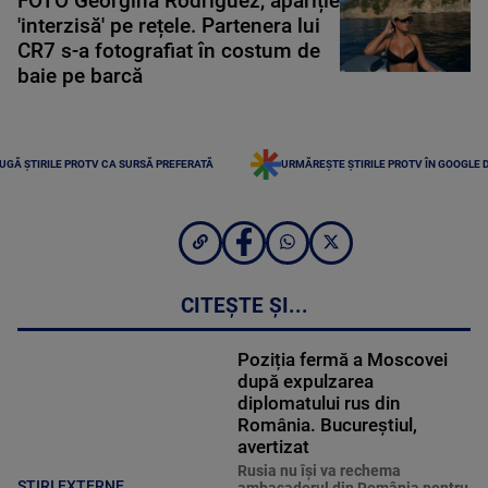
FOTO Georgina Rodriguez, apariție
'interzisă' pe rețele. Partenera lui
CR7 s-a fotografiat în costum de
baie pe barcă
UGĂ ȘTIRILE PROTV CA SURSĂ PREFERATĂ
URMĂREȘTE ȘTIRILE PROTV ÎN GOOGLE 
CITEȘTE ȘI...
Poziția fermă a Moscovei
după expulzarea
diplomatului rus din
România. Bucureștiul,
avertizat
Rusia nu îşi va rechema
STIRI EXTERNE