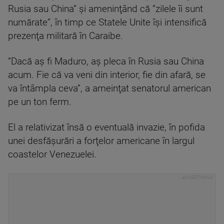
Rusia sau China” şi ameninţând că ”zilele îi sunt
numărate”, în timp ce Statele Unite îşi intensifică
prezenţa militară în Caraibe.
”Dacă aş fi Maduro, aş pleca în Rusia sau China
acum. Fie că va veni din interior, fie din afară, se
va întâmpla ceva”, a ameinţat senatorul american
pe un ton ferm.
El a relativizat însă o eventuală invazie, în pofida
unei desfăşurări a forţelor americane în largul
coastelor Venezuelei.