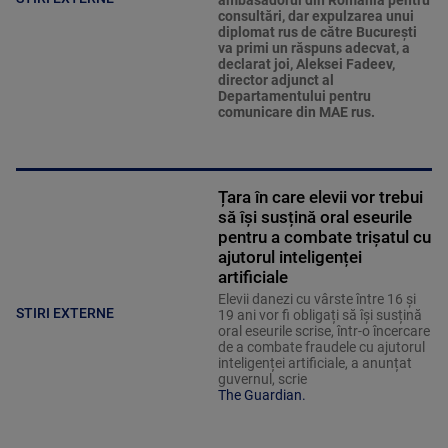
ambasadorul din România pentru
consultări, dar expulzarea unui
diplomat rus de către Bucureşti
va primi un răspuns adecvat, a
declarat joi, Aleksei Fadeev,
director adjunct al
Departamentului pentru
comunicare din MAE rus.
Țara în care elevii vor trebui
să își susțină oral eseurile
pentru a combate trișatul cu
ajutorul inteligenței
artificiale
Elevii danezi cu vârste între 16 și
STIRI EXTERNE
19 ani vor fi obligați să își susțină
oral eseurile scrise, într-o încercare
de a combate fraudele cu ajutorul
inteligenței artificiale, a anunțat
guvernul, scrie
The Guardian.