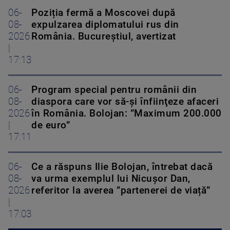
06-
Poziția fermă a Moscovei după
08-
expulzarea diplomatului rus din
2026
România. Bucureștiul, avertizat
|
17:13
06-
Program special pentru românii din
08-
diaspora care vor să-şi înfiinţeze afaceri
2026
în România. Bolojan: ”Maximum 200.000
|
de euro”
17:11
06-
Ce a răspuns Ilie Bolojan, întrebat dacă
08-
va urma exemplul lui Nicușor Dan,
2026
referitor la averea ”partenerei de viață”
|
17:03