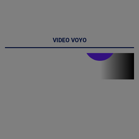
VIDEO VOYO
Stirile PRO TV
Stirile PRO
TV # 13.00 -
06 August
2026