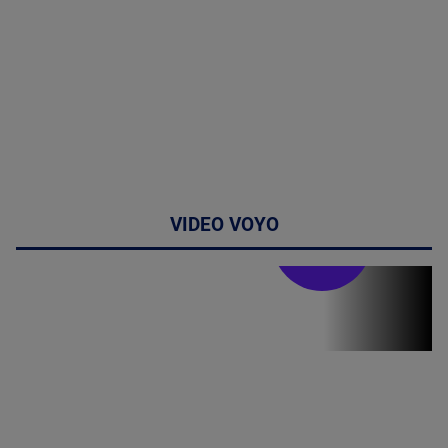
VIDEO VOYO
Stirile PRO TV
Stirile PRO