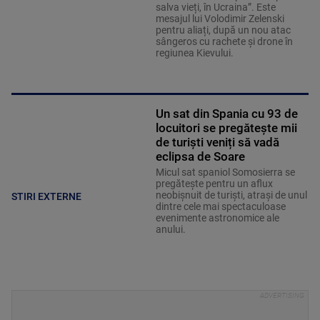
salva vieți, în Ucraina”. Este
mesajul lui Volodimir Zelenski
pentru aliați, după un nou atac
sângeros cu rachete și drone în
regiunea Kievului.
Un sat din Spania cu 93 de
locuitori se pregătește mii
de turiști veniți să vadă
eclipsa de Soare
Micul sat spaniol Somosierra se
pregătește pentru un aflux
neobișnuit de turiști, atrași de unul
STIRI EXTERNE
dintre cele mai spectaculoase
evenimente astronomice ale
anului.