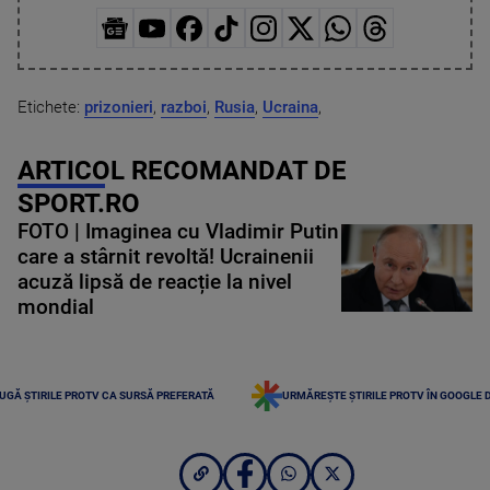
Etichete:
prizonieri
,
razboi
,
Rusia
,
Ucraina
,
ARTICOL RECOMANDAT DE
SPORT.RO
FOTO | Imaginea cu Vladimir Putin
care a stârnit revoltă! Ucrainenii
acuză lipsă de reacție la nivel
mondial
UGĂ ȘTIRILE PROTV CA SURSĂ PREFERATĂ
URMĂREȘTE ȘTIRILE PROTV ÎN GOOGLE 