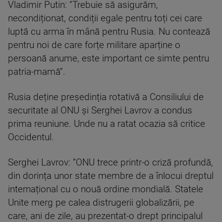
Vladimir Putin: ”Trebuie să asigurăm,
necondiționat, condiții egale pentru toți cei care
luptă cu arma în mână pentru Rusia. Nu contează
pentru noi de care forțe militare aparține o
persoană anume, este important ce simte pentru
patria-mamă”.
Rusia deține președinția rotativă a Consiliului de
securitate al ONU și Serghei Lavrov a condus
prima reuniune. Unde nu a ratat ocazia să critice
Occidentul.
Serghei Lavrov: ”ONU trece printr-o criză profundă,
din dorința unor state membre de a înlocui dreptul
internațional cu o nouă ordine mondială. Statele
Unite merg pe calea distrugerii globalizării, pe
care, ani de zile, au prezentat-o drept principalul