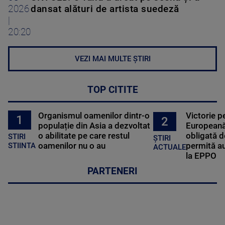
2026
dansat alături de artista suedeză
|
20:20
VEZI MAI MULTE ȘTIRI
TOP CITITE
Organismul oamenilor dintr-o
Victorie p
1
2
populație din Asia a dezvoltat
Europeană
o abilitate pe care restul
obligată d
STIRI
ȘTIRI
oamenilor nu o au
permită au
STIINTA
ACTUALE
la EPPO
PARTENERI