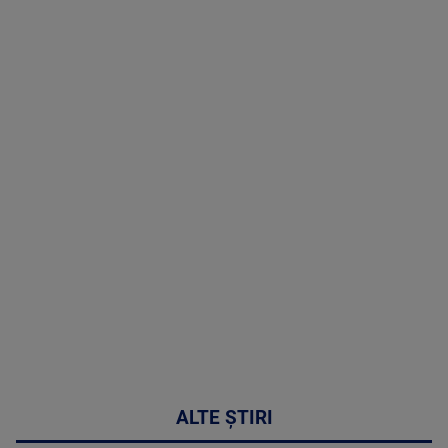
TV # 19.00 -
8 August
2026
MAI
MULTE
DETALII
30:33
ALTE ȘTIRI