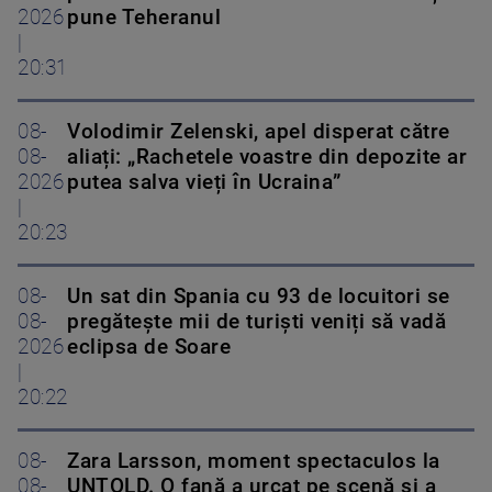
2026
pune Teheranul
|
20:31
08-
Volodimir Zelenski, apel disperat către
08-
aliați: „Rachetele voastre din depozite ar
2026
putea salva vieți în Ucraina”
|
20:23
08-
Un sat din Spania cu 93 de locuitori se
08-
pregătește mii de turiști veniți să vadă
2026
eclipsa de Soare
|
20:22
08-
Zara Larsson, moment spectaculos la
08-
UNTOLD. O fană a urcat pe scenă și a