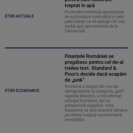
treptat în apă
Pe Dunăre continuă operațiunea
ȘTIRI ACTUALE
de scufundare controlată a celor
patru barje, ca să ajungă cât mai
multă apă spre centrala de la
Cernavodă.
Finanțele României se
pregătesc pentru cel de-al
treilea test. Standard &
Poor’s decide dacă scapăm
de „junk”
România a scapat din nou de
STIRI ECONOMICE
retrogradarea la categoria „junk”.
Agenția Moody's, a reconfirmat
ratingul României, dar cu
perspectivă negativă. Asta
înseamnă că țara noastră rămâne
pe ultima treaptă recomandată
investițiilor.