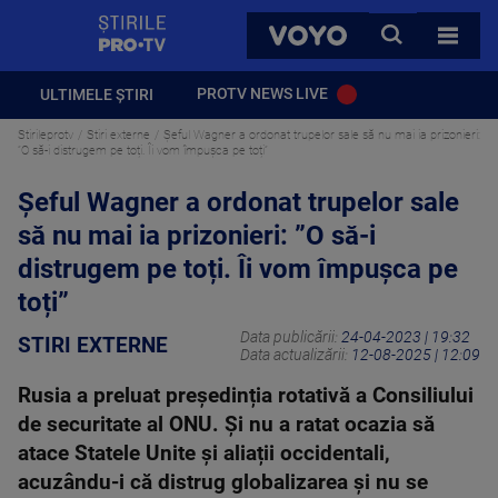
StirilePROTV
CAUTA
VOYO
TOATE 
PROTV NEWS LIVE
ULTIMELE ȘTIRI
Stirileprotv
Stiri externe
Șeful Wagner a ordonat trupelor sale să nu mai ia prizonieri:
”O să-i distrugem pe toți. Îi vom împușca pe toți”
Șeful Wagner a ordonat trupelor sale
să nu mai ia prizonieri: ”O să-i
distrugem pe toți. Îi vom împușca pe
toți”
Data publicării:
24-04-2023 | 19:32
STIRI EXTERNE
Data actualizării:
12-08-2025 | 12:09
Rusia a preluat președinția rotativă a Consiliului
de securitate al ONU. Și nu a ratat ocazia să
atace Statele Unite și aliații occidentali,
acuzându-i că distrug globalizarea și nu se