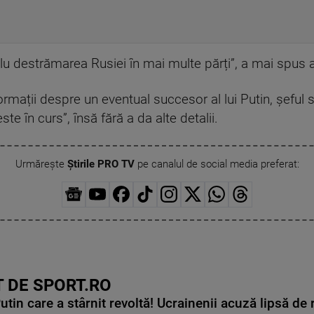
plu destrămarea Rusiei în mai multe părți”, a mai spus 
ormații despre un eventual succesor al lui Putin, șeful s
e în curs”, însă fără a da alte detalii.
Urmărește
Știrile PRO TV
pe canalul de social media preferat:
 DE SPORT.RO
in care a stârnit revoltă! Ucrainenii acuză lipsă de r