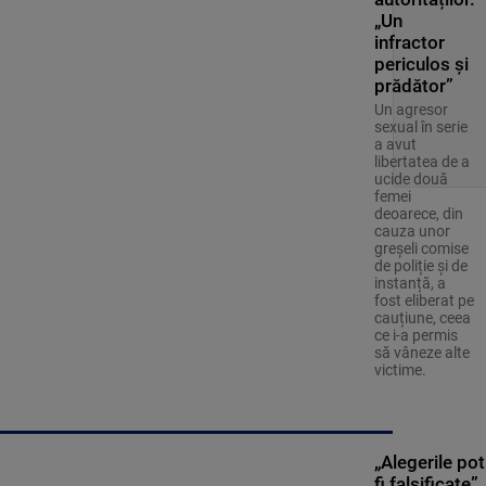
„Un
infractor
periculos și
prădător”
Un agresor
sexual în serie
a avut
libertatea de a
ucide două
femei
deoarece, din
cauza unor
greșeli comise
de poliție și de
instanță, a
fost eliberat pe
cauțiune, ceea
ce i-a permis
să vâneze alte
victime.
„Alegerile pot
fi falsificate”.