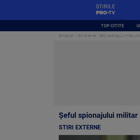
StirilePROTV
TOP CITITE
U
Stirileprotv
Stiri externe
Șeful spionajului militar u
Șeful spionajului milita
STIRI EXTERNE