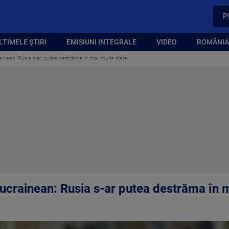
P
LTIMELE ȘTIRI
EMISIUNI INTEGRALE
VIDEO
ROMÂNIA,
crainean: Rusia s-ar putea destrăma în mai multe state
r ucrainean: Rusia s-ar putea destrăma în 