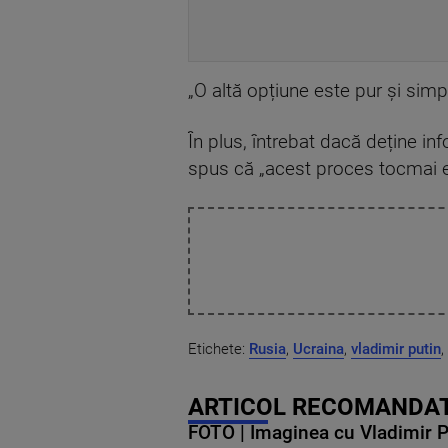
„O altă opțiune este pur și sim
În plus, întrebat dacă deține inf
spus că „acest proces tocmai est
Etichete:
Rusia
,
Ucraina
,
vladimir putin
,
ARTICOL RECOMANDAT
FOTO | Imaginea cu Vladimir Put