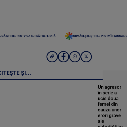
UGĂ ȘTIRILE PROTV CA SURSĂ PREFERATĂ
URMĂREȘTE ȘTIRILE PROTV ÎN GOOGLE 
CITEȘTE ȘI...
Un agresor
în serie a
ucis două
femei din
cauza unor
erori grave
ale
autorităților.