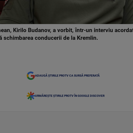
nean, Kirilo Budanov, a vorbit, într-un interviu acorda
pă schimbarea conducerii de la Kremlin.
ADAUGĂ ȘTIRILE PROTV CA SURSĂ PREFERATĂ
URMĂREȘTE ȘTIRILE PROTV ÎN GOOGLE DISCOVER