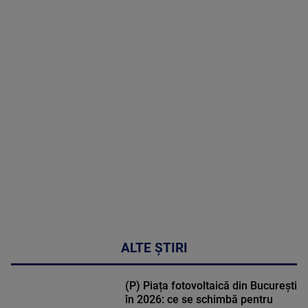
2026
MAI
MULTE
DETALII
50:27
ALTE ȘTIRI
(P) Piața fotovoltaică din București
în 2026: ce se schimbă pentru