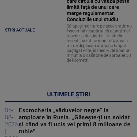
care circulă cu viteză peste
limită față de unul care
merge regulamentar.
Concluziile unui studiu
Să apeși mai tare pe accelerație nu
ȘTIRI ACTUALE
înseamnă neapărat că ajungi mai
repede la destinație. Un studiu
recent, bazat pe monitorizarea a
mii de deplasări arată că timpul
câștigat este, în medie, de doar un
minut la o călătorie de aproape 50
de kilometri.
ULTIMELE ȘTIRI
05-
Escrocheria „văduvelor negre” ia
08-
amploare în Rusia. „Găsește-ți un soldat
2026
și când va fi ucis vei primi 8 milioane de
|
ruble”