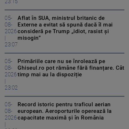
23:15
05-
Aflat în SUA, ministrul britanic de
08-
Externe a evitat să spună dacă îl mai
2026
consideră pe Trump „idiot, rasist și
|
misogin”
23:07
05-
Primăriile care nu se înrolează pe
08-
Ghiseul.ro pot rămâne fără finanțare. Cât
2026
timp mai au la dispoziție
|
23:02
05-
Record istoric pentru traficul aerian
08-
european. Aeroporturile operează la
2026
capacitate maximă și în România
|