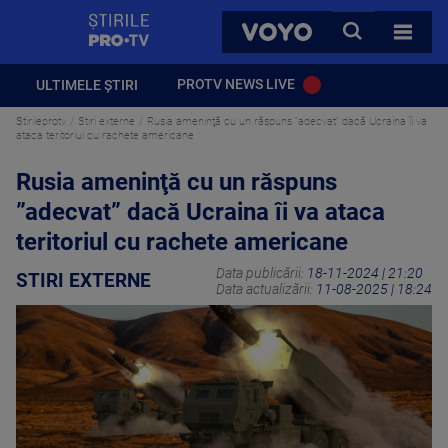
StirilePROTV
CAUTA
VOYO
TOATE 
PROTV NEWS LIVE
ULTIMELE ȘTIRI
Stirileprotv
Stiri externe
Rusia ameninţă cu un răspuns ”adecvat” dacă Ucraina îi va
ataca teritoriul cu rachete americane
Rusia ameninţă cu un răspuns
”adecvat” dacă Ucraina îi va ataca
teritoriul cu rachete americane
Data publicării:
18-11-2024 | 21:20
STIRI EXTERNE
Data actualizării:
11-08-2025 | 18:24