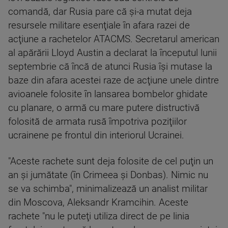
comandă, dar Rusia pare că şi-a mutat deja
resursele militare esenţiale în afara razei de
acţiune a rachetelor ATACMS. Secretarul american
al apărării Lloyd Austin a declarat la începutul lunii
septembrie că încă de atunci Rusia îşi mutase la
baze din afara acestei raze de acţiune unele dintre
avioanele folosite în lansarea bombelor ghidate
cu planare, o armă cu mare putere distructivă
folosită de armata rusă împotriva poziţiilor
ucrainene pe frontul din interiorul Ucrainei.
"Aceste rachete sunt deja folosite de cel puţin un
an şi jumătate (în Crimeea şi Donbas). Nimic nu
se va schimba", minimalizează un analist militar
din Moscova, Aleksandr Kramcihin. Aceste
rachete "nu le puteţi utiliza direct de pe linia