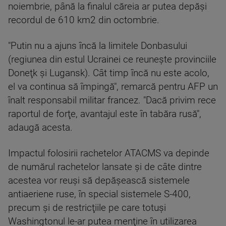
noiembrie, până la finalul căreia ar putea depăşi
recordul de 610 km2 din octombrie.
"Putin nu a ajuns încă la limitele Donbasului
(regiunea din estul Ucrainei ce reuneşte provinciile
Doneţk şi Lugansk). Cât timp încă nu este acolo,
el va continua să împingă", remarcă pentru AFP un
înalt responsabil militar francez. "Dacă privim rece
raportul de forţe, avantajul este în tabăra rusă",
adaugă acesta.
Impactul folosirii rachetelor ATACMS va depinde
de numărul rachetelor lansate şi de câte dintre
acestea vor reuşi să depăşească sistemele
antiaeriene ruse, în special sistemele S-400,
precum şi de restricţiile pe care totuşi
Washingtonul le-ar putea menţine în utilizarea