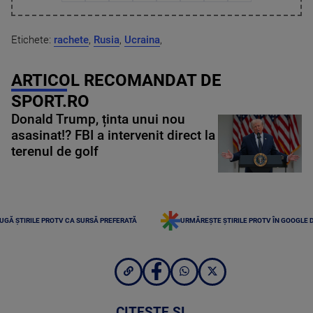
Etichete:
rachete
,
Rusia
,
Ucraina
,
ARTICOL RECOMANDAT DE
SPORT.RO
Donald Trump, ținta unui nou
asasinat!? FBI a intervenit direct la
terenul de golf
UGĂ ȘTIRILE PROTV CA SURSĂ PREFERATĂ
URMĂREȘTE ȘTIRILE PROTV ÎN GOOGLE 
CITEȘTE ȘI...