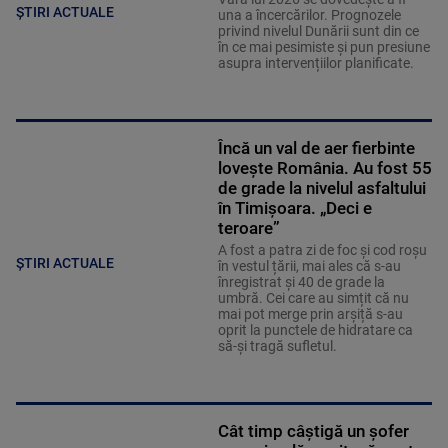
ȘTIRI ACTUALE
una a încercărilor. Prognozele
privind nivelul Dunării sunt din ce
în ce mai pesimiste și pun presiune
asupra intervențiilor planificate.
Încă un val de aer fierbinte
lovește România. Au fost 55
de grade la nivelul asfaltului
în Timișoara. „Deci e
teroare”
A fost a patra zi de foc și cod roșu
ȘTIRI ACTUALE
în vestul țării, mai ales că s-au
înregistrat și 40 de grade la
umbră. Cei care au simțit că nu
mai pot merge prin arșiță s-au
oprit la punctele de hidratare ca
să-și tragă sufletul.
Cât timp câștigă un șofer