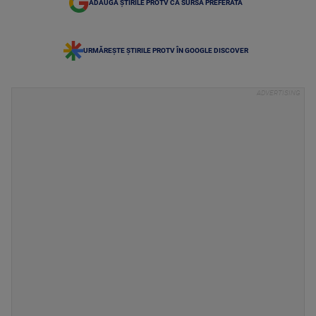
ADAUGĂ ȘTIRILE PROTV CA SURSĂ PREFERATĂ
URMĂREȘTE ȘTIRILE PROTV ÎN GOOGLE DISCOVER