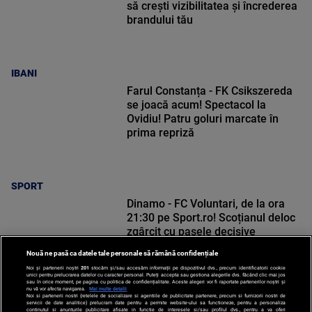
să crești vizibilitatea și încrederea
brandului tău
IBANI
Farul Constanța - FK Csikszereda
se joacă acum! Spectacol la
Ovidiu! Patru goluri marcate în
prima repriză
SPORT
Dinamo - FC Voluntari, de la ora
21:30 pe Sport.ro! Scoțianul deloc
zgârcit cu pasele decisive
Nouă ne pasă ca datele tale personale să rămână confidențiale
Noi și partenerii noștri
201
stocăm și/sau accesăm informații pe dispozitivul dvs., precum identificatorii cookie
unici pentru prelucrarea datelor cu caracter personal. Puteți accepta sau gestiona alegerile dvs. făcând clic mai jos
sau în orice moment, pe pagina cu politica de confidențialitate. Aceste alegeri vor fi raportate partenerilor noștri și
nu vă vor afecta navigarea.
Mai multe detalii
Noi si partenerii nostri (retelele de socializare si agentiile de publicitate partenere, precum si furnizorii nostri de
SPORT
servicii de date analitice) prelucram date pentru a permite website-ului sa functioneze, pentru a personaliza
continutul si anunturile publicitare afisate in functie de interesele si/sau profilul dvs., pentru a va oferi