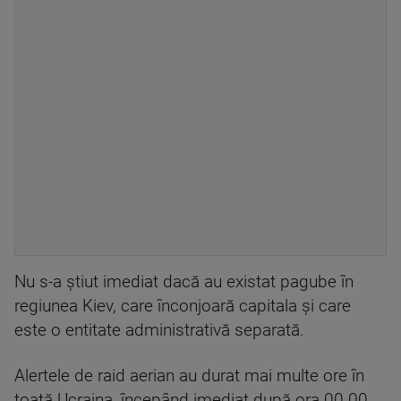
Nu s-a ştiut imediat dacă au existat pagube în
regiunea Kiev, care înconjoară capitala şi care
este o entitate administrativă separată.
Alertele de raid aerian au durat mai multe ore în
toată Ucraina, începând imediat după ora 00.00