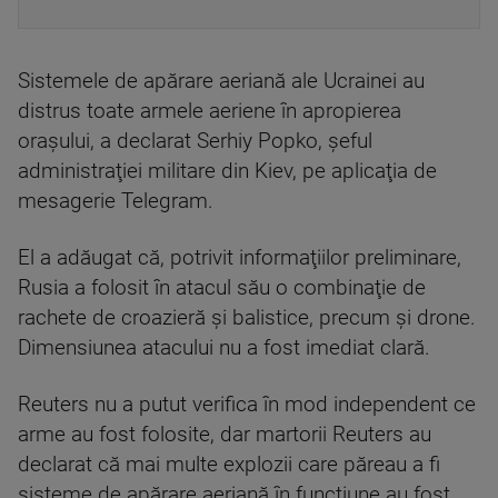
Sistemele de apărare aeriană ale Ucrainei au
distrus toate armele aeriene în apropierea
oraşului, a declarat Serhiy Popko, şeful
administraţiei militare din Kiev, pe aplicaţia de
mesagerie Telegram.
El a adăugat că, potrivit informaţiilor preliminare,
Rusia a folosit în atacul său o combinaţie de
rachete de croazieră şi balistice, precum şi drone.
Dimensiunea atacului nu a fost imediat clară.
Reuters nu a putut verifica în mod independent ce
arme au fost folosite, dar martorii Reuters au
declarat că mai multe explozii care păreau a fi
sisteme de apărare aeriană în funcţiune au fost