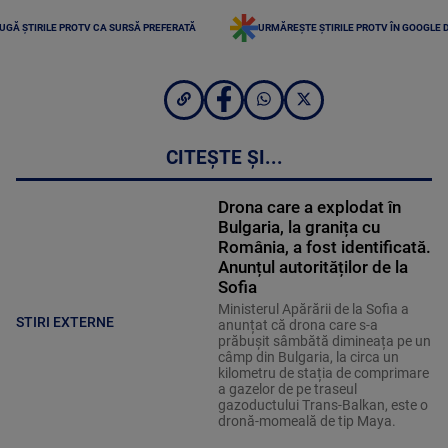
UGĂ ȘTIRILE PROTV CA SURSĂ PREFERATĂ
URMĂREȘTE ȘTIRILE PROTV ÎN GOOGLE 
CITEȘTE ȘI...
Drona care a explodat în
Bulgaria, la granița cu
România, a fost identificată.
Anunțul autorităților de la
Sofia
Ministerul Apărării de la Sofia a
STIRI EXTERNE
anunțat că drona care s-a
prăbușit sâmbătă dimineața pe un
câmp din Bulgaria, la circa un
kilometru de stația de comprimare
a gazelor de pe traseul
gazoductului Trans-Balkan, este o
dronă-momeală de tip Maya.