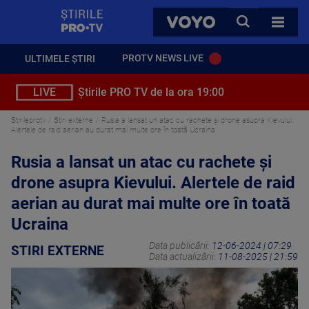
StirilePROTV
CAUTA
VOYO
TOATE 
PROTV NEWS LIVE
ULTIMELE ȘTIRI
LIVE
Știrile PRO TV de la ora 19:00
Stirileprotv
Stiri externe
Rusia a lansat un atac cu rachete şi drone asupra Kievului.
Alertele de raid aerian au durat mai multe ore în toată Ucraina
Rusia a lansat un atac cu rachete şi
drone asupra Kievului. Alertele de raid
aerian au durat mai multe ore în toată
Ucraina
Data publicării:
12-06-2024 | 07:29
STIRI EXTERNE
Data actualizării:
11-08-2025 | 21:59