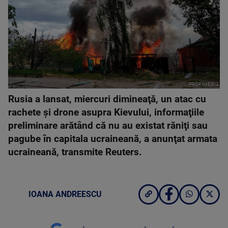
PROFIMEDIA
Rusia a lansat, miercuri dimineaţă, un atac cu
rachete şi drone asupra Kievului, informaţiile
preliminare arătând că nu au existat răniţi sau
pagube în capitala ucraineană, a anunţat armata
ucraineană, transmite Reuters.
IOANA ANDREESCU