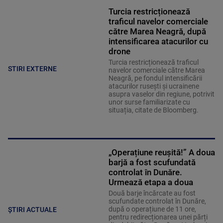
Turcia restricționează
traficul navelor comerciale
către Marea Neagră, după
intensificarea atacurilor cu
drone
Turcia restricționează traficul
STIRI EXTERNE
navelor comerciale către Marea
Neagră, pe fondul intensificării
atacurilor rusești și ucrainene
asupra vaselor din regiune, potrivit
unor surse familiarizate cu
situația, citate de Bloomberg.
„Operațiune reușită!” A doua
barjă a fost scufundată
controlat în Dunăre.
Urmează etapa a doua
Două barje încărcate au fost
scufundate controlat în Dunăre,
după o operațiune de 11 ore,
ȘTIRI ACTUALE
pentru redirecționarea unei părți