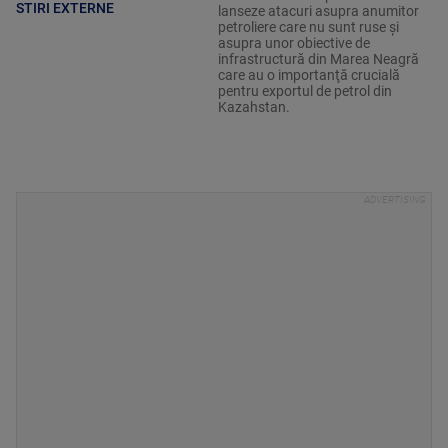
STIRI EXTERNE
lanseze atacuri asupra anumitor
petroliere care nu sunt ruse şi
asupra unor obiective de
infrastructură din Marea Neagră
care au o importanţă crucială
pentru exportul de petrol din
Kazahstan.