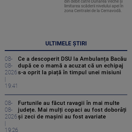
din debit către Dunărea Veche și
limitarea scăderii nivelului apei în
zona Centralei de la Cernavodă.
ULTIMELE ȘTIRI
08-
Ce a descoperit DSU la Ambulanța Bacău
08-
după ce o mamă a acuzat că un echipaj
2026
s-a oprit la piață în timpul unei misiuni
|
19:41
08-
Furtunile au făcut ravagii în mai multe
08-
județe. Mai mulți copaci au fost doborâți
2026
și zeci de mașini au fost avariate
|
19:26