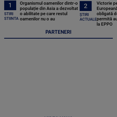
Organismul oamenilor dintr-o
Victorie p
1
2
populație din Asia a dezvoltat
Europeană
o abilitate pe care restul
obligată d
STIRI
ȘTIRI
oamenilor nu o au
permită au
STIINTA
ACTUALE
la EPPO
PARTENERI