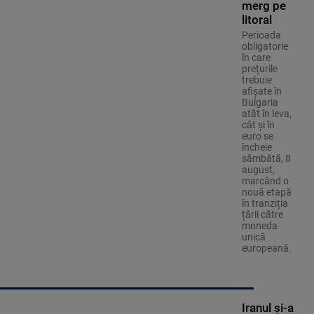
merg pe
litoral
Perioada
obligatorie
în care
prețurile
trebuie
afișate în
Bulgaria
atât în leva,
cât și în
euro se
încheie
sâmbătă, 8
august,
marcând o
nouă etapă
în tranziția
țării către
moneda
unică
europeană.
Iranul și-a