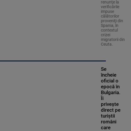
renunţe la
verificările
impuse
călătorilor
proveniţi din
Spania, în
contextul
crizei
migratorii din
Ceuta.
Se
încheie
oficial o
epocă în
Bulgaria.
Îi
privește
direct pe
turiștii
români
care