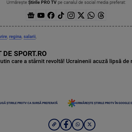
Urmărește
Știrile PRO TV
pe canalul de social media preferat:
rire
,
regina
,
salarii
,
 DE SPORT.RO
in care a stârnit revoltă! Ucrainenii acuză lipsă de r
UGĂ ȘTIRILE PROTV CA SURSĂ PREFERATĂ
URMĂREȘTE ȘTIRILE PROTV ÎN GOOGLE 