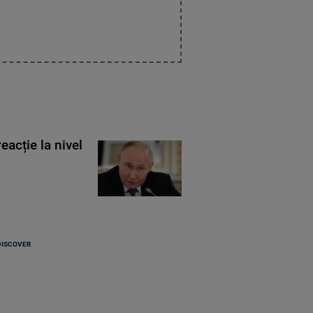
eacție la nivel
DISCOVER