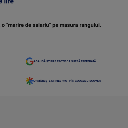
 lire
t o "marire de salariu" pe masura rangului.
ADAUGĂ ȘTIRILE PROTV CA SURSĂ PREFERATĂ
URMĂREȘTE ȘTIRILE PROTV ÎN GOOGLE DISCOVER