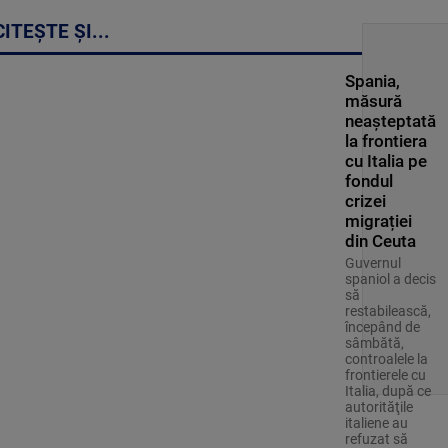
CITEȘTE ȘI...
Spania,
măsură
neașteptată
la frontiera
cu Italia pe
fondul
crizei
migrației
din Ceuta
Guvernul
spaniol a decis
să
restabilească,
începând de
sâmbătă,
controalele la
frontierele cu
Italia, după ce
autorităţile
italiene au
refuzat să