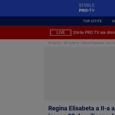
StirilePROTV
TOP CITITE
U
LIVE
Știrile PRO TV ale dimi
Stirileprotv
Stiri externe
Regina Elisabeta a II-a a Ma
Regina Elisabeta a II-a a