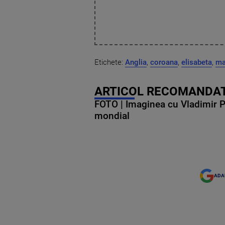
Etichete:
Anglia
,
coroana
,
elisabeta
,
ma
ARTICOL RECOMANDAT
FOTO | Imaginea cu Vladimir Put
mondial
ADA