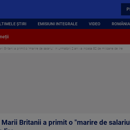
P
LTIMELE ȘTIRI
EMISIUNI INTEGRALE
VIDEO
ROMÂNIA,
neții
rii Britanii a primit o "marire de salariu". In urmatorii 2 ani va incasa 82 de milioane de lire
 Marii Britanii a primit o "marire de salariu