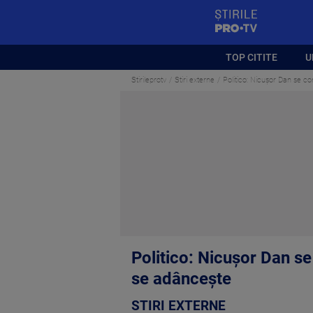
StirilePROTV
TOP CITITE
U
Stirileprotv
Stiri externe
Politico: Nicuşor Dan se c
Politico: Nicuşor Dan s
se adânceşte
STIRI EXTERNE