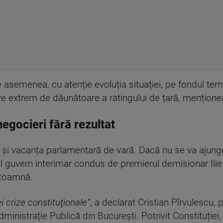
 asemenea, cu atenție evoluția situației, pe fondul teme
re extrem de dăunătoare a ratingului de țară, mențion
negocieri fără rezultat
și vacanța parlamentară de vară. Dacă nu se va ajunge 
ualul guvern interimar condus de premierul demisionar Ili
 toamnă.
 crize constituţionale”
, a declarat Cristian Pîrvulescu, 
ministrație Publică din București. Potrivit Constituției, u