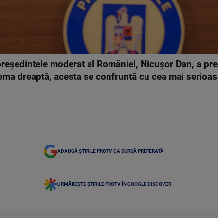
președintele moderat al României, Nicușor Dan, a pre
rema dreaptă, acesta se confruntă cu cea mai serioa
ADAUGĂ ȘTIRILE PROTV CA SURSĂ PREFERATĂ
URMĂREȘTE ȘTIRILE PROTV ÎN GOOGLE DISCOVER