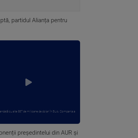
aptă, partidul Alianța pentru
ndată cu alte 567 de milioane de dolari în SUA. Compania a
ponenții președintelui din AUR și