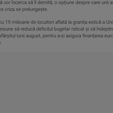
ă vor încerca să îl demită, o opțiune despre care unii a
ce criza se prelungește.
cu 19 milioane de locuitori aflată la granița estică a Un
siune să reducă deficitul bugetar ridicat și să îndepli
ârșitul lunii august, pentru a-și asigura finanțarea eu
.