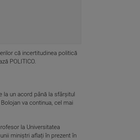
rilor că incertitudinea politică
ează POLITICO.
la un acord până la sfârșitul
e Bolojan va continua, cel mai
profesor la Universitatea
nii miniștri aflați în prezent în