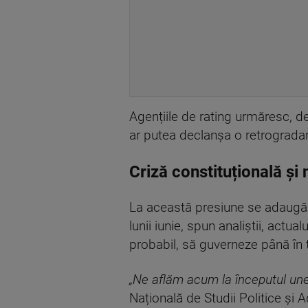
Agențiile de rating urmăresc, de
ar putea declanșa o retrograda
Criză constituțională și 
La această presiune se adaugă 
lunii iunie, spun analiștii, act
probabil, să guverneze până în
„Ne aflăm acum la începutul unei
Națională de Studii Politice și Ad