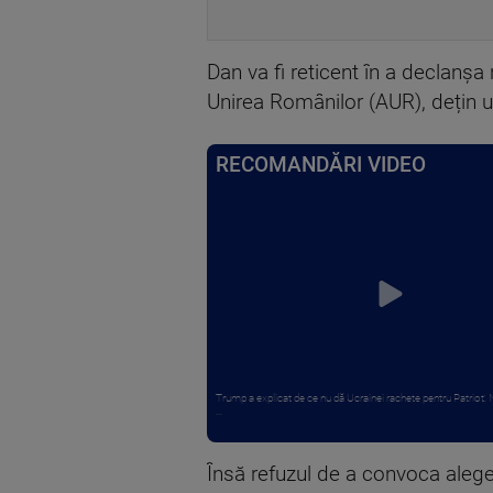
Dan va fi reticent în a declanșa 
Unirea Românilor (AUR), dețin u
RECOMANDĂRI VIDEO
Trump a explicat de ce nu dă Ucrainei rachete pentru Patriot:
...
Însă refuzul de a convoca alegeri