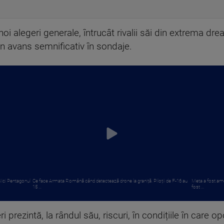
noi alegeri generale, întrucât rivalii săi din extrema dre
n avans semnificativ în sondaje.
 Nici Pentagonul
Ce face Armata Română când detectează drone la graniță. Piloții de F-16 au
Meta a fost ame
15 ...
fost ...
 prezintă, la rândul său, riscuri, în condițiile în care o