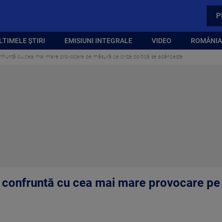
P
LTIMELE ȘTIRI
EMISIUNI INTEGRALE
VIDEO
ROMÂNIA,
onfruntă cu cea mai mare provocare pe măsură ce criza politică se adânceşte
e confruntă cu cea mai mare provocare pe 