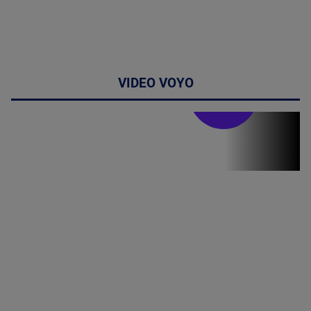
VIDEO VOYO
Stirile PRO TV
Stirile PRO
TV # 19.00 -
05 August
2026