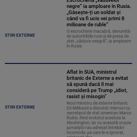
negre” ia amploare în Rusia.
„Găsește-ți un soldat și
când va fi ucis vei primi 8
milioane de ruble”
O escrocherie macabră, denumită
STIRI EXTERNE
de autoritățile ruse și de presa de
stat „văduva neagră”, ia amploare
în Rusia.
Aflat în SUA, ministrul
britanic de Externe a evitat
să spună dacă îl mai
consideră pe Trump „idiot,
rasist și misogin”
Noul ministru de externe britanic
STIRI EXTERNE
Ed Miliband a discutat miercuri cu
secretarul de stat american Marco
Rubio, fiind invitatul acestuia la
Washington, iar cu această ocazie
jurnaliştii i-au adresat întrebări
incomode, pe care le-a ignorat,