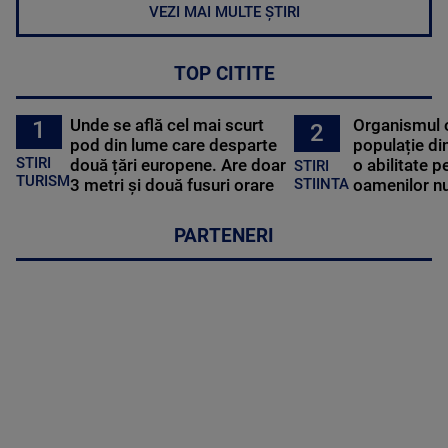
VEZI MAI MULTE ȘTIRI
TOP CITITE
Unde se află cel mai scurt
Organismul 
1
2
pod din lume care desparte
populație di
STIRI
două țări europene. Are doar
o abilitate p
STIRI
TURISM
3 metri și două fusuri orare
oamenilor nu
STIINTA
PARTENERI