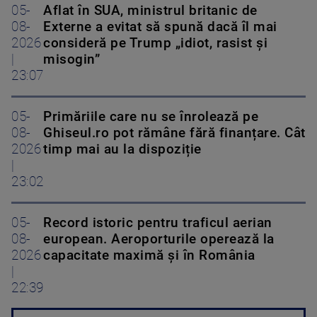
05-
Aflat în SUA, ministrul britanic de
08-
Externe a evitat să spună dacă îl mai
2026
consideră pe Trump „idiot, rasist și
|
misogin”
23:07
05-
Primăriile care nu se înrolează pe
08-
Ghiseul.ro pot rămâne fără finanțare. Cât
2026
timp mai au la dispoziție
|
23:02
05-
Record istoric pentru traficul aerian
08-
european. Aeroporturile operează la
2026
capacitate maximă și în România
|
22:39