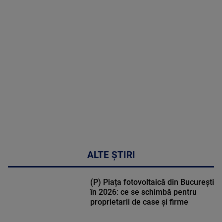
MAI
MULTE
DETALII
50:27
ALTE ȘTIRI
(P) Piața fotovoltaică din București
în 2026: ce se schimbă pentru
proprietarii de case și firme