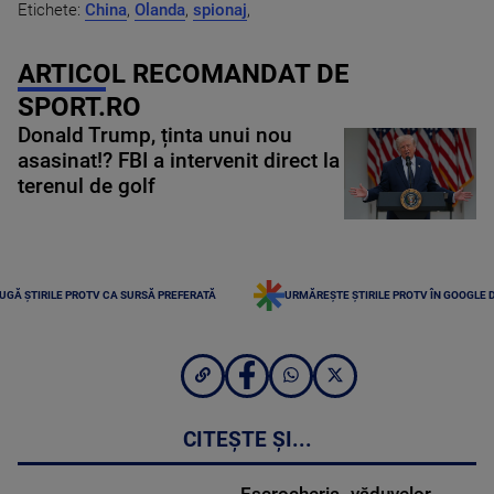
Etichete:
China
,
Olanda
,
spionaj
,
ARTICOL RECOMANDAT DE
SPORT.RO
Donald Trump, ținta unui nou
asasinat!? FBI a intervenit direct la
terenul de golf
UGĂ ȘTIRILE PROTV CA SURSĂ PREFERATĂ
URMĂREȘTE ȘTIRILE PROTV ÎN GOOGLE 
CITEȘTE ȘI...
Escrocheria „văduvelor