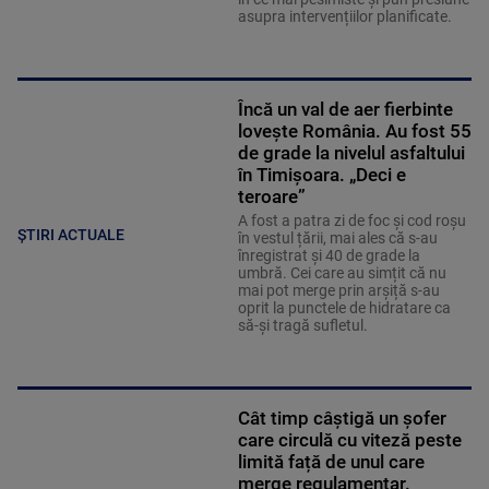
asupra intervențiilor planificate.
Încă un val de aer fierbinte
lovește România. Au fost 55
de grade la nivelul asfaltului
în Timișoara. „Deci e
teroare”
A fost a patra zi de foc și cod roșu
ȘTIRI ACTUALE
în vestul țării, mai ales că s-au
înregistrat și 40 de grade la
umbră. Cei care au simțit că nu
mai pot merge prin arșiță s-au
oprit la punctele de hidratare ca
să-și tragă sufletul.
Cât timp câștigă un șofer
care circulă cu viteză peste
limită față de unul care
merge regulamentar.