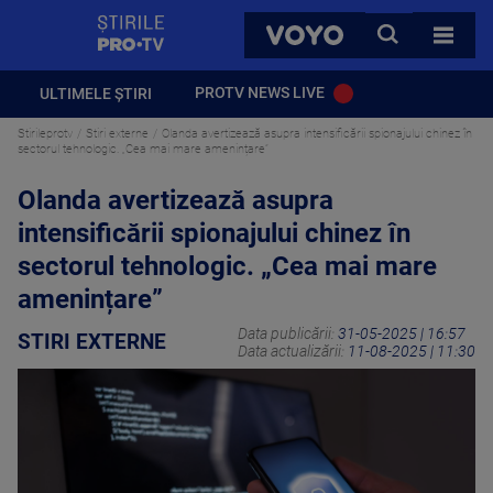
StirilePROTV
CAUTA
VOYO
TOATE 
PROTV NEWS LIVE
ULTIMELE ȘTIRI
Stirileprotv
Stiri externe
Olanda avertizează asupra intensificării spionajului chinez în
sectorul tehnologic. „Cea mai mare amenințare”
Olanda avertizează asupra
intensificării spionajului chinez în
sectorul tehnologic. „Cea mai mare
amenințare”
Data publicării:
31-05-2025 | 16:57
STIRI EXTERNE
Data actualizării:
11-08-2025 | 11:30