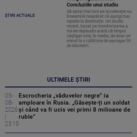
Concluziile unui studiu
Să apeși mai tare pe accelerație nu
ȘTIRI ACTUALE
înseamnă neapărat că ajungi mai
repede la destinație. Un studiu
recent, bazat pe monitorizarea a
mii de deplasări arată că timpul
câștigat este, în medie, de doar un
minut la o călătorie de aproape 50
de kilometri.
ULTIMELE ȘTIRI
05-
Escrocheria „văduvelor negre” ia
08-
amploare în Rusia. „Găsește-ți un soldat
2026
și când va fi ucis vei primi 8 milioane de
|
ruble”
23:15