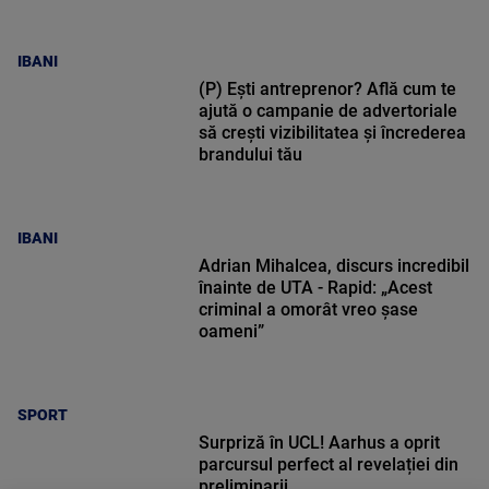
IBANI
(P) Ești antreprenor? Află cum te
ajută o campanie de advertoriale
să crești vizibilitatea și încrederea
brandului tău
IBANI
Adrian Mihalcea, discurs incredibil
înainte de UTA - Rapid: „Acest
criminal a omorât vreo șase
oameni”
SPORT
Surpriză în UCL! Aarhus a oprit
parcursul perfect al revelației din
preliminarii