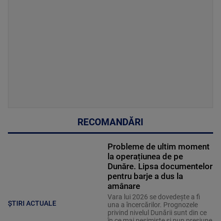
RECOMANDĂRI
Probleme de ultim moment
la operațiunea de pe
Dunăre. Lipsa documentelor
pentru barje a dus la
amânare
Vara lui 2026 se dovedește a fi
ȘTIRI ACTUALE
una a încercărilor. Prognozele
privind nivelul Dunării sunt din ce
în ce mai pesimiste și pun presiune