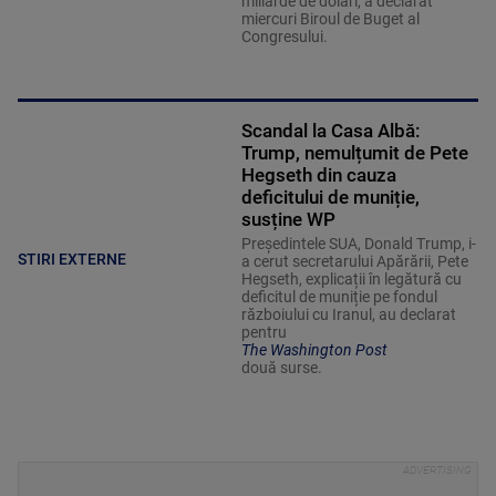
miliarde de dolari, a declarat
miercuri Biroul de Buget al
Congresului.
Scandal la Casa Albă:
Trump, nemulțumit de Pete
Hegseth din cauza
deficitului de muniție,
susține WP
Președintele SUA, Donald Trump, i-
STIRI EXTERNE
a cerut secretarului Apărării, Pete
Hegseth, explicații în legătură cu
deficitul de muniție pe fondul
războiului cu Iranul, au declarat
pentru
The Washington Post
două surse.