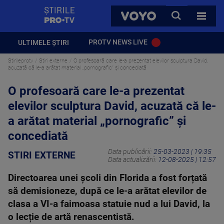
StirilePROTV
CAUTA
VOYO
TOATE 
PROTV NEWS LIVE
ULTIMELE ȘTIRI
Stirileprotv
Stiri externe
O profesoară care le-a prezentat elevilor sculptura David,
acuzată că le-a arătat material „pornografic” și concediată
O profesoară care le-a prezentat
elevilor sculptura David, acuzată că le-
a arătat material „pornografic” și
concediată
Data publicării:
25-03-2023 | 19:35
STIRI EXTERNE
Data actualizării:
12-08-2025 | 12:57
Directoarea unei școli din Florida a fost forțată
să demisioneze, după ce le-a arătat elevilor de
clasa a VI-a faimoasa statuie nud a lui David, la
o lecție de artă renascentistă.