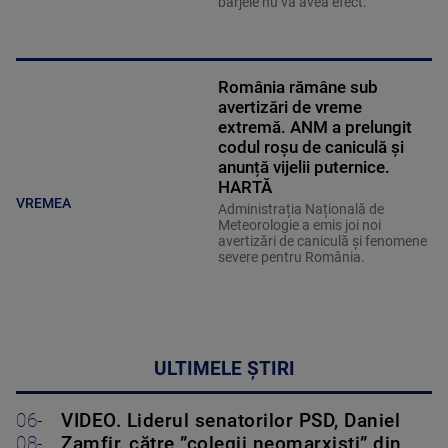
barjele nu va avea efect.
România rămâne sub
avertizări de vreme
extremă. ANM a prelungit
codul roșu de caniculă și
anunță vijelii puternice.
HARTĂ
VREMEA
Administrația Națională de
Meteorologie a emis joi noi
avertizări de caniculă și fenomene
severe pentru România.
ULTIMELE ȘTIRI
06-
VIDEO. Liderul senatorilor PSD, Daniel
08-
Zamfir, către ”colegii neomarxiști” din