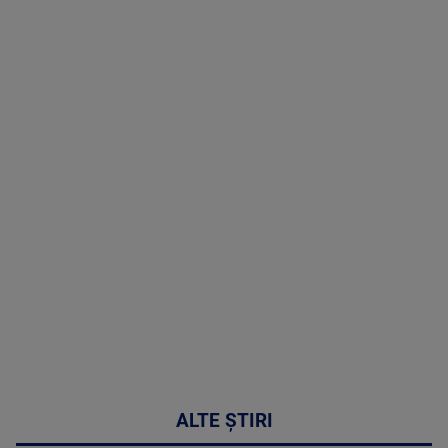
Doctor de
Grijă | Ediția
16 |
Telemedicina
in
cardiologie
MAI
MULTE
DETALII
34:04
ALTE ȘTIRI