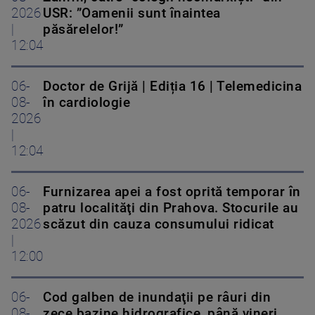
2026
USR: ”Oamenii sunt înaintea
|
păsărelelor!”
12:04
06-
Doctor de Grijă | Ediția 16 | Telemedicina
08-
în cardiologie
2026
|
12:04
06-
Furnizarea apei a fost oprită temporar în
08-
patru localităţi din Prahova. Stocurile au
2026
scăzut din cauza consumului ridicat
|
12:00
06-
Cod galben de inundaţii pe râuri din
08-
zece bazine hidrografice, până vineri