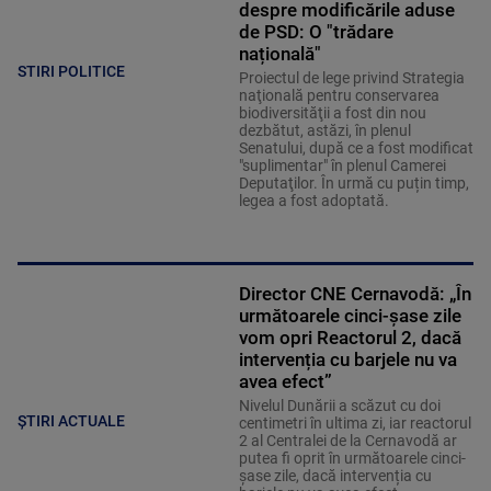
despre modificările aduse
de PSD: O "trădare
națională"
STIRI POLITICE
Proiectul de lege privind Strategia
naţională pentru conservarea
biodiversităţii a fost din nou
dezbătut, astăzi, în plenul
Senatului, după ce a fost modificat
"suplimentar" în plenul Camerei
Deputaţilor. În urmă cu puțin timp,
legea a fost adoptată.
Director CNE Cernavodă: „În
următoarele cinci-șase zile
vom opri Reactorul 2, dacă
intervenția cu barjele nu va
avea efect”
Nivelul Dunării a scăzut cu doi
ȘTIRI ACTUALE
centimetri în ultima zi, iar reactorul
2 al Centralei de la Cernavodă ar
putea fi oprit în următoarele cinci-
șase zile, dacă intervenția cu