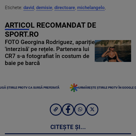
Etichete:
david
,
demisie
,
directoare
,
michelangelo
,
ARTICOL RECOMANDAT DE
SPORT.RO
FOTO Georgina Rodriguez, apariție
'interzisă' pe rețele. Partenera lui
CR7 s-a fotografiat în costum de
baie pe barcă
UGĂ ȘTIRILE PROTV CA SURSĂ PREFERATĂ
URMĂREȘTE ȘTIRILE PROTV ÎN GOOGLE 
CITEȘTE ȘI...