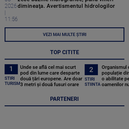
2026
dimineaţa. Avertismentul hidrologilor
|
11:56
VEZI MAI MULTE ȘTIRI
TOP CITITE
Unde se află cel mai scurt
Organismul 
1
2
pod din lume care desparte
populație di
STIRI
două țări europene. Are doar
o abilitate p
STIRI
TURISM
3 metri și două fusuri orare
oamenilor nu
STIINTA
PARTENERI